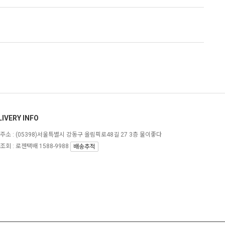
LIVERY INFO
주소 :
(05398)서울특별시 강동구 올림픽로48길 27 3층 물이좋다
조회 : 로젠택배 1588-9988
배송추적