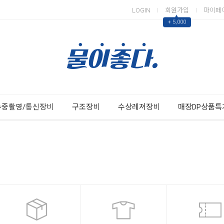
LOGIN
회원가입
마이페
▲
+ 5,000
Next
Previous
수중촬영/통신장비
구조장비
수상레져장비
매장DP상품특