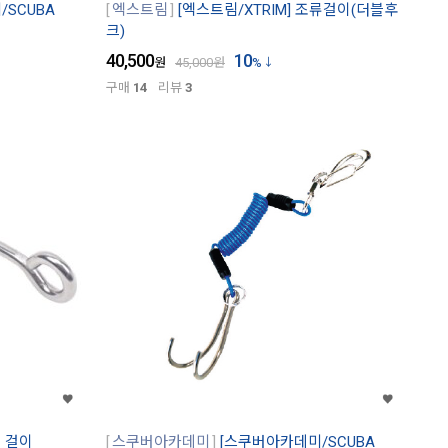
SCUBA
엑스트림
[엑스트림/XTRIM] 조류걸이(더블후
크)
40,500
10
원
45,000
원
%
구매
14
리뷰
3
류 걸이
스쿠버아카데미
[스쿠버아카데미/SCUBA