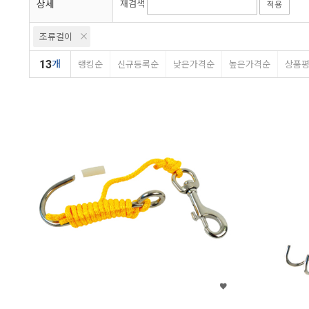
상세
재검색
적용
조류걸이
13
개
랭킹순
신규등록순
낮은가격순
높은가격순
상품