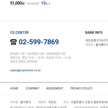
51,000
15
원
60,000
원
%
CS CENTER
BANK INFO
02-599-7869
국민은행 0756370
예금주 :
물이좋다 (
장비문의 1번│하우징문의 2번│입찰관련문의 3번
영업시간 : 평일 10:00 ~ 18:00│토요일 10:00 ~ 16:00
일요일 공휴일 (예약방문)
sales@camwise.co.kr
HOME
COMPANY
AGREEMENT
PRIVACY POLICY
회사명 :
물이좋다
대표자 :
최호진
주소 :
서울특별시 강동구 올림픽로48길
통신판매업신고번호 :
제2024-서울강동-1182호
개인정보보호책임자 :
최호진 