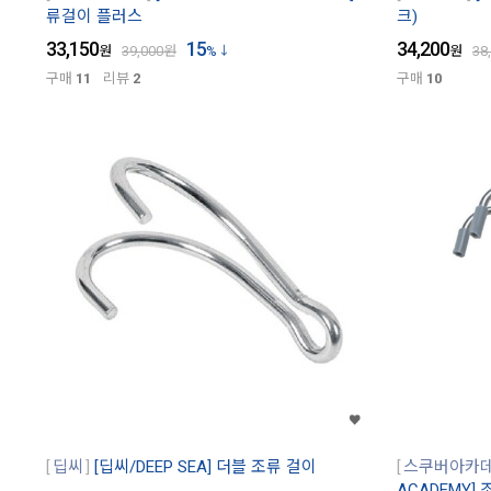
류걸이 플러스
크)
33,150
15
34,200
원
39,000
원
%
원
38
구매
11
리뷰
2
구매
10
딥씨
[딥씨/DEEP SEA] 더블 조류 걸이
스쿠버아카
ACADEMY]