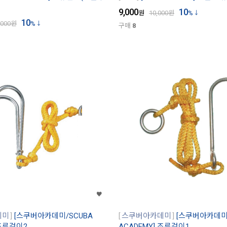
9,000
10
원
10,000
원
%
10
,000
원
%
구매
8
데미
[스쿠버아카데미/SCUBA
스쿠버아카데미
[스쿠버아카데미/
 조류걸이2
ACADEMY] 조류걸이1