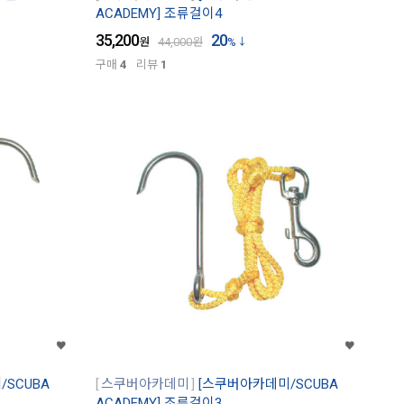
ACADEMY] 조류걸이4
35,200
20
원
44,000
원
%
구매
4
리뷰
1
SCUBA
스쿠버아카데미
[스쿠버아카데미/SCUBA
ACADEMY] 조류걸이3