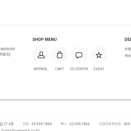
SHOP MENU
DE
4009209
반품
최호진)
배송
MYPAGE
CART
CS CENTER
EVENT
 27 3층
전화 :
02-599-7869
팩스 :
02-599-7866
사업자등록번호 :
359
(
sales@camwise.co.kr
)