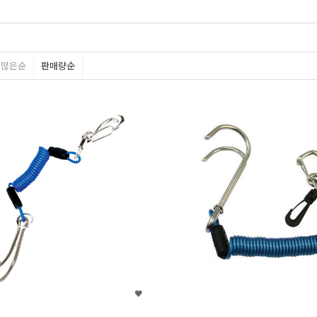
평많은순
판매량순