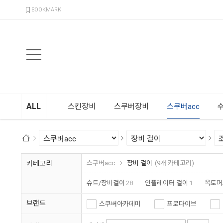
검색
BOOKMARK
ALL
스킨장비
스쿠버장비
스쿠버acc
카테고리
스쿠버acc
장비 걸이
(9개 카테고리)
슈트/장비걸이
28
인플레이터 걸이
1
옥토퍼
브랜드
스쿠버아카데미
프로다이브