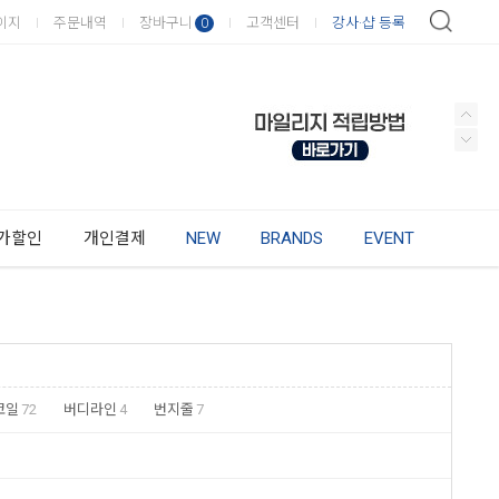
이지
주문내역
장바구니
고객센터
강사·샵 등록
0
가할인
개인결제
NEW
BRANDS
EVENT
코일
72
버디라인
4
번지줄
7