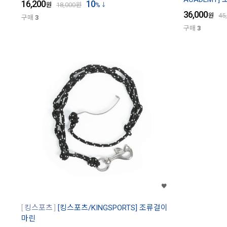
16,200
10
원
18,000
원
%
36,000
원
45
구매
3
구매
3
킹스포츠
[킹스포츠/KINGSPORTS] 조류걸이
마린