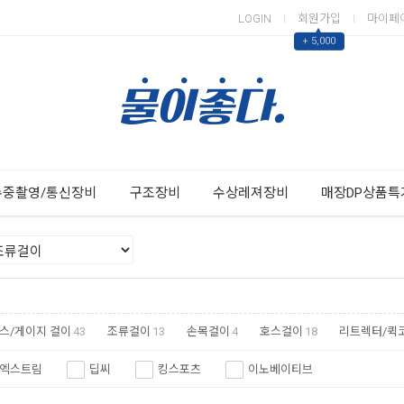
LOGIN
회원가입
마이페
▲
+ 5,000
Next
Previous
수중촬영/통신장비
구조장비
수상레져장비
매장DP상품특
스/게이지 걸이
43
조류걸이
13
손목걸이
4
호스걸이
18
리트렉터/퀵
엑스트림
딥씨
킹스포츠
이노베이티브