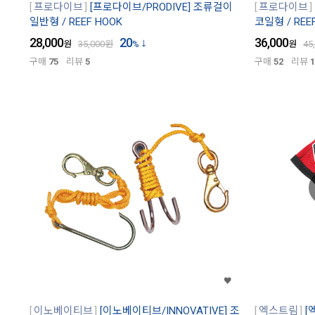
프로다이브
[프로다이브/PRODIVE] 조류걸이
프로다이브
일반형 / REEF HOOK
코일형 / REE
28,000
20
36,000
원
35,000
원
%
원
45
구매
75
리뷰
5
구매
52
리뷰
1
이노베이티브
[이노베이티브/INNOVATIVE] 조
엑스트림
[