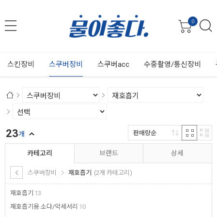
0
스킨장비
스쿠버장비
스쿠버acc
수중촬영/통신장비
23
판매량순
개
카테고리
브랜드
상세
스쿠버장비
재호흡기
(2개 카테고리)
재호흡기
13
재호흡기용 소다/악세서리
10