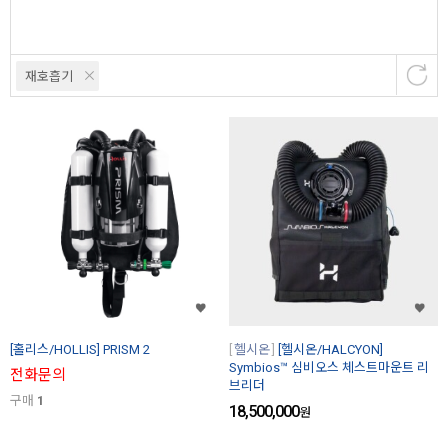
재호흡기
[홀리스/HOLLIS] PRISM 2
헬시온
[헬시온/HALCYON]
Symbios™ 심비오스 체스트마운트 리
전화문의
브리더
구매
1
18,500,000
원