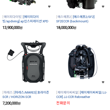
에이피다이빙
[에이피다이
에스에프2
[에스에프2/SF2]
빙/apdiving] ap인스피레이션 XPD
SF2ECCR (backmount)
13,900,000
18,000,000
원
원
마레스
[마레스/MARES] 호라이즌
제이제이씨씨알
[제이제이씨씨알/JJ-
SCR / HORIZON SCR
CCR] JJ-CCR Rebreather
7,200,000
전화문의
원