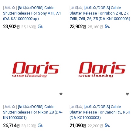
도리스
[도리스/DORIS] Cable
도리스
[도리스/DORIS] Cable
Shutter Release For Sony A1II, A1
Shutter Release For Nikon Z7II, Z7,
(DA-KS10000002up)
Z6III, Z6II, Z6, Z5 (DA-KN10000003)
23,902
5
23,902
5
원
25,160
원
%
원
25,160
원
%
도리스
[도리스/DORIS] Cable
도리스
[도리스/DORIS] Cable
Shutter Release For Nikon Z8 (DA-
Shutter Release For Canon R5, R5 II
KN10000001)
(DA-KC10000003)
26,714
5
21,090
5
원
28,120
원
%
원
22,200
원
%