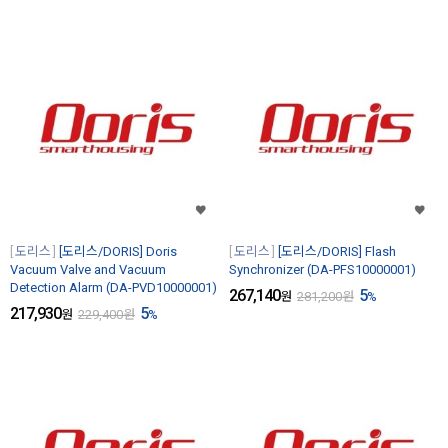
도리스
[도리스/DORIS] Doris
도리스
[도리스/DORIS] Flash
Vacuum Valve and Vacuum
Synchronizer (DA-PFS10000001)
Detection Alarm (DA-PVD10000001)
267,140
5
원
281,200
원
%
217,930
5
원
229,400
원
%