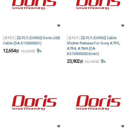
도리스
[도리스/DORIS] Doris USB
도리스
[도리스/DORIS] Cable
Cable (DA-D10000001)
Shutter Release For Sony A7R5,
A7R4, A7M4 (DA-
12,654
5
원
13,320
원
%
KS10000002down)
23,902
5
원
25,160
원
%