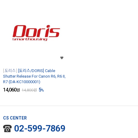
도리스
[도리스/DORIS] Cable
Shutter Release For Canon R6, R6 II,
R7 (DA-KC10000001)
14,060
5
원
14,800
원
%
CS CENTER
02-599-7869