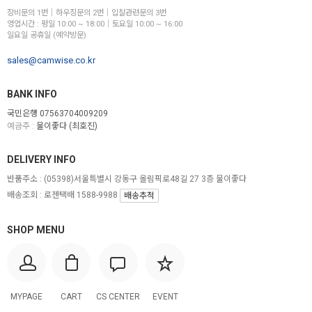
장비문의 1번│하우징문의 2번│입찰관련문의 3번
영업시간 : 평일 10:00 ~ 18:00│토요일 10:00 ~ 16:00
일요일 공휴일 (예약방문)
sales@camwise.co.kr
BANK INFO
국민은행 07563704009209
예금주 :
물이좋다 (최호진)
DELIVERY INFO
반품주소 :
(05398)서울특별시 강동구 올림픽로48길 27 3층 물이좋다
배송조회 : 로젠택배 1588-9988
배송추적
SHOP MENU
MYPAGE
CART
CS CENTER
EVENT