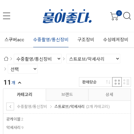
0
스쿠버acc
수중촬영/통신장비
구조장비
수상레져장비
11
판매량순
개
카테고리
브랜드
상세
수중촬영/통신장비
스트로브/악세사리
(2개 카테고리)
광케이블
2
악세사리
9