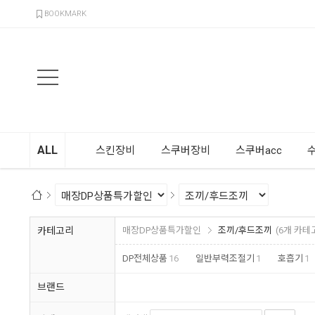
검색
BOOKMARK
ALL
스킨장비
스쿠버장비
스쿠버acc
카테고리
매장DP상품특가할인
조끼/후드조끼
(6개 카테
DP전체상품
16
일반부력조절기
1
호흡기
1
브랜드