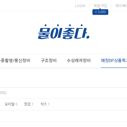
LOGIN
회원가입
마이페
▲
+ 5,000
Next
Previous
수중촬영/통신장비
구조장비
수상레져장비
매장DP상품특
고리)
오리발
5
장갑
1
삭스
1