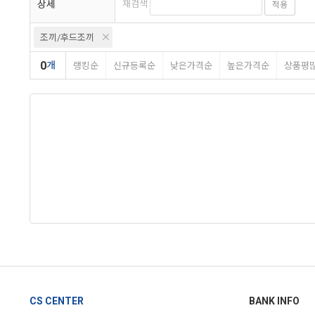
상세
재검색
적용
조끼/후드조끼
0
개
랭킹순
신규등록순
낮은가격순
높은가격순
상품평
CS CENTER
BANK INFO