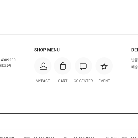
SHOP MENU
DE
4009209
반품
최호진)
배송
MYPAGE
CART
CS CENTER
EVENT