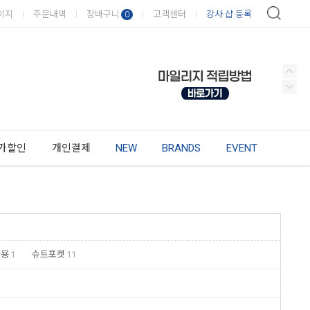
이지
주문내역
장바구니
고객센터
강사·샵 등록
0
가할인
개인결제
NEW
BRANDS
EVENT
동용
1
슈트포켓
11