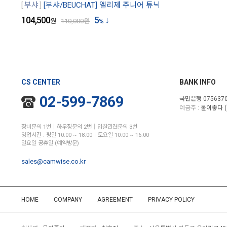
부샤
[부샤/BEUCHAT] 엘리제 주니어 튜닉
104,500
5
원
110,000
원
%
CS CENTER
BANK INFO
02-599-7869
국민은행 0756370
예금주 :
물이좋다 (
장비문의 1번│하우징문의 2번│입찰관련문의 3번
영업시간 : 평일 10:00 ~ 18:00│토요일 10:00 ~ 16:00
일요일 공휴일 (예약방문)
sales@camwise.co.kr
HOME
COMPANY
AGREEMENT
PRIVACY POLICY