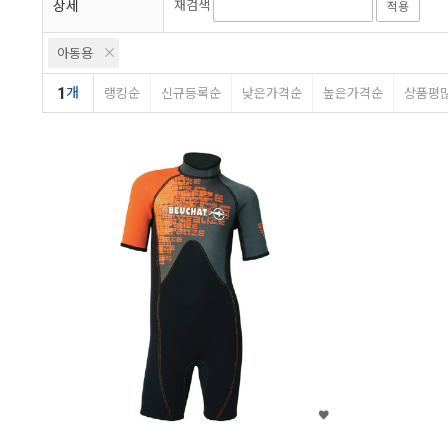
상세
재검색
적용
아동용
1
개
랭킹순
신규등록순
낮은가격순
높은가격순
상품평