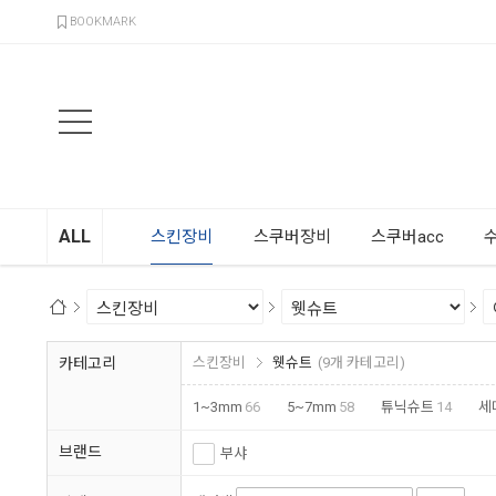
검색
BOOKMARK
ALL
스킨장비
스쿠버장비
스쿠버acc
카테고리
스킨장비
웻슈트
(9개 카테고리)
1~3mm
66
5~7mm
58
튜닉슈트
14
세
브랜드
부샤