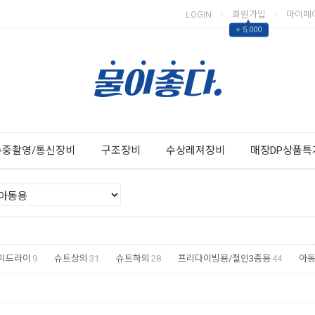
LOGIN
회원가입
마이페
▲
+ 5,000
Next
Previous
수중촬영/통신장비
구조장비
수상레져장비
매장DP상품특
미드라이
9
슈트상의
31
슈트하의
28
프리다이빙용/철인3종용
44
아