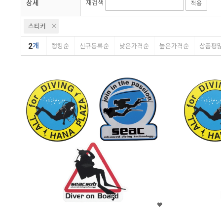
상세
재검색
적용
스티커
2
개
랭킹순
신규등록순
낮은가격순
높은가격순
상품평