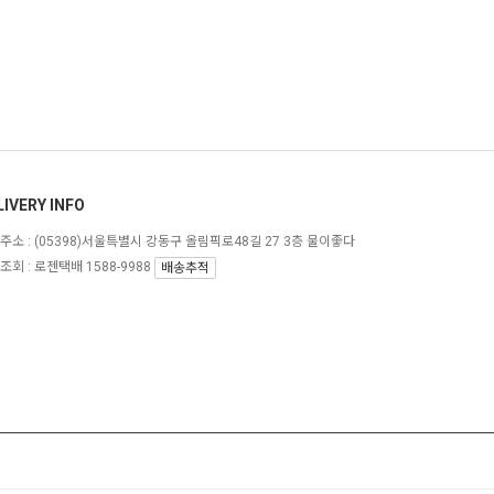
LIVERY INFO
주소 :
(05398)서울특별시 강동구 올림픽로48길 27 3층 물이좋다
조회 : 로젠택배 1588-9988
배송추적