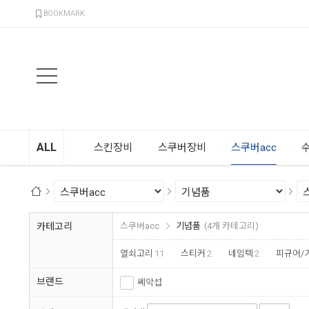
검색
BOOKMARK
ALL
스킨장비
스쿠버장비
스쿠버acc
카테고리
스쿠버acc
기념품
(4개 카테고리)
열쇠고리
11
스티커
2
네임텍
2
피규어/
브랜드
쎄악섭