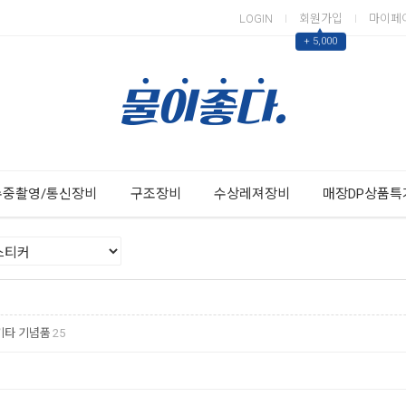
LOGIN
회원가입
마이페
▲
+ 5,000
Next
Previous
수중촬영/통신장비
구조장비
수상레져장비
매장DP상품특
기타 기념품
25