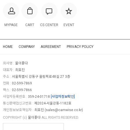
MYPAGE
CART
CS CENTER
EVENT
HOME
COMPANY
AGREEMENT
PRIVACY POLICY
회사명 :
물이좋다
대표자 :
최호진
주소 :
서울특별시 강동구 올림픽로48길 27 3층
전화 :
02-599-7869
팩스 :
02-599-7866
사업자등록번호 :
359-24-01718
[사업자정보확인]
통신판매업신고번호 :
제2024-서울강동-1182호
개인정보보호책임자 :
최호진 (
sales@camwise.co.kr
)
COPYRIGHT (c)
물이좋다
ALL RIGHTS RESERVED.