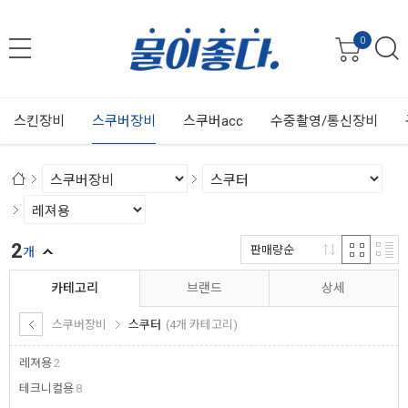
0
스킨장비
스쿠버장비
스쿠버acc
수중촬영/통신장비
2
판매량순
개
카테고리
브랜드
상세
스쿠버장비
스쿠터
(4개 카테고리)
레져용
2
테크니컬용
8