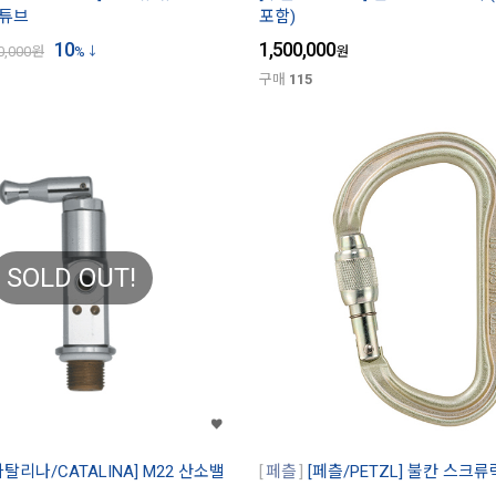
명튜브
포함)
10
1,500,000
0,000
원
%
원
구매
115
SOLD OUT!
카탈리나/CATALINA] M22 산소밸
페츨
[페츨/PETZL] 불칸 스크