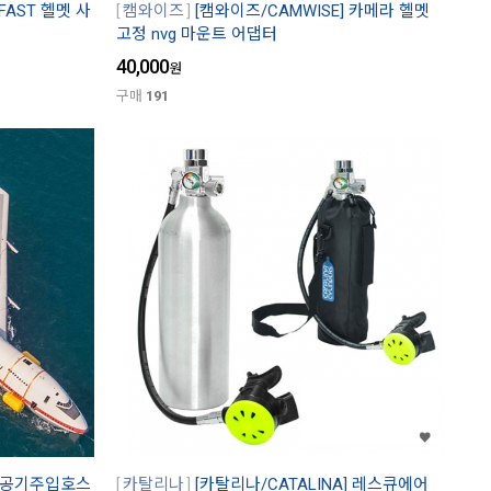
FAST 헬멧 사
캠와이즈
[캠와이즈/CAMWISE] 카메라 헬멧
고정 nvg 마운트 어댑터
40,000
원
구매
191
 (공기주입호스
카탈리나
[카탈리나/CATALINA] 레스큐에어