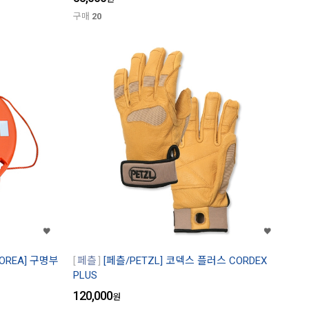
구매
20
OREA] 구명부
페츨
[페츨/PETZL] 코덱스 플러스 CORDEX
PLUS
120,000
원