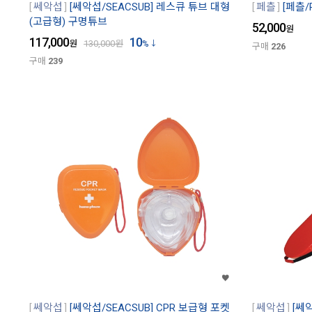
쎄악섭
[쎄악섭/SEACSUB] 레스큐 튜브 대형
페츨
[페츨/
(고급형) 구명튜브
52,000
원
117,000
10
원
130,000
원
%
구매
226
구매
239
쎄악섭
[쎄악섭/SEACSUB] CPR 보급형 포켓
쎄악섭
[쎄