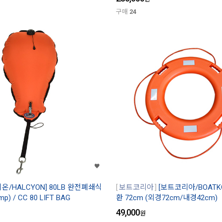
구매
24
시온/HALCYON] 80LB 완전폐쇄식
보트코리아
[보트코리아/BOATK
) / CC 80 LIFT BAG
환 72cm (외경72cm/내경42cm)
49,000
원