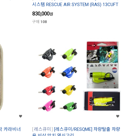
시스템 RESCUE AIR SYSTEM (RAS) 13CUFT
830,000
원
구매
108
류락 카라비너
레스큐미
[레스큐미/RESQME] 차량탈출 차량
용 비상 망치 열쇠고리