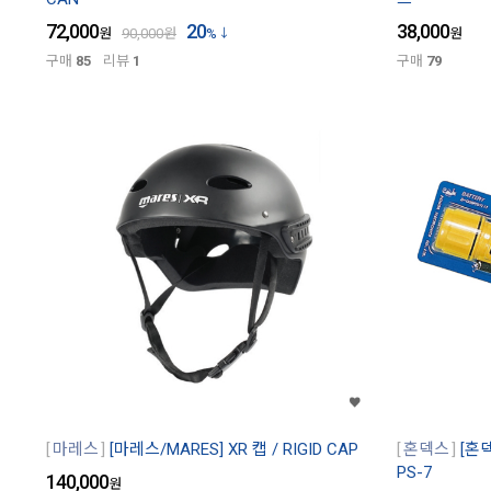
72,000
20
38,000
원
90,000
원
%
원
구매
85
리뷰
1
구매
79
마레스
[마레스/MARES] XR 캡 / RIGID CAP
혼덱스
[혼
PS-7
140,000
원