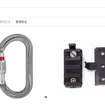
어달
그리벨
레스큐미
시팬다이브
딥씨
스네이크헤드
키퍼
지글
스페어에어
스
평많은순
판매량순