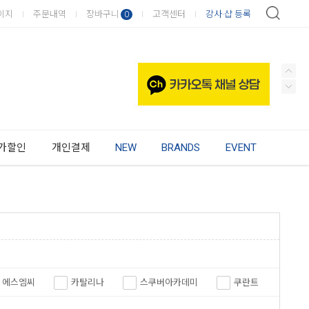
이지
주문내역
장바구니
고객센터
강사·샵 등록
0
가할인
개인결제
NEW
BRANDS
EVENT
에스엠씨
카탈리나
스쿠버아카데미
쿠란트
포비드림
보트코리아
아르곤
혼덱스