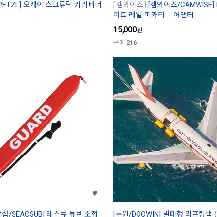
PETZL] 오케이 스크류락 카라비너
캠와이즈
[캠와이즈/CAMWISE] 
이드 레일 피카티니 어댑터
15,000
원
구매
216
악섭/SEACSUB] 레스큐 튜브 소형
[두윈/DOOWIN] 밀폐형 리프팅백