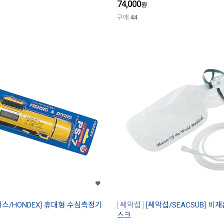
74,000
원
구매
44
덱스/HONDEX] 휴대형 수심측정기
쎄악섭
[쎄악섭/SEACSUB] 비
스크