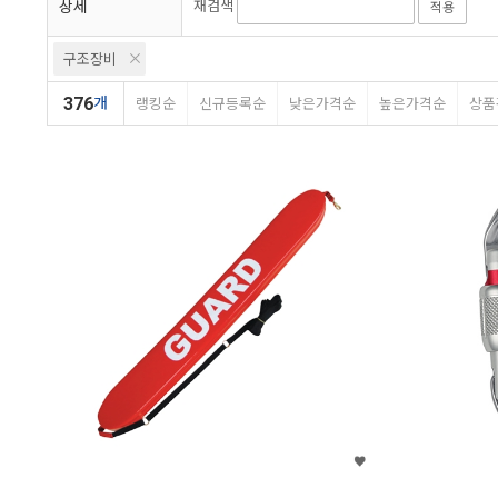
상세
재검색
적용
프로다이브
이노베이티브
레
구조장비
에이씨알
오션시그널
사르
376
개
랭킹순
신규등록순
낮은가격순
높은가격순
상품