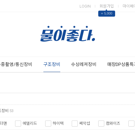
LOGIN
회원가입
마이페
▲
+ 5,000
Next
Previous
수중촬영/통신장비
구조장비
수상레져장비
매장DP상품특
조장비
53
더맨
에델리드
하이텍
쎄악섭
캠와이즈
블랙다이아몬드
디플리
엣하이트유케이
마레스