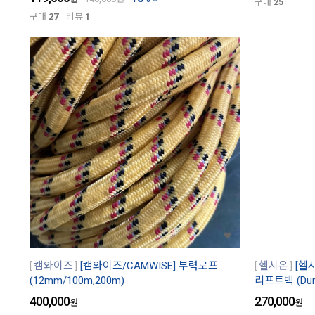
구매
25
구매
27
리뷰
1
캠와이즈
[캠와이즈/CAMWISE] 부력로프
헬시온
[헬
(12mm/100m,200m)
리프트백 (Dump
400,000
270,000
원
원