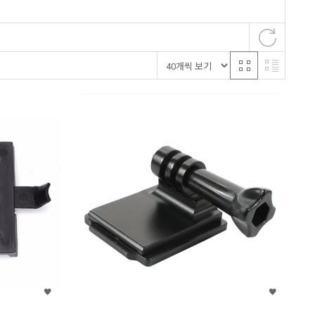
홀리스
티글리오
스마토
스컬피쉬
쿠버프로
헬시온