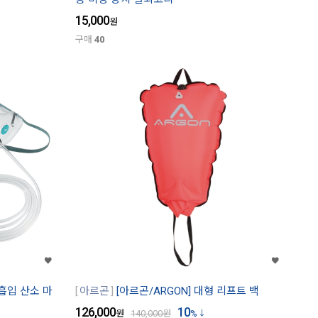
15,000
원
구매
40
재흡입 산소 마
아르곤
[아르곤/ARGON] 대형 리프트 백
126,000
10
원
140,000
원
%