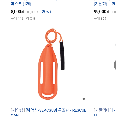
마스크 (1개)
(기본형) 구
8,000
20
99,000
원
10,000
원
%
원
11
구매
146
리뷰
8
구매
129
쎄악섭
[쎄악섭/SEACSUB] 구조탄 / RESCUE
카탈리나
[
CAN
브