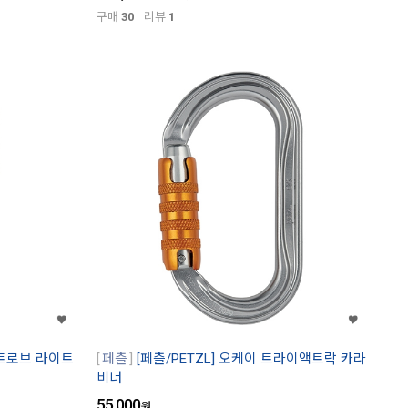
구매
30
리뷰
1
3 스트로브 라이트
페츨
[페츨/PETZL] 오케이 트라이액트락 카라
비너
55,000
원