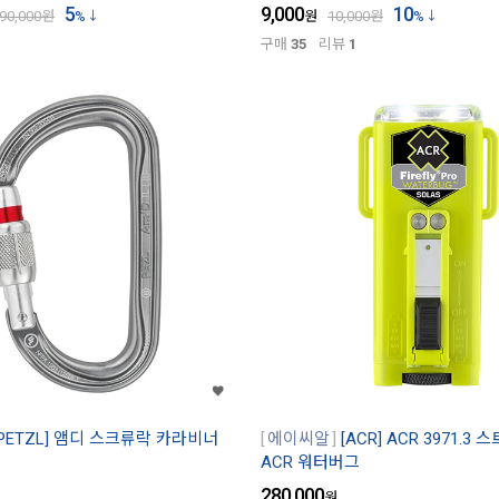
5
9,000
10
90,000
원
%
원
10,000
원
%
구매
35
리뷰
1
PETZL] 앰디 스크류락 카라비너
에이씨알
[ACR] ACR 3971.
ACR 워터버그
280,000
원