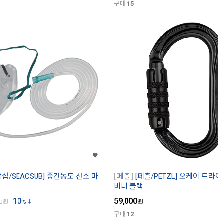
구매
15
악섭/SEACSUB] 중간농도 산소 마
페츨
[페츨/PETZL] 오케이 트
비너 블랙
10
59,000
0
원
%
원
구매
12