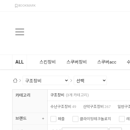
검색
BOOKMARK
ALL
스킨장비
스쿠버장비
스쿠버acc
카테고리
구조장비
(3개 카테고리)
수난구조장비
49
산악구조장비
267
일반구
브랜드
페츨
클라이밍테크놀로지
레
프레스탄
슈마
제이알테크