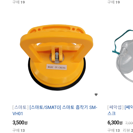
구매
19
구매
19
스마토
[스마토/SMATO] 스마토 흡착기 SM-
쎄악섭
[쎄
VH01
스크
3,500
6,300
원
원
7,00
구매
13
구매
13
리뷰
2