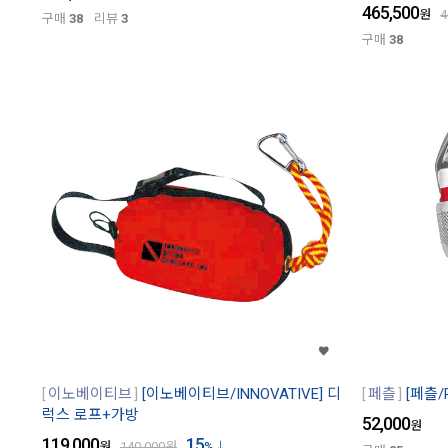
465,500
원
4
구매
38
리뷰
3
구매
38
이노베이티브
[이노베이티브/INNOVATIVE] 디
페츨
[페츨/
럭스 로프+가방
52,000
원
119,000
15
원
140,000
원
%