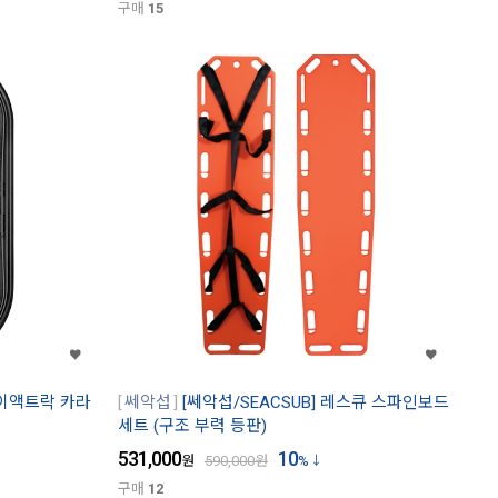
구매
15
라이액트락 카라
쎄악섭
[쎄악섭/SEACSUB] 레스큐 스파인보드
세트 (구조 부력 등판)
531,000
10
원
590,000
원
%
구매
12