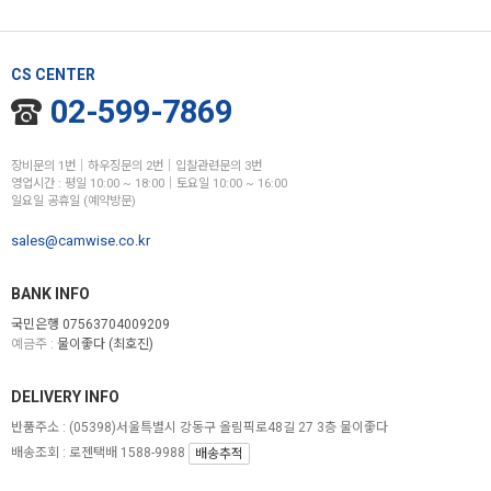
CS CENTER
02-599-7869
장비문의 1번│하우징문의 2번│입찰관련문의 3번
영업시간 : 평일 10:00 ~ 18:00│토요일 10:00 ~ 16:00
일요일 공휴일 (예약방문)
sales@camwise.co.kr
BANK INFO
국민은행 07563704009209
예금주 :
물이좋다 (최호진)
DELIVERY INFO
반품주소 :
(05398)서울특별시 강동구 올림픽로48길 27 3층 물이좋다
배송조회 : 로젠택배 1588-9988
배송추적