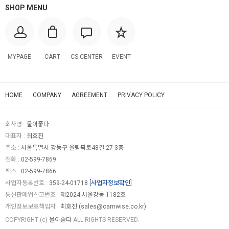
SHOP MENU
MYPAGE
CART
CS CENTER
EVENT
HOME
COMPANY
AGREEMENT
PRIVACY POLICY
회사명 :
물이좋다
대표자 :
최호진
주소 :
서울특별시 강동구 올림픽로48길 27 3층
전화 :
02-599-7869
팩스 :
02-599-7866
사업자등록번호 :
359-24-01718
[사업자정보확인]
통신판매업신고번호 :
제2024-서울강동-1182호
개인정보보호책임자 :
최호진 (
sales@camwise.co.kr
)
COPYRIGHT (c)
물이좋다
ALL RIGHTS RESERVED.