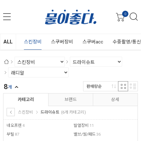
0
ALL
스킨장비
스쿠버장비
스쿠버acc
수중촬영/통
8
판매량순
개
카테고리
브랜드
상세
스킨장비
드라이슈트
(6개 카테고리)
네오프렌
4
발열장비
11
부틸
87
밸브/씰/패드
36