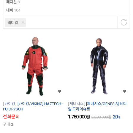
래디알
8
내피
104
래디알
바이킹
[바이킹/VIKING] HAZTECH–
제네시스
[제네시스/GENESIS] 레디
PU DRYSUIT
알 드라이슈트
전화문의
1,760,000
20
원
2,200,000
원
%
구매
2