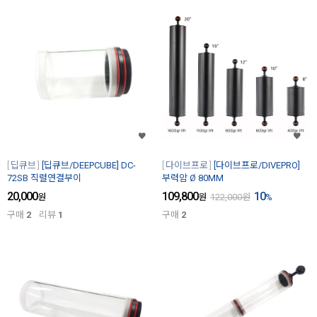
딥큐브
[딥큐브/DEEPCUBE] DC-
다이브프로
[다이브프로/DIVEPRO]
72SB 직렬연결부이
부력암 Ø 80MM
20,000
109,800
10
원
원
122,000
원
%
구매
2
리뷰
1
구매
2