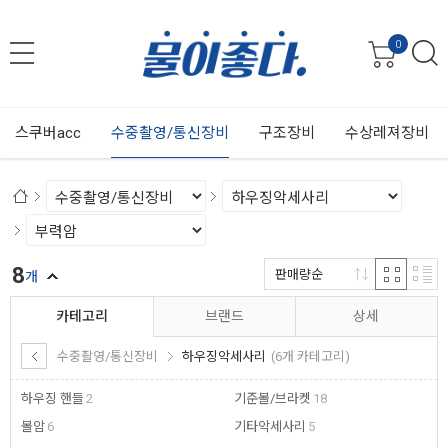
0
스쿠버acc
수중촬영/통신장비
구조장비
수상레져장비
8
판매량순
개
카테고리
브랜드
상세
수중촬영/통신장비
하우징악세사리
(6개 카테고리)
하우징 핸들
2
기준볼/브라켓
18
볼암
6
기타악세사리
5