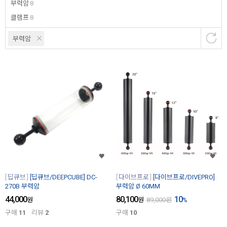
부력암
8
클램프
8
부력암
딥큐브
[딥큐브/DEEPCUBE] DC-
다이브프로
[다이브프로/DIVEPRO]
270B 부력암
부력암 Ø 60MM
44,000
80,100
10
원
원
89,000
원
%
구매
11
리뷰
2
구매
10