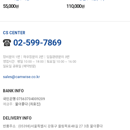
55,000
110,000
원
원
CS CENTER
02-599-7869
장비문의 1번│하우징문의 2번│입찰관련문의 3번
영업시간 : 평일 10:00 ~ 18:00│토요일 10:00 ~ 16:00
일요일 공휴일 (예약방문)
sales@camwise.co.kr
BANK INFO
국민은행 07563704009209
예금주 :
물이좋다 (최호진)
DELIVERY INFO
반품주소 :
(05398)서울특별시 강동구 올림픽로48길 27 3층 물이좋다