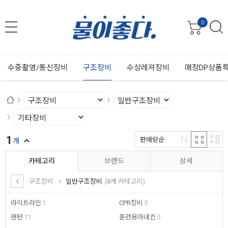
0
수중촬영/통신장비
구조장비
수상레져장비
매장DP상품
1
판매량순
개
카테고리
브랜드
상세
구조장비
일반구조장비
(8개 카테고리)
라이트라인
1
CPR장비
5
랜턴
11
훈련용마네킨
5