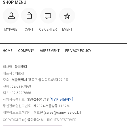
SHOP MENU
MYPAGE
CART
CS CENTER
EVENT
HOME
COMPANY
AGREEMENT
PRIVACY POLICY
회사명 :
물이좋다
대표자 :
최호진
주소 :
서울특별시 강동구 올림픽로48길 27 3층
전화 :
02-599-7869
팩스 :
02-599-7866
사업자등록번호 :
359-24-01718
[사업자정보확인]
통신판매업신고번호 :
제2024-서울강동-1182호
개인정보보호책임자 :
최호진 (
sales@camwise.co.kr
)
COPYRIGHT (c)
물이좋다
ALL RIGHTS RESERVED.