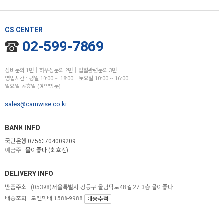
CS CENTER
02-599-7869
장비문의 1번│하우징문의 2번│입찰관련문의 3번
영업시간 : 평일 10:00 ~ 18:00│토요일 10:00 ~ 16:00
일요일 공휴일 (예약방문)
sales@camwise.co.kr
BANK INFO
국민은행 07563704009209
예금주 :
물이좋다 (최호진)
DELIVERY INFO
반품주소 :
(05398)서울특별시 강동구 올림픽로48길 27 3층 물이좋다
배송조회 : 로젠택배 1588-9988
배송추적