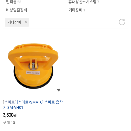
멀티툴
23
휴대용산소시스템
7
비상탈출장비
1
기타장비
1
기타장비
스마토
[스마토/SMATO] 스마토 흡착
기 SM-VH01
3,500
원
구매
13