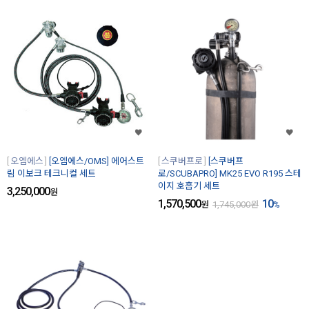
오엠에스
[오엠에스/OMS] 에어스트
스쿠버프로
[스쿠버프
림 이보크 테크니컬 세트
로/SCUBAPRO] MK25 EVO R195 스테
이지 호흡기 세트
3,250,000
원
1,570,500
10
원
1,745,000
원
%