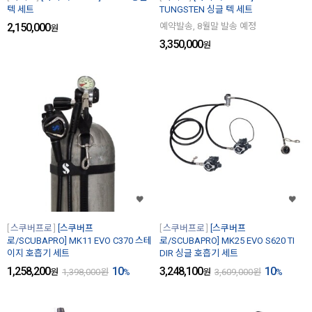
텍 세트
TUNGSTEN 싱글 텍 세트
2,150,000
예약발송, 8월말 발송 예정
원
3,350,000
원
스쿠버프로
[스쿠버프
스쿠버프로
[스쿠버프
로/SCUBAPRO] MK11 EVO C370 스테
로/SCUBAPRO] MK25 EVO S620 TI
이지 호흡기 세트
DIR 싱글 호흡기 세트
1,258,200
10
3,248,100
10
원
1,398,000
원
%
원
3,609,000
원
%