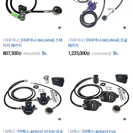
아쿠아나
[아쿠아나/AKUANA] 스테
아쿠아나
[아쿠아나/AKUANA] 싱글
이지 패키지
패키지
807,500
5
1,235,000
5
원
850,000
원
%
원
1,300,000
원
%
아펙스
[아펙스/APEKS] XTX50 싱글
아펙스
[아펙스/APEKS] EVX