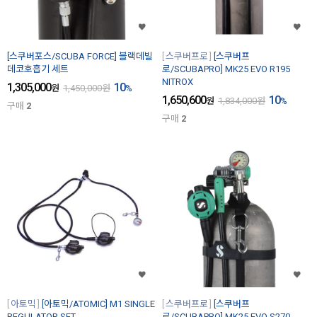
[스쿠버포스/SCUBA FORCE] 블랙데빌
스쿠버프로
[스쿠버프
데코호흡기 세트
로/SCUBAPRO] MK25 EVO R195
NITROX
1,305,000
10
원
1,450,000
원
%
1,650,600
10
원
1,834,000
원
%
구매
2
구매
2
아토믹
[아토믹/ATOMIC] M1 SINGLE
스쿠버프로
[스쿠버프
REGULATOR SET
로/SCUBAPRO] MK25 EVO S270