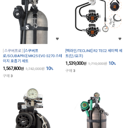
스쿠버프로
[스쿠버프
[텍라인/TECLINE] R2 TEC2 세미텍 세
로/SCUBAPRO] MK25 EVO S270 스테
트(딘/요크)
이지 호흡기 세트
1,539,000
10
원
1,710,000
원
%
1,567,800
10
원
1,742,000
원
%
구매
3
구매
3