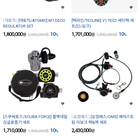
아토믹
[아토믹/ATOMIC] M1 DECO
[텍라인/TECLINE] V1 TEC2 세미텍 세
REGULATOR SET
트(딘/요크)
1,800,000
10
1,701,000
10
원
2,000,000
원
%
원
1,890,000
원
%
[스쿠버포스/SCUBA FORCE] 블랙데빌
오엠에스
[오엠에스/OMS] 에어스트
싱글호흡기 세트
림 이보크 텍&렉 세트
1,710,000
10
2,430,000
원
1,900,000
원
%
원