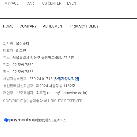
MYPAGE
CART
CS CENTER
EVENT
HOME
COMPANY
AGREEMENT
PRIVACY POLICY
회사명 :
물이좋다
대표자 :
최호진
주소 :
서울특별시 강동구 올림픽로48길 27 3층
전화 :
02-599-7869
팩스 :
02-599-7866
사업자등록번호 :
359-24-01718
[사업자정보확인]
통신판매업신고번호 :
제2024-서울강동-1182호
개인정보보호책임자 :
최호진 (
sales@camwise.co.kr
)
COPYRIGHT (c)
물이좋다
ALL RIGHTS RESERVED.