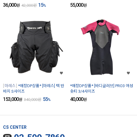
36,000
15
55,000
원
42,000
원
%
원
마레스
*매장DP상품* [마레스] 텍 반
*매장DP상품* [바디글러브] PRO3 여성
바지 S사이즈
숏티 3/4사이즈
153,000
55
40,000
원
340,000
원
%
원
CS CENTER