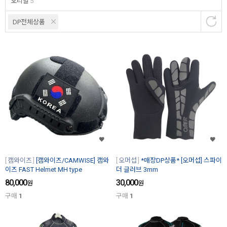
오리발
5
DP전체상품
캠와이즈
[캠와이즈/CAMWISE] 캠와
오머섭
*매장DP상품* [오머섭] 스파이
이즈 FAST Helmet MH type
더 글러브 3mm
80,000
30,000
원
원
구매
1
구매
1