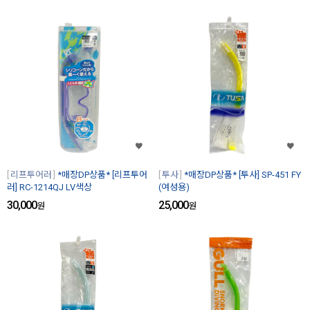
리프투어러
*매장DP상품* [리프투어
투사
*매장DP상품* [투사] SP-451 FY
러] RC-1214QJ LV색상
(여성용)
30,000
25,000
원
원