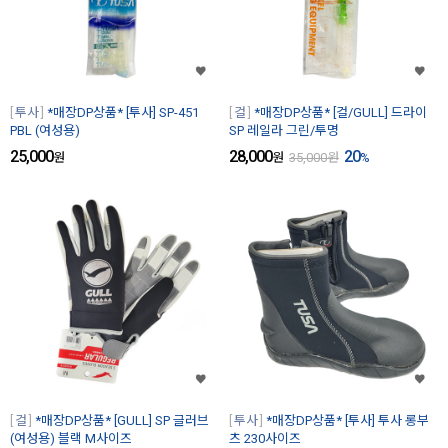
투사
*매장DP상품* [투사] SP-451
걸
*매장DP상품* [걸/GULL] 드라이
PBL (여성용)
SP 레일라 그린/투명
25,000
28,000
20
원
원
35,000
원
%
걸
*매장DP상품* [GULL] SP 글러브
투사
*매장DP상품* [투사] 투사 롱부
(여성용) 블랙 M사이즈
츠 230사이즈