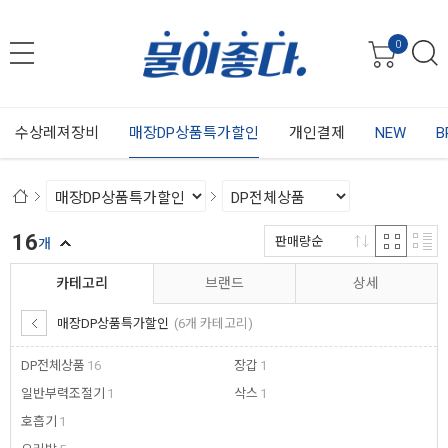
0
수상레져장비
매장DP상품특가할인
개인결제
NEW
B
16
판매량순
개
카테고리
브랜드
상세
매장DP상품특가할인
(6개 카테고리)
DP전체상품
16
장갑
1
일반부력조절기
1
삭스
1
호흡기
1