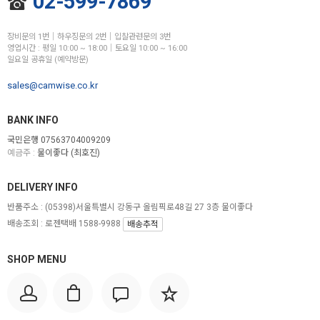
02-599-7869
장비문의 1번│하우징문의 2번│입찰관련문의 3번
영업시간 : 평일 10:00 ~ 18:00│토요일 10:00 ~ 16:00
일요일 공휴일 (예약방문)
sales@camwise.co.kr
BANK INFO
국민은행 07563704009209
예금주 :
물이좋다 (최호진)
DELIVERY INFO
반품주소 :
(05398)서울특별시 강동구 올림픽로48길 27 3층 물이좋다
배송조회 : 로젠택배 1588-9988
배송추적
SHOP MENU