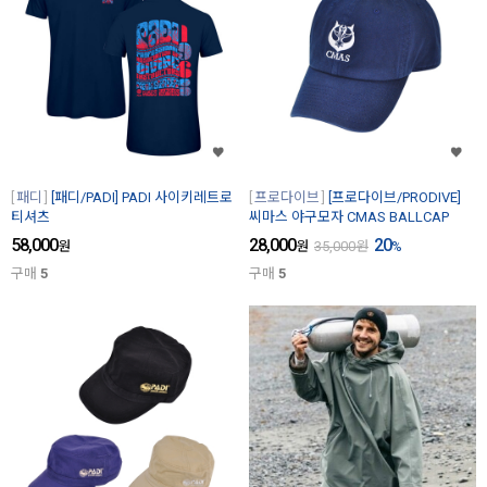
패디
[패디/PADI] PADI 사이키레트로
프로다이브
[프로다이브/PRODIVE]
티셔츠
씨마스 야구모자 CMAS BALLCAP
58,000
28,000
20
원
원
35,000
원
%
구매
5
구매
5