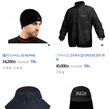
[홀리스/HOLLIS] BEANIE
크레시섭
[크레시섭/CRESSI] 윈드자
켓
34,200
10
원
38,000
원
%
45,000
10
원
50,000
원
%
구매
3
리뷰
2
구매
3