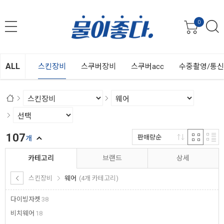
0
ALL
스킨장비
스쿠버장비
스쿠버acc
수중촬영/통
107
판매량순
개
카테고리
브랜드
상세
스킨장비
웨어
(4개 카테고리)
다이빙자켓
38
비치웨어
18