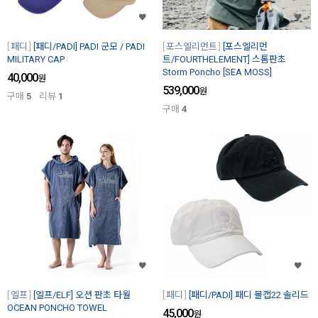
패디
[패디/PADI] PADI 군모 / PADI
포스엘리먼트
[포스엘리먼
MILITARY CAP
트/FOURTHELEMENT] 스톰판초
Storm Poncho [SEA MOSS]
40,000
원
539,000
원
구매
5
리뷰
1
구매
4
엘프
[엘프/ELF] 오션 판초 타월
패디
[패디/PADI] 패디 볼캡22 솔리드
OCEAN PONCHO TOWEL
45,000
원