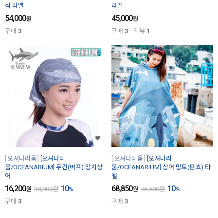
식 라벨
라벨
54,000
45,000
원
원
구매
3
구매
3
리뷰
1
오셔나리움
[오셔나리
오셔나리움
[오셔나리
움/OCEANARIUM] 두건(버프) 망치상
움/OCEANARIUM] 상어 망토(판쵸) 타
어
월
16,200
10
68,850
10
원
18,000
원
%
원
76,500
원
%
구매
3
구매
3