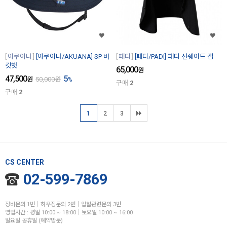
아쿠아나
[아쿠아나/AKUANA] SP 버
패디
[패디/PADI] 패디 선쉐이드 캡
킷햇
65,000
원
47,500
5
원
50,000
원
%
구매
2
구매
2
1
2
3
CS CENTER
02-599-7869
장비문의 1번│하우징문의 2번│입찰관련문의 3번
영업시간 : 평일 10:00 ~ 18:00│토요일 10:00 ~ 16:00
일요일 공휴일 (예약방문)