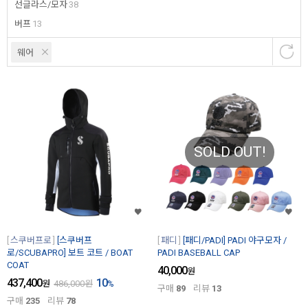
선글라스/모자
38
버프
13
웨어
SOLD OUT!
스쿠버프로
[스쿠버프
패디
[패디/PADI] PADI 야구모자 /
로/SCUBAPRO] 보트 코트 / BOAT
PADI BASEBALL CAP
COAT
40,000
원
437,400
10
원
486,000
원
%
구매
89
리뷰
13
구매
235
리뷰
78