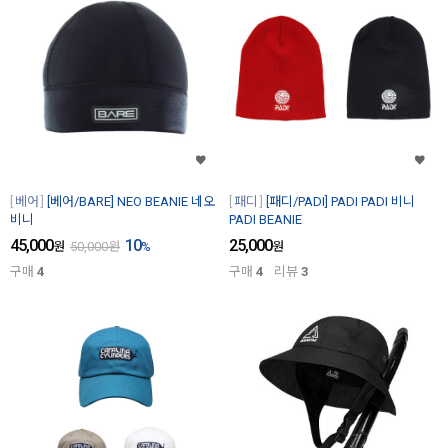
베어
[베어/BARE] NEO BEANIE 네오
패디
[패디/PADI] PADI PADI 비니
비니
PADI BEANIE
45,000
10
25,000
원
50,000
원
%
원
구매
4
구매
4
리뷰
3