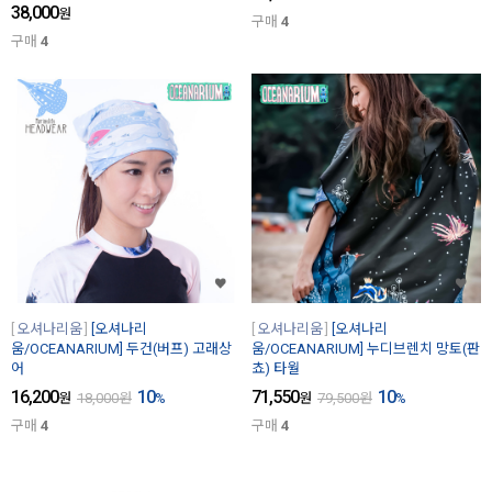
38,000
원
구매
4
구매
4
오셔나리움
[오셔나리
오셔나리움
[오셔나리
움/OCEANARIUM] 두건(버프) 고래상
움/OCEANARIUM] 누디브렌치 망토(판
어
쵸) 타월
16,200
10
71,550
10
원
18,000
원
%
원
79,500
원
%
구매
4
구매
4