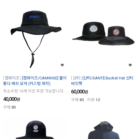
캠와이즈
[캠와이즈/CAMWISE] 물이
산티
[산티/SANTI] Bucket Hat 산티
좋다 메쉬 모자 (커스텀 제작)
버킷햇
최소수량 10개 이상 주문 가능합니다.
60,000
원
40,000
원
구매
83
리뷰
12
구매
85