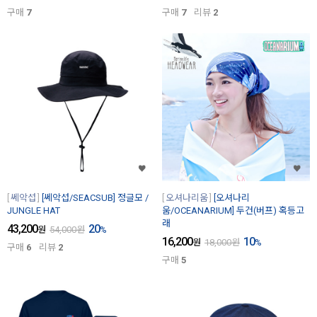
구매
7
구매
7
리뷰
2
쎄악섭
[쎄악섭/SEACSUB] 정글모 /
오셔나리움
[오셔나리
JUNGLE HAT
움/OCEANARIUM] 두건(버프) 혹등고
래
43,200
20
원
54,000
원
%
16,200
10
원
18,000
원
%
구매
6
리뷰
2
구매
5