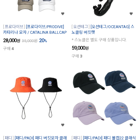
프로다이브
[프로다이브/PRODIVE]
오션테그
[오션테그/OCEANTAG] 스
카타리나 모자 / CATALINA BALLCAP
노클링 버킷햇
28,000
20
* 스노클은 별도 구매 상품입니다.
원
35,000
원
%
59,000
원
구매
4
구매
3
패디
[패디/PADI] 패디 버킷모자 클래
패디
[패디/PADI] 패디 볼캡22 클래식