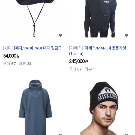
패디
[패디/PADI] PADI 패디 정글모
마레스
[마레스/MARES] 방풍자켓
(1.5mm)
54,000
원
245,000
원
구매
67
리뷰
23
구매
67
리뷰
1