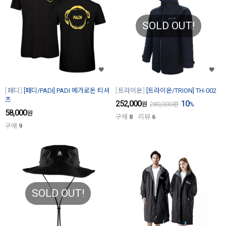
SOLD OUT!
패디
[패디/PADI] PADI 메가로돈 티셔
트라이온
[트라이온/TRION] TH-002
츠
252,000
10
원
280,000
원
%
58,000
원
구매
8
리뷰
6
구매
9
SOLD OUT!