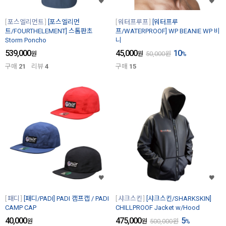
포스엘리먼트
[포스엘리먼
워터프루프
[워터프루
트/FOURTHELEMENT] 스톰판초
프/WATERPROOF] WP BEANIE WP 비
Storm Poncho
니
539,000
45,000
10
원
원
50,000
원
%
구매
21
리뷰
4
구매
15
패디
[패디/PADI] PADI 캠프캡 / PADI
샤크스킨
[샤크스킨/SHARKSKIN]
CAMP CAP
CHILLPROOF Jacket w/Hood
40,000
475,000
5
원
원
500,000
원
%