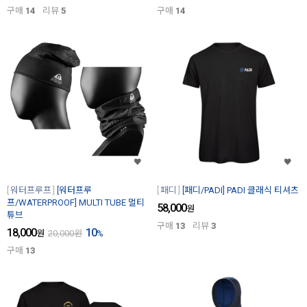
구매
14
리뷰
5
구매
14
워터프루프
[워터프루
패디
[패디/PADI] PADI 클래식 티셔츠
프/WATERPROOF] MULTI TUBE 멀티
58,000
원
튜브
구매
13
리뷰
3
18,000
10
원
20,000
원
%
구매
13