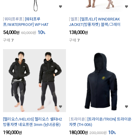
워터프루프
[워터프루
엘프
[엘프/ELF] WINDBREAK
프/WATERPROOF] WP HAT
JACKET(방풍자켓) 블랙/그레이
54,000
10
138,000
원
60,000
원
%
원
구매
7
구매
7
[헬리오스/HELIOS] 헬리오스 쉘터H2
트라이온
[트라이온/TRION] 트라이온
방풍자켓 네오프렌 3mm (남녀공용)
자켓 (TH-006)
190,000
180,000
10
원
원
200,000
원
%