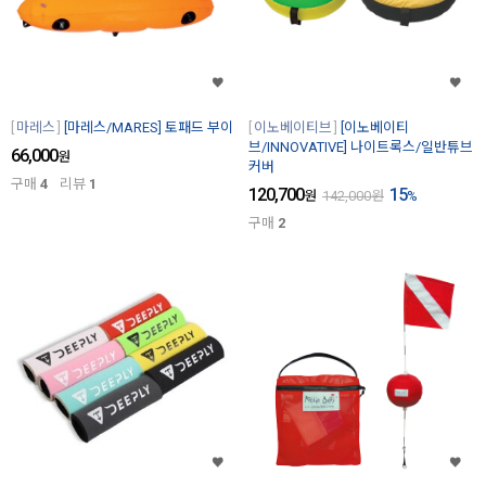
마레스
[마레스/MARES] 토패드 부이
이노베이티브
[이노베이티
브/INNOVATIVE] 나이트록스/일반튜브
66,000
원
커버
구매
4
리뷰
1
120,700
15
원
142,000
원
%
구매
2