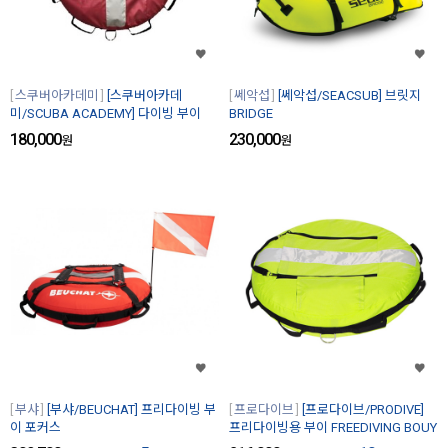
스쿠버아카데미
[스쿠버아카데
쎄악섭
[쎄악섭/SEACSUB] 브릿지
미/SCUBA ACADEMY] 다이빙 부이
BRIDGE
180,000
230,000
원
원
부샤
[부샤/BEUCHAT] 프리다이빙 부
프로다이브
[프로다이브/PRODIVE]
이 포커스
프리다이빙용 부이 FREEDIVING BOUY