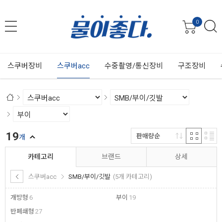
0
스쿠버장비
스쿠버acc
수중촬영/통신장비
구조장비
19
판매량순
개
카테고리
브랜드
상세
스쿠버acc
SMB/부이/깃발
(5개 카테고리)
개방형
6
부이
19
반폐쇄형
27