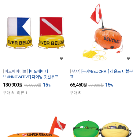
이노베이티브
[이노베이티
부샤
[부샤/BEUCHAT] 라운드 더블부
브/INNOVATIVE] 다이빙 깃발부표
표
130,900
15
65,450
15
원
154,000
원
%
원
77,000
원
%
구매
8
리뷰
1
구매
5