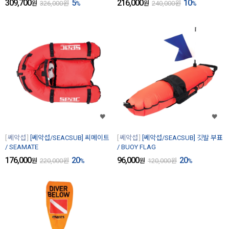
309,700
5
216,000
10
원
326,000
원
%
원
240,000
원
%
쎄악섭
[쎄악섭/SEACSUB] 씨메이트
쎄악섭
[쎄악섭/SEACSUB] 깃발 부표
/ SEAMATE
/ BUOY FLAG
176,000
20
96,000
20
원
220,000
원
%
원
120,000
원
%