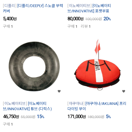
디플리
[디플리/DEEPLY] 스노클 부력
이노베이티브
[이노베이티
커버
브/INNOVATIVE] 포켓부표
5,400
80,000
20
원
원
100,000
원
%
구매
1
구매
1
리뷰
1
이노베이티브
[이노베이티
아쿠아나
[아쿠아나/AKUANA] 프리
브/INNOVATIVE] 튜브 (디럭스)
다이빙 부이
46,750
15
171,000
5
원
55,000
원
%
원
180,000
원
%
구매
1