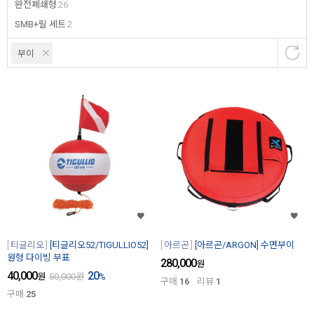
완전폐쇄형
26
SMB+릴 세트
2
부이
티글리오
[티글리오52/TIGULLIO52]
아르곤
[아르곤/ARGON] 수면부이
원형 다이빙 부표
280,000
원
40,000
20
원
50,000
원
%
구매
16
리뷰
1
구매
25