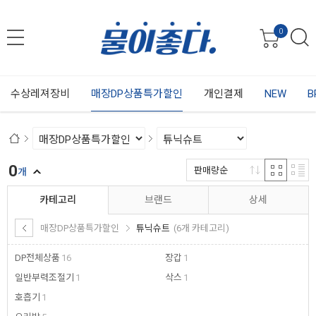
0
수상레져장비
매장DP상품특가할인
개인결제
NEW
B
0
판매량순
개
카테고리
브랜드
상세
매장DP상품특가할인
튜닉슈트
(6개 카테고리)
DP전체상품
16
장갑
1
일반부력조절기
1
삭스
1
호흡기
1