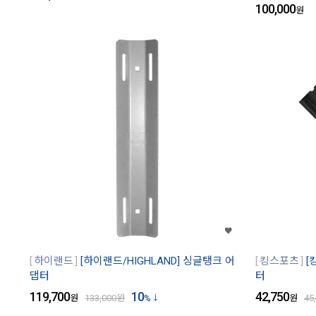
100,000
원
하이랜드
[하이랜드/HIGHLAND] 싱글탱크 어
킹스포츠
[
댑터
터
119,700
10
42,750
원
133,000
원
%
원
45