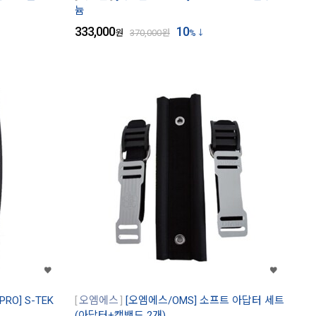
늄
333,000
10
원
370,000
원
%
RO] S-TEK
오엠에스
[오엠에스/OMS] 소프트 아답터 세트
(아답터+캠밴드 2개)