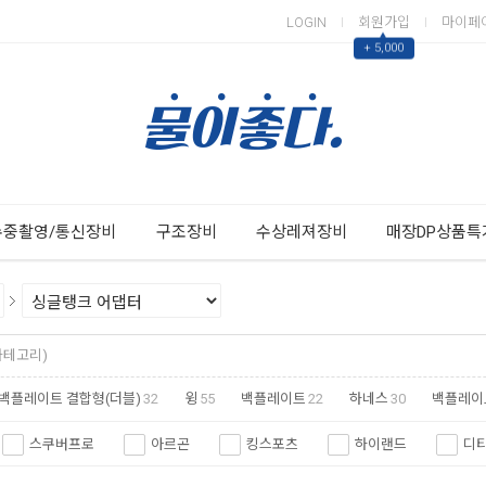
LOGIN
회원가입
마이페
▲
+ 5,000
Next
Previous
수중촬영/통신장비
구조장비
수상레져장비
매장DP상품특
 카테고리)
백플레이트 결합형(더블)
32
윙
55
백플레이트
22
하네스
30
백플레이
스쿠버프로
아르곤
킹스포츠
하이랜드
디