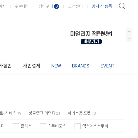
이지
주문내역
장바구니
고객센터
강사·샵 등록
0
가할인
개인결제
NEW
BRANDS
EVENT
트+하네스
19
싱글탱크 어댑터
21
하네스용 포켓
10
티디
홀리스
스쿠버포스
엑스에스스쿠버