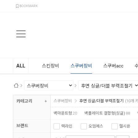
검색
BOOKMARK
ALL
스킨장비
스쿠버장비
스쿠버acc
카테고리
스쿠버장비
후면 싱글/더블 부력조절기
(10개
백마운트형
20
백플레이트 결합형(싱글)
88
결합용 부품
66
브랜드
텍라인
오엠에스
헬시온