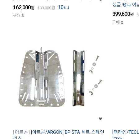
싱글 탱크 어댑
162,000
10
원
180,000
원
%
399,600
원
4
구매
3
구매
2
아르곤
[아르곤/ARGON] BP STA 세트 스테인
[텍라인/TEC
리스
223g