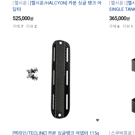
헬시온
[헬시온/HALCYON] 카본 싱글 탱크 어
헬시온
[헬
답터
SINGLE TAN
525,000
365,000
원
원
구매
7
리뷰
2
구매
6
리뷰
1
[텍라인/TECLINE] 카본 싱글탱크 어댑터 115g
스쿠버프로