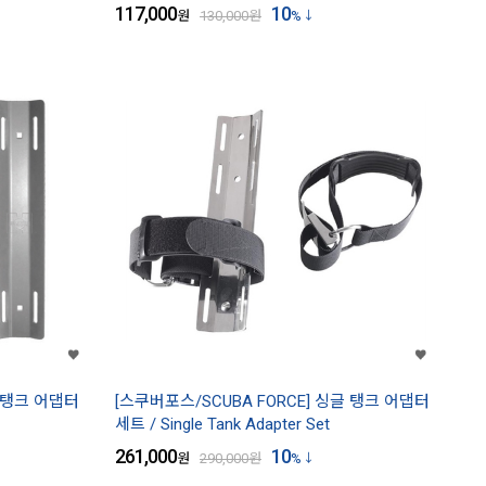
117,000
10
원
130,000
원
%
 탱크 어댑터
[스쿠버포스/SCUBA FORCE] 싱글 탱크 어댑터
세트 / Single Tank Adapter Set
261,000
10
원
290,000
원
%