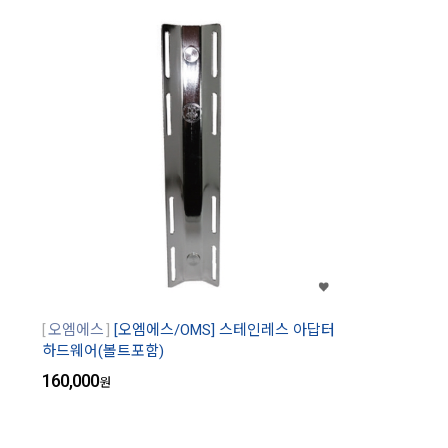
오엠에스
[오엠에스/OMS] 스테인레스 아답터
하드웨어(볼트포함)
160,000
원