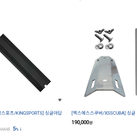
킹스포츠/KINGSPORTS] 싱글아답
[엑스에스스쿠버/XSSCUBA] 싱글
190,000
원
5
,000
원
%