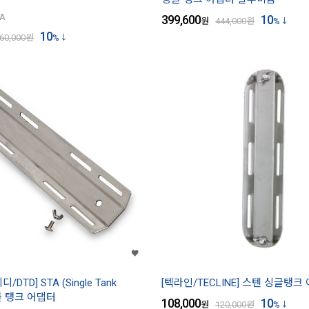
TA
399,600
10
원
444,000
원
%
10
60,000
원
%
디/DTD] STA (Single Tank
[텍라인/TECLINE] 스텐 싱글탱크 
싱글 탱크 어댑터
108,000
10
원
120,000
원
%