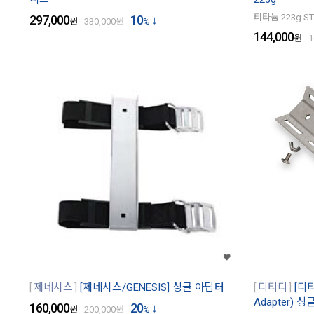
티타늄 223g S
297,000
10
원
330,000
원
%
144,000
원
1
제네시스
[제네시스/GENESIS] 싱글 아답터
디티디
[디티
Adapter) 
160,000
20
원
200,000
원
%