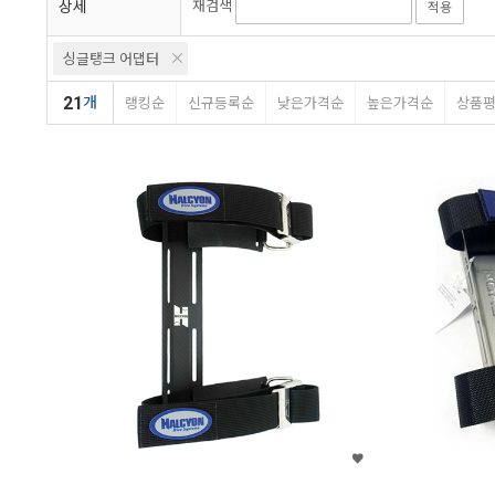
상세
재검색
적용
싱글탱크 어댑터
21
개
랭킹순
신규등록순
낮은가격순
높은가격순
상품