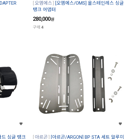
ADAPTER
오엠에스
[오엠에스/OMS] 올스테인레스 싱글
탱크 어댑터
280,000
원
구매
4
다드 싱글 탱크
아르곤
[아르곤/ARGON] BP STA 세트 알루미