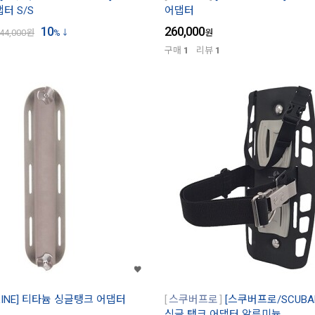
터 S/S
어댑터
10
260,000
44,000
원
%
원
구매
1
리뷰
1
LINE] 티타늄 싱글탱크 어댑터
스쿠버프로
[스쿠버프로/SCUBAP
싱글 탱크 어댑터 알루미늄