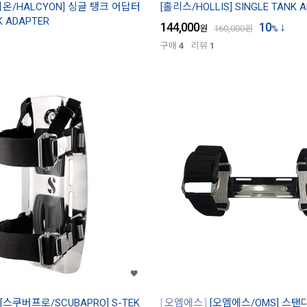
시온/HALCYON] 싱글 탱크 어답터
[홀리스/HOLLIS] SINGLE TANK 
K ADAPTER
144,000
10
원
160,000
원
%
구매
4
리뷰
1
[스쿠버프로/SCUBAPRO] S-TEK
오엠에스
[오엠에스/OMS] 스탠