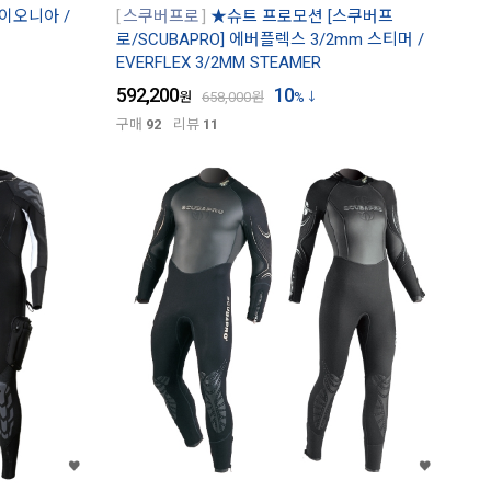
파이오니아 /
스쿠버프로
★슈트 프로모션 [스쿠버프
로/SCUBAPRO] 에버플렉스 3/2mm 스티머 /
EVERFLEX 3/2MM STEAMER
592,200
10
원
658,000
원
%
구매
92
리뷰
11