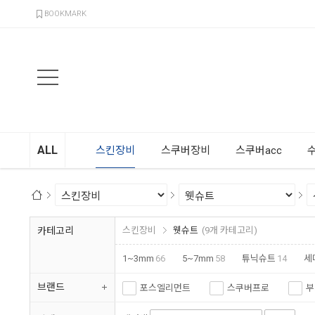
검색
BOOKMARK
ALL
스킨장비
스쿠버장비
스쿠버acc
카테고리
스킨장비
웻슈트
(9개 카테고리)
1~3mm
66
5~7mm
58
튜닉슈트
14
세
브랜드
포스엘리먼트
스쿠버프로
부
크레시섭
오션테그
아르곤