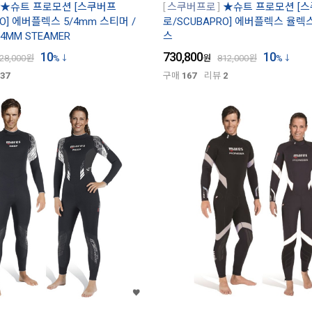
★슈트 프로모션 [스쿠버프
스쿠버프로
★슈트 프로모션 [
RO] 에버플렉스 5/4mm 스티머 /
로/SCUBAPRO] 에버플렉스 율렉
/4MM STEAMER
스
10
730,800
10
28,000
원
%
원
812,000
원
%
37
구매
167
리뷰
2