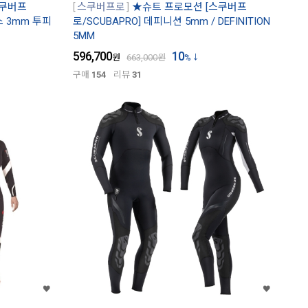
스쿠버프
스쿠버프로
★슈트 프로모션 [스쿠버프
스 3mm 투피
로/SCUBAPRO] 데피니션 5mm / DEFINITION
5MM
596,700
10
원
663,000
원
%
구매
154
리뷰
31