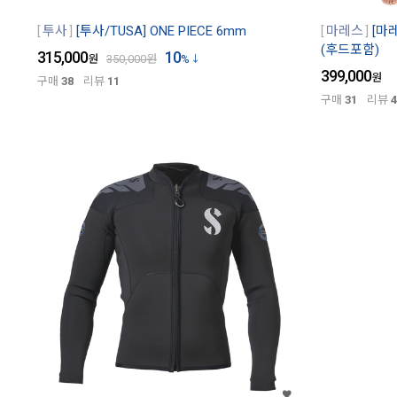
투사
[투사/TUSA] ONE PIECE 6mm
마레스
[마레
(후드포함)
315,000
10
원
350,000
원
%
399,000
원
구매
38
리뷰
11
구매
31
리뷰
4