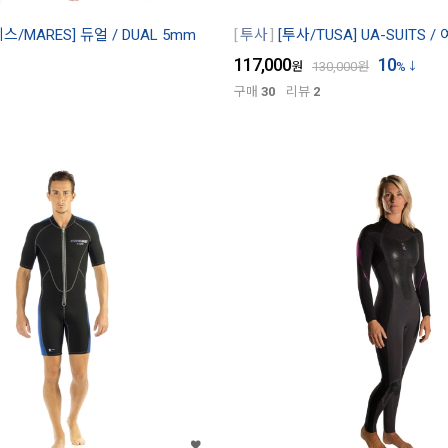
스/MARES] 듀얼 / DUAL 5mm
투사
[투사/TUSA] UA-SUITS 
117,000
10
원
130,000
원
%
구매
30
리뷰
2