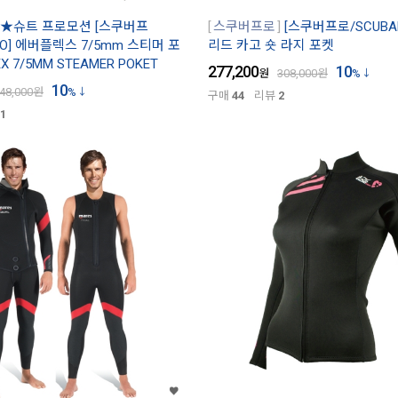
★슈트 프로모션 [스쿠버프
스쿠버프로
[스쿠버프로/SCUBA
RO] 에버플렉스 7/5mm 스티머 포
리드 카고 숏 라지 포켓
EX 7/5MM STEAMER POKET
277,200
10
원
308,000
원
%
10
48,000
원
%
구매
44
리뷰
2
1