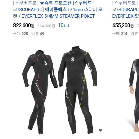
스쿠버프로
★슈트 프로모션 [스쿠버프
스쿠버프로
로/SCUBAPRO] 에버플렉스 5/4mm 스티머 포
로/SCUBAP
켓 / EVERFLEX 5/4MM STEAMER POKET
EVERFLEX 5
822,600
10
655,200
원
914,000
원
%
원
7
구매
225
리뷰
49
구매
214
리뷰