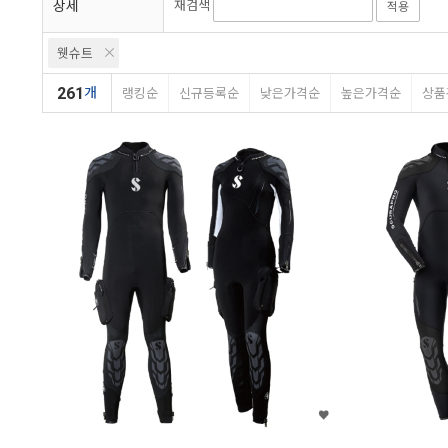
상세
재검색
적용
타이푼
아쿠아나
딥씨
웻슈트
261
개
랭킹순
신규등록순
낮은가격순
높은가격순
상품