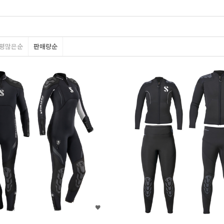
홀리스
엑스에스스쿠버
평많은순
판매량순