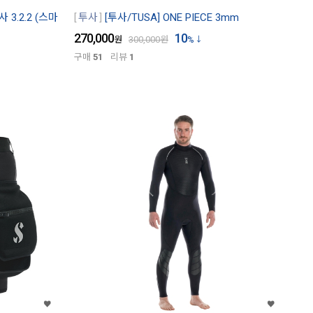
 3.2.2 (스마
투사
[투사/TUSA] ONE PIECE 3mm
270,000
10
원
300,000
원
%
구매
51
리뷰
1