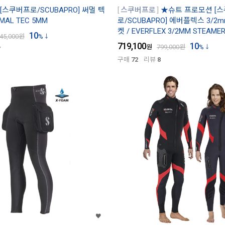
[스쿠버프로/SCUBAPRO] 써멀 텍
스쿠버프로
★슈트 프로모션 [
RMAL TEC 5MM
로/SCUBAPRO] 에버플렉스 3/2
켓 / EVERFLEX 3/2MM STEAME
10
45,000
원
%
719,100
10
원
799,000
원
%
구매
72
리뷰
8