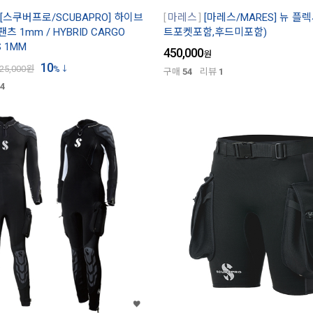
[스쿠버프로/SCUBAPRO] 하이브
마레스
[마레스/MARES] 뉴 플렉사
츠 1mm / HYBRID CARGO
트포켓포함,후드미포함)
S 1MM
450,000
원
10
25,000
원
%
구매
54
리뷰
1
4