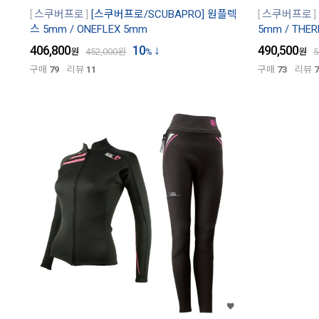
스쿠버프로
[스쿠버프로/SCUBAPRO] 원플렉
스쿠버프로
스 5mm / ONEFLEX 5mm
5mm / THE
406,800
10
490,500
원
452,000
원
%
원
5
구매
79
리뷰
11
구매
73
리뷰
7