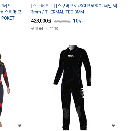
스쿠버프
스쿠버프로
[스쿠버프로/SCUBAPRO] 써멀 텍
mm 스티머 포
3mm / THERMAL TEC 3MM
R POKET
423,000
10
원
470,000
원
%
구매
64
리뷰
10