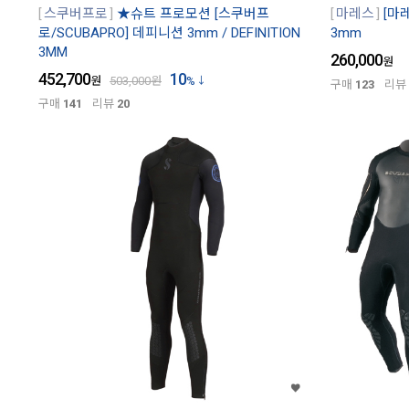
스쿠버프로
★슈트 프로모션 [스쿠버프
마레스
[마레
로/SCUBAPRO] 데피니션 3mm / DEFINITION
3mm
3MM
260,000
원
452,700
10
원
503,000
원
%
구매
123
리뷰
구매
141
리뷰
20