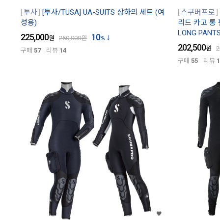
투사
[투사/TUSA] UA-SUITS 상하의 세트 (여
스쿠버프로
성용)
리드 카고 롱 팬
LONG PANT
225,000
10
원
250,000
원
%
202,500
원
2
구매
57
리뷰
14
구매
55
리뷰
1