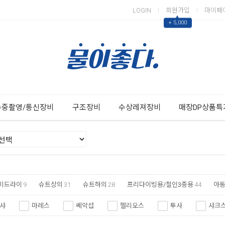
LOGIN
회원가입
마이페
▲
+ 5,000
Next
Previous
수중촬영/통신장비
구조장비
수상레져장비
매장DP상품특
미드라이
9
슈트상의
31
슈트하의
28
프리다이빙용/철인3종용
44
아
샤
마레스
쎄악섭
헬리오스
투사
샤크
베어
오닐
오머섭
텍라인
엑스트림