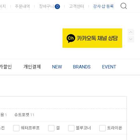
이지
주문내역
장바구니
고객센터
강사·샵 등록
0
가할인
개인결제
NEW
BRANDS
EVENT
동용
1
슈트포켓
11
스킨
워터프루프
걸
블루코너
트라이온
아코나
오엠에스
헬시온
킹스포츠