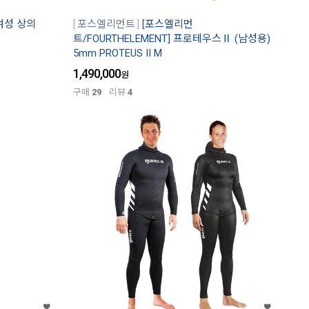
/ 여성 상의
포스엘리먼트
[포스엘리먼
트/FOURTHELEMENT] 프로테우스Ⅱ (남성용)
5mm PROTEUS II M
1,490,000
원
구매
29
리뷰
4