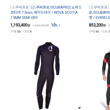
스쿠버프로
[스쿠버프로/SCUBAPRO] 노바스
스쿠버프로
코티아 7.5mm 세미드라이 / NOVA SCOTIA
로/SCUBAP
7.5MM SEMI-DRY
켓 / EVERFL
1,193,400
10
853,200
원
1,326,000
원
%
원
9
구매
50
리뷰
8
구매
46
리뷰
1