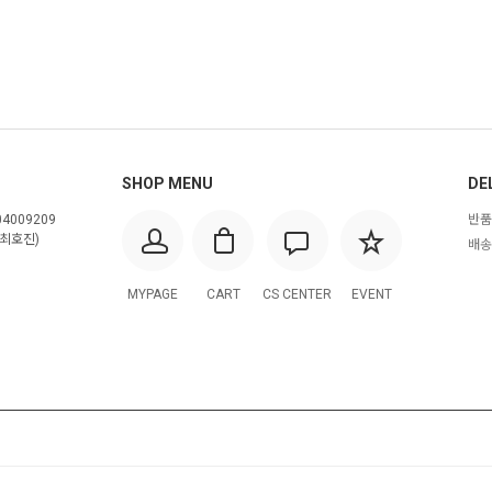
SHOP MENU
DE
4009209
반품
최호진)
배송
MYPAGE
CART
CS CENTER
EVENT