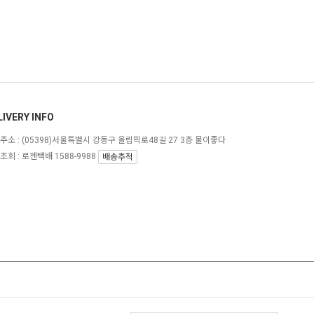
LIVERY INFO
주소 :
(05398)서울특별시 강동구 올림픽로48길 27 3층 물이좋다
조회 : 로젠택배 1588-9988
배송추적