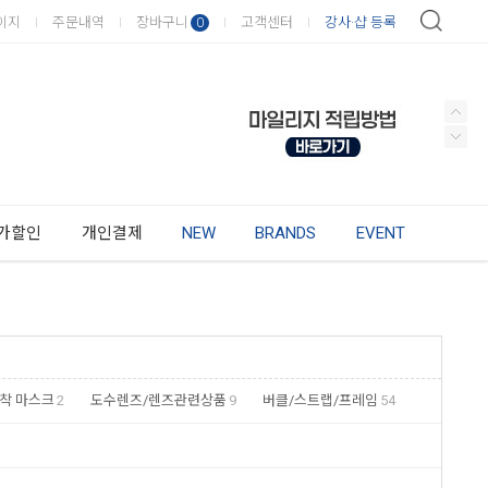
이지
주문내역
장바구니
고객센터
강사·샵 등록
0
가할인
개인결제
NEW
BRANDS
EVENT
착 마스크
2
도수렌즈/렌즈관련상품
9
버클/스트랩/프레임
54