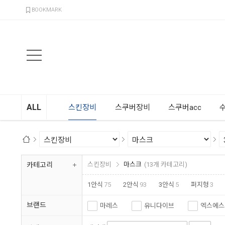
검색
BOOKMARK
ALL
스킨장비
스쿠버장비
스쿠버acc
카테고리
스킨장비
마스크
(13개 카테고리)
1안식
75
2안식
93
3안식
5
퍼지형
3
스트랩커버
19
마스크케이스
9
브랜드
마레스
유니다이브
엑스에스