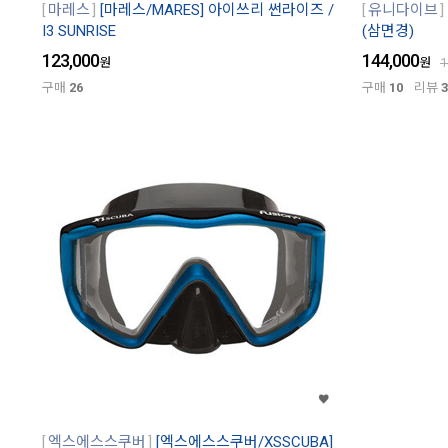
마레스
[마레스/MARES] 아이쓰리 썬라이즈 /
유니다이브
I3 SUNRISE
(삼면경)
123,000
144,000
원
원
1
구매
26
구매
10
리뷰
3
엑스에스스쿠버
[엑스에스스쿠버/XSSCUBA]