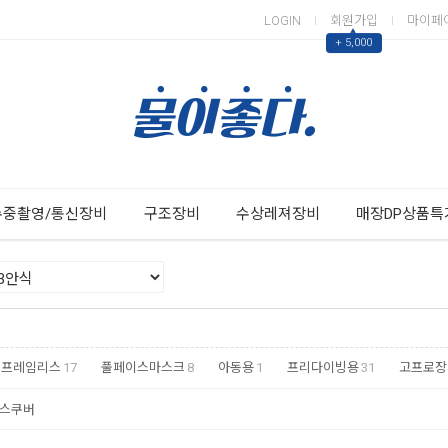
LOGIN
회원가입
마이페
▲
+ 5,000
Next
Previous
수중촬영/통신장비
구조장비
수상레져장비
매장DP상품특
프레임리스
17
풀페이스마스크
8
아동용
1
프리다이빙용
31
고프로장
스쿠버