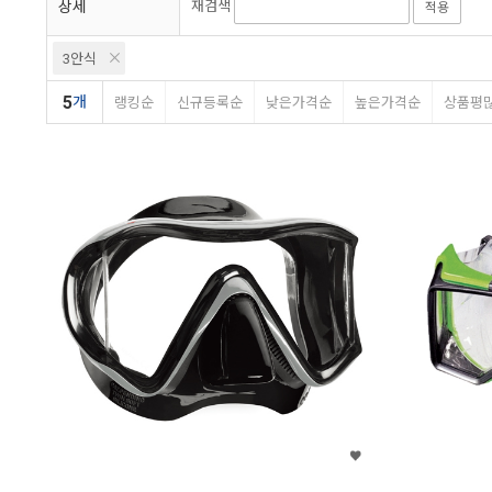
상세
재검색
적용
3안식
5
개
랭킹순
신규등록순
낮은가격순
높은가격순
상품평