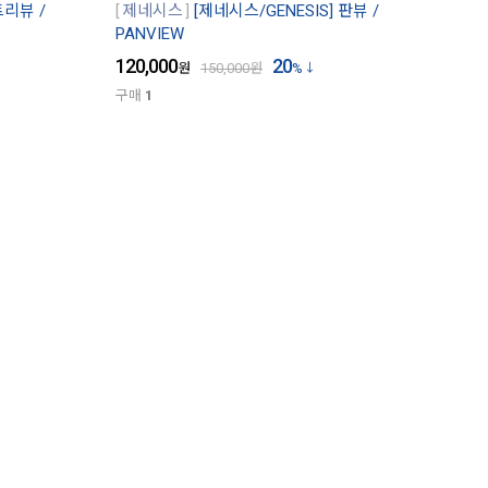
트리뷰 /
제네시스
[제네시스/GENESIS] 판뷰 /
PANVIEW
120,000
20
원
150,000
원
%
구매
1