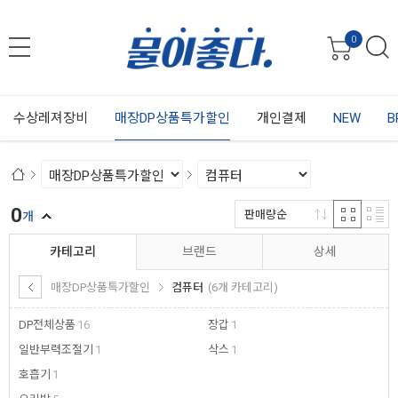
0
수상레져장비
매장DP상품특가할인
개인결제
NEW
B
0
판매량순
개
카테고리
브랜드
상세
매장DP상품특가할인
컴퓨터
(6개 카테고리)
DP전체상품
16
장갑
1
일반부력조절기
1
삭스
1
호흡기
1