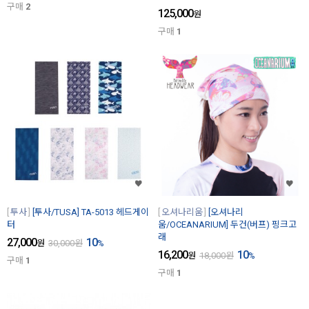
구매
2
125,000
원
구매
1
투사
[투사/TUSA] TA-5013 헤드게이
오셔나리움
[오셔나리
터
움/OCEANARIUM] 두건(버프) 핑크고
래
27,000
10
원
30,000
원
%
16,200
10
원
18,000
원
%
구매
1
구매
1