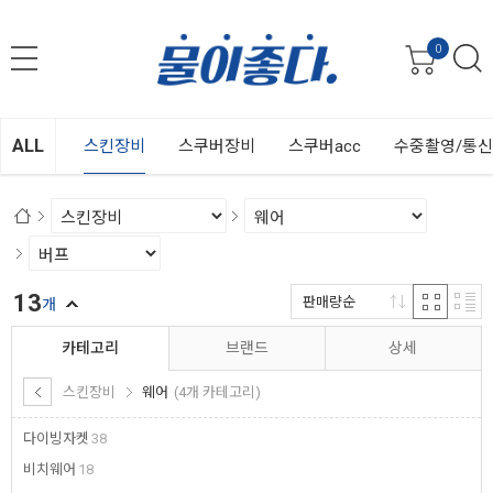
0
ALL
스킨장비
스쿠버장비
스쿠버acc
수중촬영/통
13
판매량순
개
카테고리
브랜드
상세
스킨장비
웨어
(4개 카테고리)
다이빙자켓
38
비치웨어
18