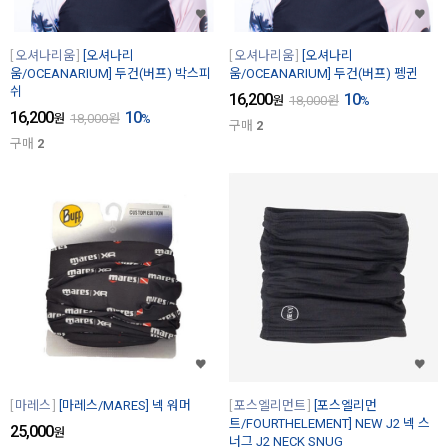
오셔나리움
[오셔나리
오셔나리움
[오셔나리
움/OCEANARIUM] 두건(버프) 박스피
움/OCEANARIUM] 두건(버프) 펭귄
쉬
16,200
10
원
18,000
원
%
16,200
10
원
18,000
원
%
구매
2
구매
2
마레스
[마레스/MARES] 넥 워머
포스엘리먼트
[포스엘리먼
트/FOURTHELEMENT] NEW J2 넥 스
25,000
원
너그 J2 NECK SNUG