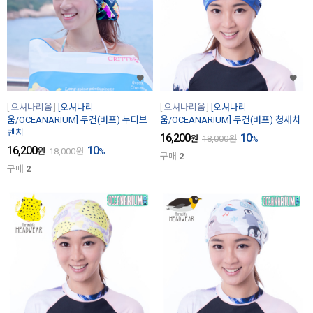
오셔나리움
[오셔나리
오셔나리움
[오셔나리
움/OCEANARIUM] 두건(버프) 누디브
움/OCEANARIUM] 두건(버프) 청새치
렌치
16,200
10
원
18,000
원
%
16,200
10
원
18,000
원
%
구매
2
구매
2