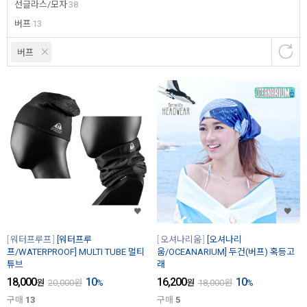
선글라스/모자
38
버프
13
버프
워터프루프
[워터프루
오셔나리움
[오셔나리
프/WATERPROOF] MULTI TUBE 멀티
움/OCEANARIUM] 두건(버프) 혹등고
튜브
래
18,000
10
16,200
10
원
20,000
원
%
원
18,000
원
%
구매
13
구매
5