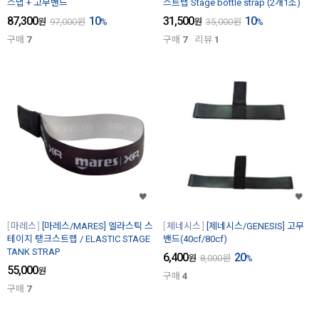
스냅 + 고무밴드
스트랩 Stage bottle strap (2개1조)
87,300
10
31,500
10
원
97,000
원
%
원
35,000
원
%
구매
7
구매
7
리뷰
1
마레스
[마레스/MARES] 엘라스틱 스
제네시스
[제네시스/GENESIS] 고무
테이지 탱크스트랩 / ELASTIC STAGE
밴드(40cf/80cf)
TANK STRAP
6,400
20
원
8,000
원
%
55,000
원
구매
4
구매
7