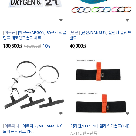
아르곤
[아르곤/ARGON] 80큐빅 퀵클
단선
[단선/DANSUN] 실린더 클램프
램프 데코탱크밴드 세트
밴드
130,500
10
40,000
원
145,000
원
%
원
아쿠아나
[아쿠아나/AKUANA] 사이
[텍라인/TECLINE] 엘라스틱밴드(1개)
드마운트 탱크 리깅
7L/11L 밴드단품