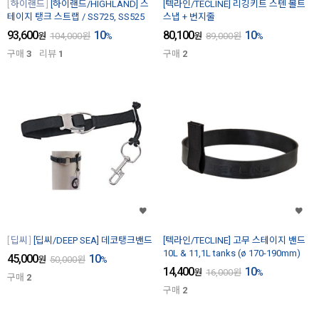
하이랜드
[하이랜드/HIGHLAND] 스
[텍라인/TECLINE] 리깅키트 스텐 볼트
테이지 탱크 스트랩 / SS725, SS525
스냅 + 번지줄
93,600
10
80,100
10
원
104,000
원
%
원
89,000
원
%
구매
3
리뷰
1
구매
2
딥씨
[딥씨/DEEP SEA] 데코탱크밴드
[텍라인/TECLINE] 고무 스테이지 밴드
10L & 11,1L tanks (ø 170-190mm)
45,000
10
원
50,000
원
%
14,400
10
원
16,000
원
%
구매
2
구매
2