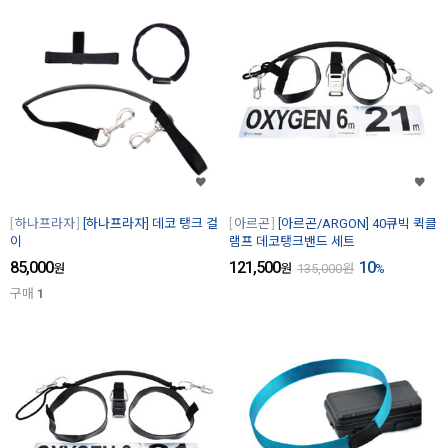
하나프라자
[하나프라자] 데코 탱크 걸
아르곤
[아르곤/ARGON] 40큐빅 퀵클
이
램프 데코탱크밴드 세트
85,000
121,500
10
원
원
135,000
원
%
구매
1