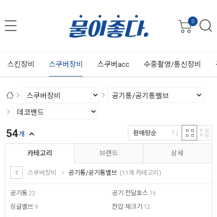
0
스킨장비
스쿠버장비
스쿠버acc
수중촬영/통신장비
54
판매량순
개
카테고리
브랜드
상세
스쿠버장비
공기통/공기통밸브
(11개 카테고리)
공기통
22
공기 전달호스
16
싱글밸브
9
잔압 체크기
12