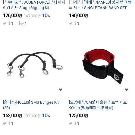
[스쿠버포스/SCUBA FORCE] 스테이지
마레스
[마레스/MARES] 싱글 탱크 밴
리깅 키트 Stage Rigging Kit
드 세트 / SINGLE TANK BAND SET
126,000
10
190,000
원
140,000
원
%
원
구매
1
리뷰
1
구매
1
[홀리스/HOLLIS] SMS Bungee Kit
[오엠에스/OMS] 마운팅 스트랩 세트
(2P)
90mm (백플레이트 부착용)
162,000
10
125,000
원
180,000
원
%
원
구매
1
구매
1