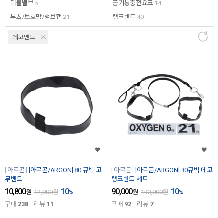
더블밸브
5
공기통충전요크
14
부츠/보호망/밸브캡
21
탱크밴드
40
데코밴드
아르곤
[아르곤/ARGON] 80 큐빅 고
아르곤
[아르곤/ARGON] 80큐빅 데코
무밴드
탱크밴드 세트
10,800
10
90,000
10
원
12,000
원
%
원
100,000
원
%
구매
238
리뷰
11
구매
92
리뷰
7