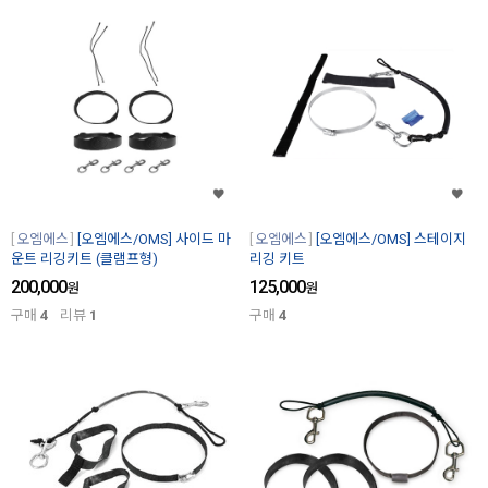
오엠에스
[오엠에스/OMS] 사이드 마
오엠에스
[오엠에스/OMS] 스테이지
운트 리깅키트 (클램프형)
리깅 키트
200,000
125,000
원
원
구매
4
리뷰
1
구매
4