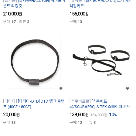
헬시온
[헬시온/HALCYON] 사이드마
헬시온
[헬시온/HALCYON] 스테이지
운트 리깅킷
리깅키트
210,000
155,000
원
원
구매
17
리뷰
3
구매
13
디티디
[디티디/DTD] DTD 탱크 클램
스쿠버프로
[스쿠버프
프 (40CF / 80CF)
로/SCUBAPRO] S-TEK 스테이지 키트
20,000
138,600
10
원
원
154,000
원
%
구매
13
구매
12
리뷰
3