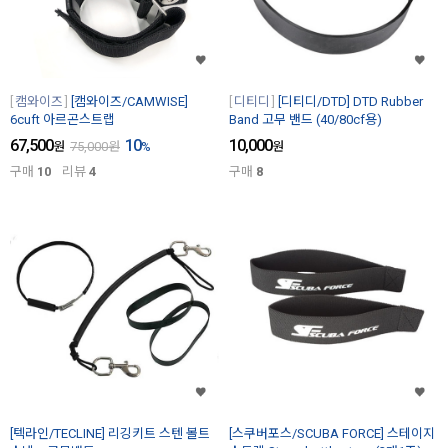
캠와이즈
[캠와이즈/CAMWISE]
디티디
[디티디/DTD] DTD Rubber
6cuft 아르곤스트랩
Band 고무 밴드 (40/80cf용)
67,500
10
10,000
원
75,000
원
%
원
구매
10
리뷰
4
구매
8
[텍라인/TECLINE] 리깅키트 스텐 볼트
[스쿠버포스/SCUBA FORCE] 스테이지