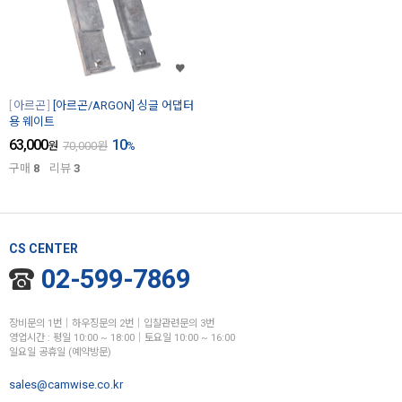
아르곤
[아르곤/ARGON] 싱글 어댑터
용 웨이트
63,000
10
원
70,000
원
%
구매
8
리뷰
3
CS CENTER
02-599-7869
장비문의 1번│하우징문의 2번│입찰관련문의 3번
영업시간 : 평일 10:00 ~ 18:00│토요일 10:00 ~ 16:00
일요일 공휴일 (예약방문)
sales@camwise.co.kr