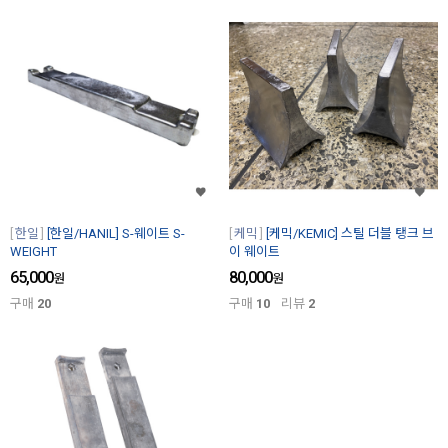
한일
[한일/HANIL] S-웨이트 S-
케믹
[케믹/KEMIC] 스틸 더블 탱크 브
WEIGHT
이 웨이트
65,000
80,000
원
원
구매
20
구매
10
리뷰
2