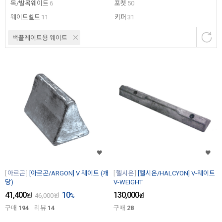
목/발목웨이트
6
포켓
50
웨이트벨트
11
키퍼
31
백플레이트용 웨이트
아르곤
[아르곤/ARGON] V 웨이트 (개
헬시온
[헬시온/HALCYON] V-웨이트
당)
V-WEIGHT
41,400
10
130,000
원
46,000
원
%
원
구매
194
리뷰
14
구매
28