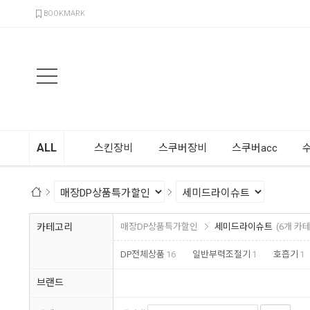
검색
BOOKMARK
ALL
스킨장비
스쿠버장비
스쿠버acc
카테고리
매장DP상품특가할인
세미드라이슈트
(6개 카
DP전체상품
16
일반부력조절기
1
호흡기
1
브랜드