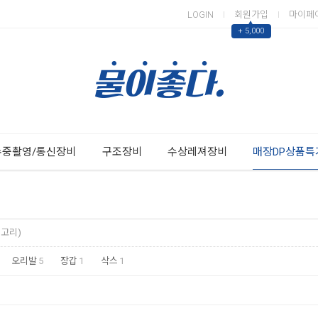
LOGIN
회원가입
마이페
▲
+ 5,000
Next
Previous
수중촬영/통신장비
구조장비
수상레져장비
매장DP상품특
테고리)
오리발
5
장갑
1
삭스
1