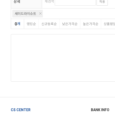
상세
재검색
적용
세미드라이슈트
0
개
랭킹순
신규등록순
낮은가격순
높은가격순
상품평
CS CENTER
BANK INFO