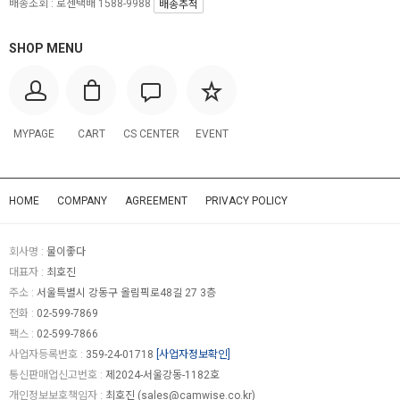
배송조회 : 로젠택배 1588-9988
배송추적
SHOP MENU
MYPAGE
CART
CS CENTER
EVENT
HOME
COMPANY
AGREEMENT
PRIVACY POLICY
회사명 :
물이좋다
대표자 :
최호진
주소 :
서울특별시 강동구 올림픽로48길 27 3층
전화 :
02-599-7869
팩스 :
02-599-7866
사업자등록번호 :
359-24-01718
[사업자정보확인]
통신판매업신고번호 :
제2024-서울강동-1182호
개인정보보호책임자 :
최호진 (
sales@camwise.co.kr
)