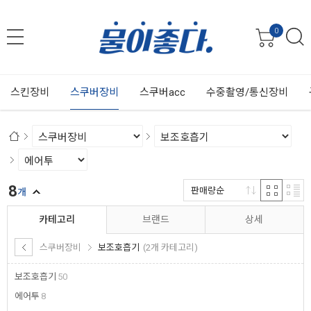
0
스킨장비
스쿠버장비
스쿠버acc
수중촬영/통신장비
8
판매량순
개
카테고리
브랜드
상세
스쿠버장비
보조호흡기
(2개 카테고리)
보조호흡기
50
에어투
8