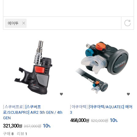
에어투
스쿠버프로
[스쿠버프
아쿠아텍
[아쿠아텍/AQUATEC] 에어
로/SCUBAPRO] AIR2 5th GEN / 4th
3
GEN
468,000
10
원
520,000
원
%
321,300
10
원
357,000
원
%
구매
8
리뷰
1