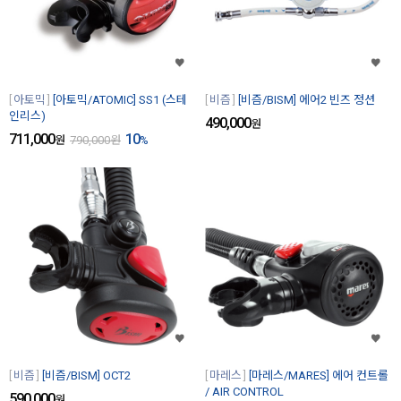
아토믹
[아토믹/ATOMIC] SS1 (스테
비즘
[비즘/BISM] 에어2 빈즈 정션
인리스)
490,000
원
711,000
10
원
790,000
원
%
비즘
[비즘/BISM] OCT2
마레스
[마레스/MARES] 에어 컨트롤
/ AIR CONTROL
590,000
원