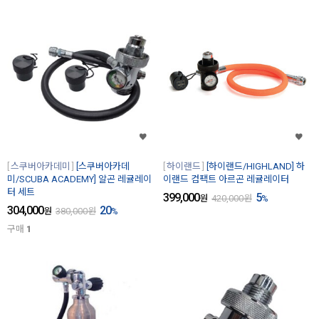
스쿠버아카데미
[스쿠버아카데
하이랜드
[하이랜드/HIGHLAND] 하
미/SCUBA ACADEMY] 알곤 레귤레이
이랜드 컴팩트 아르곤 레귤레이터
터 세트
399,000
5
원
420,000
원
%
304,000
20
원
380,000
원
%
구매
1