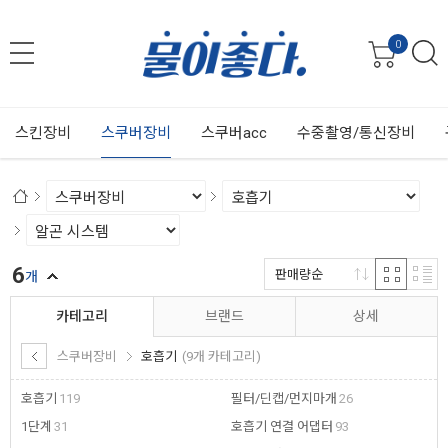
0
스킨장비
스쿠버장비
스쿠버acc
수중촬영/통신장비
6
판매량순
개
카테고리
브랜드
상세
스쿠버장비
호흡기
(9개 카테고리)
호흡기
119
필터/딘캡/먼지마개
26
1단계
31
호흡기 연결 어댑터
93