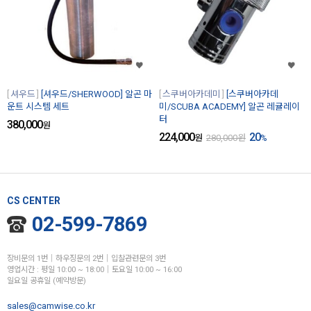
셔우드
[셔우드/SHERWOOD] 알곤 마
스쿠버아카데미
[스쿠버아카데
운트 시스템 세트
미/SCUBA ACADEMY] 알곤 레귤레이
터
380,000
원
224,000
20
원
280,000
원
%
CS CENTER
02-599-7869
장비문의 1번│하우징문의 2번│입찰관련문의 3번
영업시간 : 평일 10:00 ~ 18:00│토요일 10:00 ~ 16:00
일요일 공휴일 (예약방문)
sales@camwise.co.kr