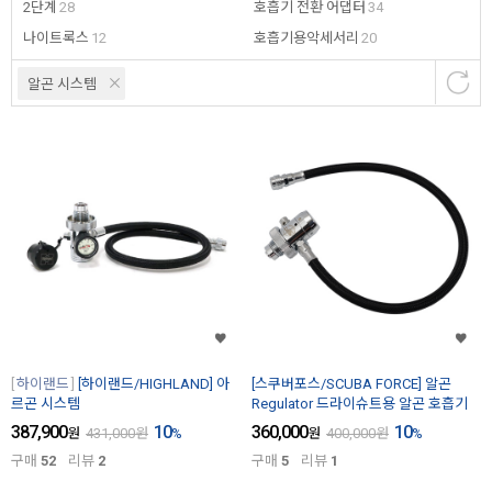
2단계
28
호흡기 전환 어댑터
34
나이트록스
12
호흡기용악세서리
20
알곤 시스템
하이랜드
[하이랜드/HIGHLAND] 아
[스쿠버포스/SCUBA FORCE] 알곤
르곤 시스템
Regulator 드라이슈트용 알곤 호흡기
387,900
10
360,000
10
원
431,000
원
%
원
400,000
원
%
구매
52
리뷰
2
구매
5
리뷰
1