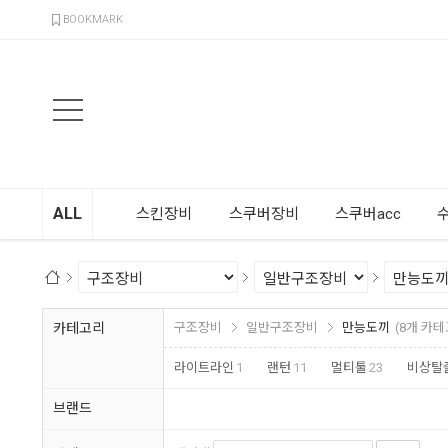
검색
BOOKMARK
ALL
스킨장비
스쿠버장비
스쿠버acc
카테고리
구조장비
일반구조장비
만능도끼
(8개 카테
라이트라인
1
랜턴
11
멀티툴
23
비상탈
브랜드