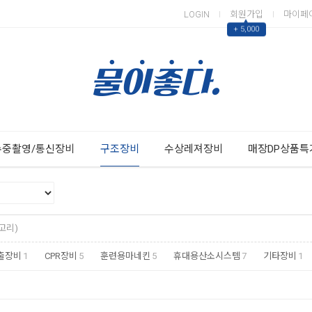
LOGIN
회원가입
마이페
▲
+ 5,000
Next
Previous
수중촬영/통신장비
구조장비
수상레져장비
매장DP상품특
고리)
출장비
1
CPR장비
5
훈련용마네킨
5
휴대용산소시스템
7
기타장비
1