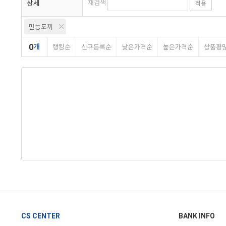
상세
재검색
적용
만능도끼
0
개
랭킹순
신규등록순
낮은가격순
높은가격순
상품평
CS CENTER
BANK INFO