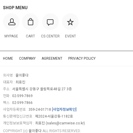
SHOP MENU
MYPAGE
CART
CS CENTER
EVENT
HOME
COMPANY
AGREEMENT
PRIVACY POLICY
회사명 :
물이좋다
대표자 :
최호진
주소 :
서울특별시 강동구 올림픽로48길 27 3층
전화 :
02-599-7869
팩스 :
02-599-7866
사업자등록번호 :
359-24-01718
[사업자정보확인]
통신판매업신고번호 :
제2024-서울강동-1182호
개인정보보호책임자 :
최호진 (
sales@camwise.co.kr
)
COPYRIGHT (c)
물이좋다
ALL RIGHTS RESERVED.