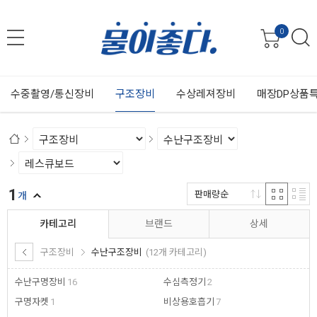
0
수중촬영/통신장비
구조장비
수상레져장비
매장DP상품
1
판매량순
개
카테고리
브랜드
상세
구조장비
수난구조장비
(12개 카테고리)
수난구명장비
16
수심측정기
2
구명자켓
1
비상용호흡기
7