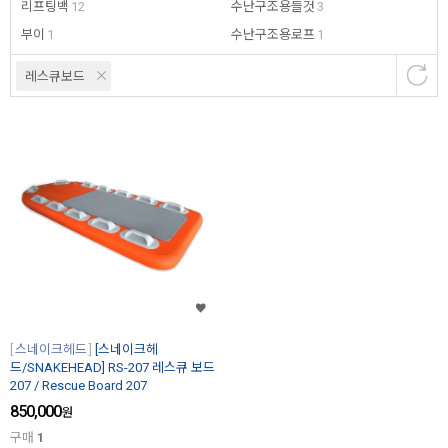
리프팅백
12
수난구조용들것
3
부이
1
수난구조용로프
1
레스큐보드
스네이크헤드
[스네이크헤
드/SNAKEHEAD] RS-207 레스큐 보드
207 / Rescue Board 207
850,000
원
구매
1