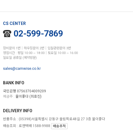
CS CENTER
02-599-7869
장비문의 1번│하우징문의 2번│입찰관련문의 3번
영업시간 : 평일 10:00 ~ 18:00│토요일 10:00 ~ 16:00
일요일 공휴일 (예약방문)
sales@camwise.co.kr
BANK INFO
국민은행 07563704009209
예금주 :
물이좋다 (최호진)
DELIVERY INFO
반품주소 :
(05398)서울특별시 강동구 올림픽로48길 27 3층 물이좋다
배송조회 : 로젠택배 1588-9988
배송추적