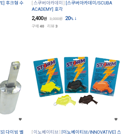
VE] 후크형 수
스쿠버아카데미
[스쿠버아카데미/SCUBA
ACADEMY] 호각
2,400
20
원
3,000
원
%
구매
40
리뷰
3
TS] 다이빙 벨
이노베이티브
[이노베이티브/INNOVATIVE] 스