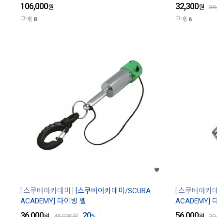
106,000
32,300
원
원
38
구매
8
구매
6
스쿠버아카데미
[스쿠버아카데미/SCUBA
스쿠버아카
ACADEMY] 다이빙 벨
ACADEMY]
36,000
20
56,000
원
45,000
원
%
원
70