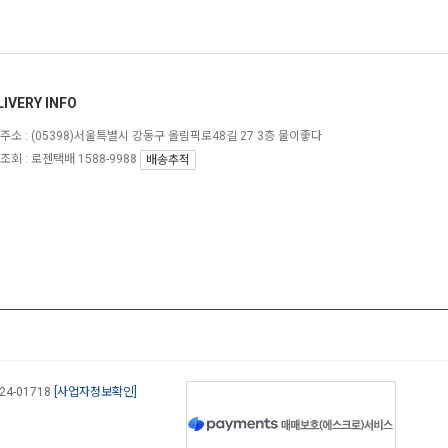
LIVERY INFO
주소 :
(05398)서울특별시 강동구 올림픽로48길 27 3층 물이좋다
조회 : 로젠택배 1588-9988
배송추적
-24-01718
[사업자정보확인]