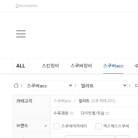
검색
BOOKMARK
ALL
스킨장비
스쿠버장비
스쿠버acc
카테고리
스쿠버acc
얼러트
(2개 카테고리)
수륙겸용
10
다이빙벨/휘슬
22
브랜드
스쿠버아카데미
엑스에스스쿠버
다이브타임
에스텍