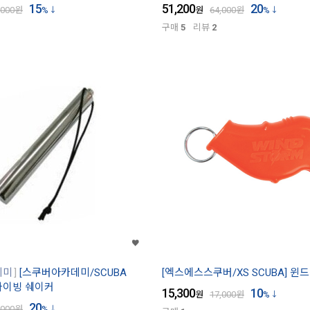
15
51,200
20
,000
원
%
원
64,000
원
%
구매
5
리뷰
2
데미
[스쿠버아카데미/SCUBA
[엑스에스스쿠버/XS SCUBA] 윈
 다이빙 쉐이커
15,300
10
원
17,000
원
%
20
,000
원
%