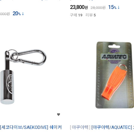
23,800
15
원
28,000
원
%
20
,000
원
%
구매
19
리뷰
5
[세코다이브/SAEKODIVE] 쉐이커
아쿠아텍
[아쿠아텍/AQUATEC