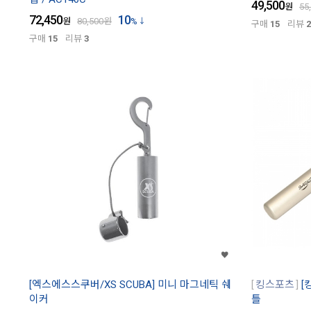
49,500
원
55
72,450
10
원
80,500
원
%
구매
15
리뷰
2
구매
15
리뷰
3
[엑스에스스쿠버/XS SCUBA] 미니 마그네틱 쉐
킹스포츠
[
이커
틀