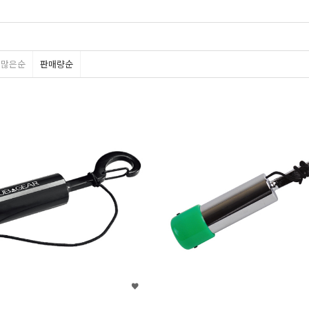
평많은순
판매량순