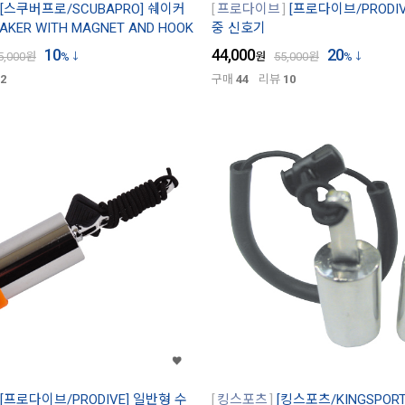
[스쿠버프로/SCUBAPRO] 쉐이커
프로다이브
[프로다이브/PRODI
AKER WITH MAGNET AND HOOK
중 신호기
10
44,000
20
5,000
원
%
원
55,000
원
%
2
구매
44
리뷰
10
[프로다이브/PRODIVE] 일반형 수
킹스포츠
[킹스포츠/KINGSPOR