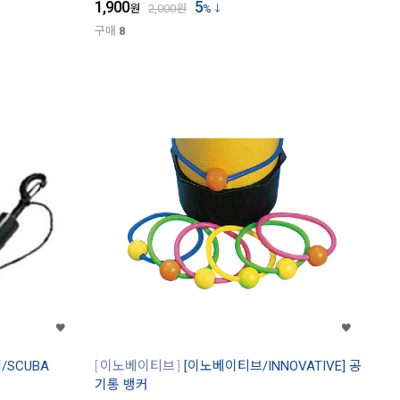
1,900
5
원
2,000
원
%
구매
8
SCUBA
이노베이티브
[이노베이티브/INNOVATIVE] 공
기통 뱅커