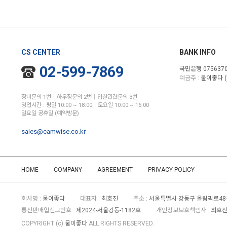
CS CENTER
BANK INFO
02-599-7869
국민은행 0756370
예금주 :
물이좋다 (
장비문의 1번│하우징문의 2번│입찰관련문의 3번
영업시간 : 평일 10:00 ~ 18:00│토요일 10:00 ~ 16:00
일요일 공휴일 (예약방문)
sales@camwise.co.kr
HOME
COMPANY
AGREEMENT
PRIVACY POLICY
회사명 :
물이좋다
대표자 :
최호진
주소 :
서울특별시 강동구 올림픽로48길
통신판매업신고번호 :
제2024-서울강동-1182호
개인정보보호책임자 :
최호진 
COPYRIGHT (c)
물이좋다
ALL RIGHTS RESERVED.