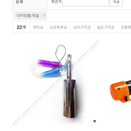
상세
재검색
적용
다이빙벨/휘슬
22
개
랭킹순
신규등록순
낮은가격순
높은가격순
상품