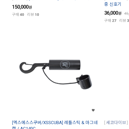
중 신호기
150,000
원
36,000
원
45
구매
40
리뷰
10
구매
27
리뷰
3
[엑스에스스쿠버/XSSCUBA] 레틀스틱 & 마그네
세코다이브
캡 / AC140C