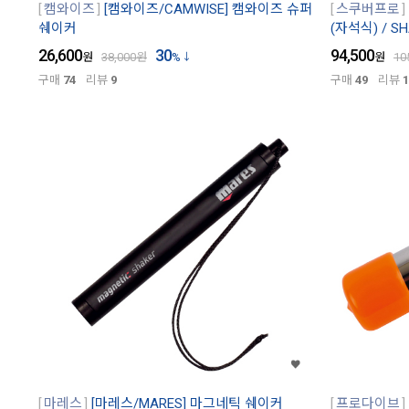
캠와이즈
[캠와이즈/CAMWISE] 캠와이즈 슈퍼
스쿠버프로
쉐이커
(자석식) / SH
26,600
30
94,500
원
38,000
원
%
원
10
구매
74
리뷰
9
구매
49
리뷰
1
마레스
[마레스/MARES] 마그네틱 쉐이커
프로다이브