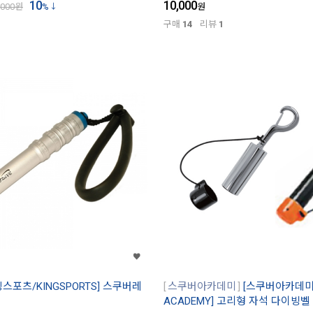
10
10,000
,000
원
%
원
구매
14
리뷰
1
킹스포츠/KINGSPORTS] 스쿠버레
스쿠버아카데미
[스쿠버아카데미/
ACADEMY] 고리형 자석 다이빙벨