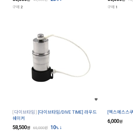
구매
2
구매
1
다이브타임
[다이브타임/DIVE TIME] 라우드
[엑스에스스쿠버
쉐이커
6,000
원
58,500
10
원
65,000
원
%