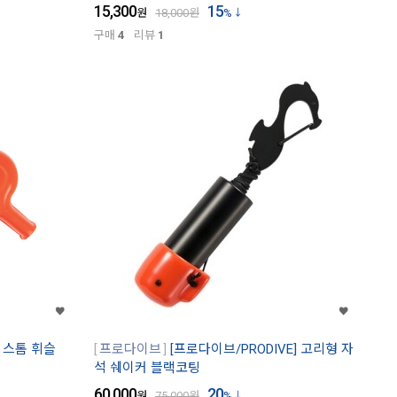
15,300
15
원
18,000
원
%
구매
4
리뷰
1
드 스톰 휘슬
프로다이브
[프로다이브/PRODIVE] 고리형 자
석 쉐이커 블랙코팅
60,000
20
원
75,000
원
%