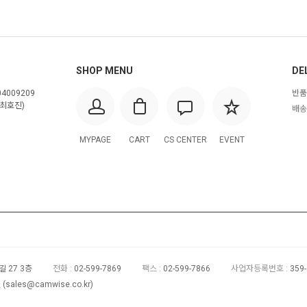
SHOP MENU
DE
4009209
반품
최호진)
배송
MYPAGE
CART
CS CENTER
EVENT
 27 3층
전화 :
02-599-7869
팩스 :
02-599-7866
사업자등록번호 :
359
(
sales@camwise.co.kr
)