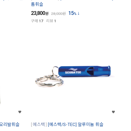
톰휘슬
23,800
15
원
28,000
원
%
구매
17
리뷰
1
] 오리발휘슬
에스텍
[에스텍/S-TEC] 알루미늄 휘슬