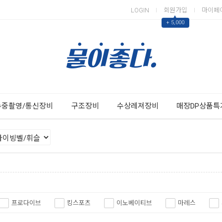
LOGIN
회원가입
마이페
▲
+ 5,000
Next
Previous
수중촬영/통신장비
구조장비
수상레져장비
매장DP상품특
프로다이브
킹스포츠
이노베이티브
마레스