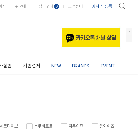
이지
주문내역
장바구니
고객센터
강사·샵 등록
0
가할인
개인결제
NEW
BRANDS
EVENT
세코다이브
스쿠버프로
아쿠아텍
캠와이즈