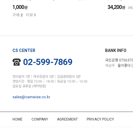
1,000
34,200
원
원
38
구매
2
리뷰
1
CS CENTER
BANK INFO
02-599-7869
국민은행 0756370
예금주 :
물이좋다 (
장비문의 1번│하우징문의 2번│입찰관련문의 3번
영업시간 : 평일 10:00 ~ 18:00│토요일 10:00 ~ 16:00
일요일 공휴일 (예약방문)
sales@camwise.co.kr
HOME
COMPANY
AGREEMENT
PRIVACY POLICY