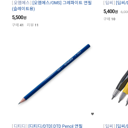
오엠에스
[오엠에스/OMS] 그레파이트 연필
딥씨
[딥씨/
(슬레이트용)
5,400
원
6,00
5,500
원
구매
10
구매
41
리뷰
11
디티디
[디티디/DTD] DTD Pencil 연필
딥씨
[딥씨/