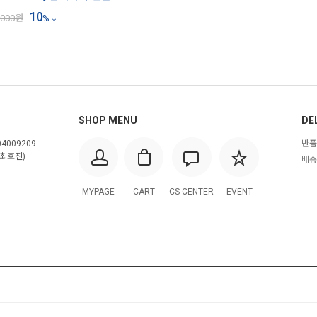
10
,000
원
%
SHOP MENU
DE
4009209
반품
최호진)
배송
MYPAGE
CART
CS CENTER
EVENT