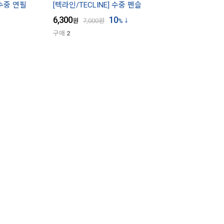
 수중 연필
[텍라인/TECLINE] 수중 펜슬
6,300
10
원
7,000
원
%
구매
2