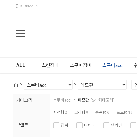
검색
BOOKMARK
ALL
스킨장비
스쿠버장비
스쿠버acc
카테고리
스쿠버acc
메모판
(5개 카테고리)
자석형
2
고리형
9
손목형
6
노트형
19
브랜드
딥씨
디티디
텍라인