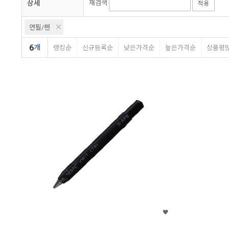
상세
재검색
적용
연필/펜
6
개
랭킹순
신규등록순
낮은가격순
높은가격순
상품평