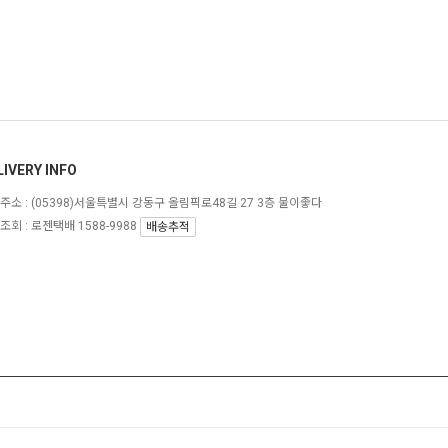
LIVERY INFO
주소 :
(05398)서울특별시 강동구 올림픽로48길 27 3층 물이좋다
조회 : 로젠택배 1588-9988
배송추적