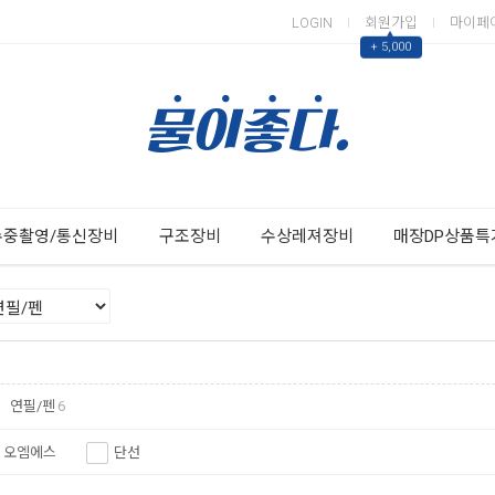
LOGIN
회원가입
마이페
▲
+ 5,000
Next
Previous
수중촬영/통신장비
구조장비
수상레져장비
매장DP상품특
연필/펜
6
오엠에스
단선