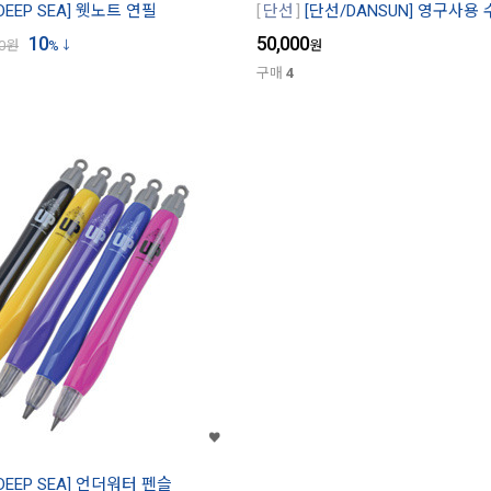
DEEP SEA] 웻노트 연필
단선
[단선/DANSUN] 영구사용
10
50,000
0
원
%
원
구매
4
DEEP SEA] 언더워터 펜슬