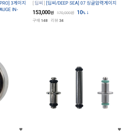
PRO] 3게이지
딥씨
[딥씨/DEEP SEA] 07 싱글압력게이지
AUGE IN-
153,000
10
원
170,000
원
%
구매
148
리뷰
34