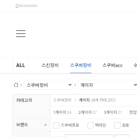
검색
BOOKMARK
ALL
스킨장비
스쿠버장비
스쿠버acc
카테고리
스쿠버장비
게이지
(8개 카테고리)
1게이지
24
2게이지
27
3게이지
21
잔압
브랜드
스쿠버프로
텍라인
순토
이노베이티브
프로다이브
스