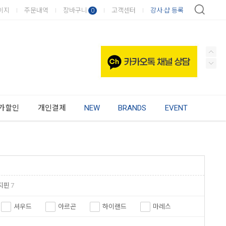
이지
주문내역
장바구니
고객센터
강사·샵 등록
0
가할인
개인결제
NEW
BRANDS
EVENT
지핀
7
셔우드
아르곤
하이랜드
마레스
부샤
투사
에코다이브
다이버텍