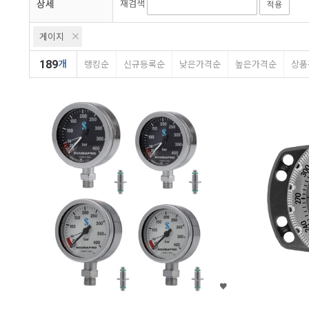
상세
재검색
적용
아펙스
오셔닉
에스텍
게이지
아쿠아렁
스쿠버랩
지글
189
개
랭킹순
신규등록순
낮은가격순
높은가격순
상품