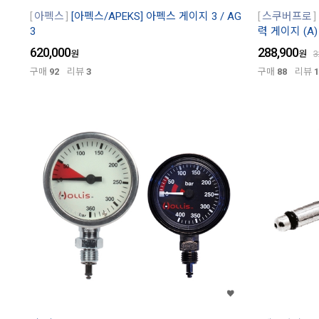
아펙스
[아펙스/APEKS] 아펙스 게이지 3 / AG
스쿠버프로
3
력 게이지 (A) 
620,000
288,900
원
원
3
구매
92
리뷰
3
구매
88
리뷰
1