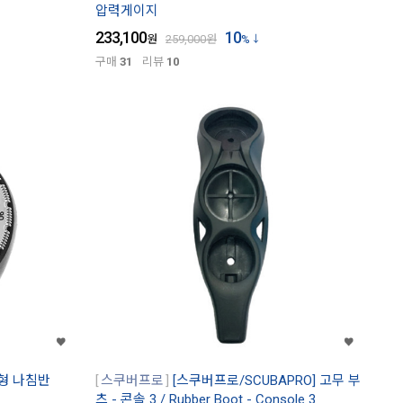
압력게이지
233,100
10
원
259,000
원
%
구매
31
리뷰
10
목형 나침반
스쿠버프로
[스쿠버프로/SCUBAPRO] 고무 부
츠 - 콘솔 3 / Rubber Boot - Console 3