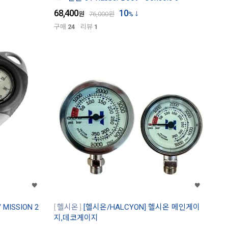
68,400
10
원
76,000
원
%
구매
24
리뷰
1
 MISSION 2
헬시온
[헬시온/HALCYON] 헬시온 메인게이
지,데코게이지