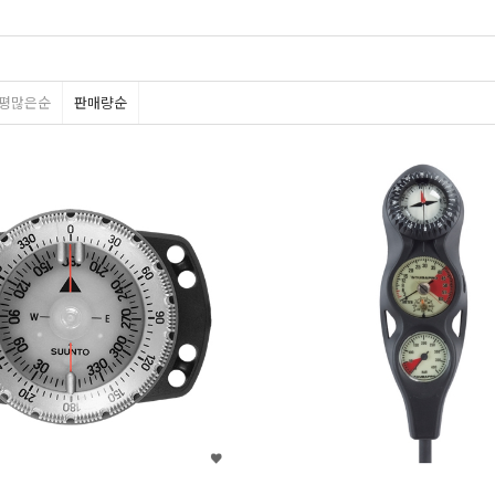
헬시온
세코다이브
스컬피쉬
아쿠아나
캠와
평많은순
판매량순