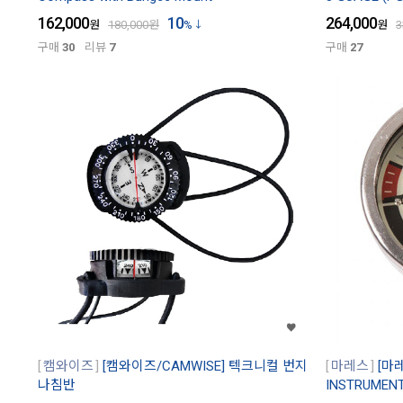
162,000
10
264,000
원
180,000
원
%
원
3
구매
30
리뷰
7
구매
27
캠와이즈
[캠와이즈/CAMWISE] 텍크니컬 번지
마레스
[마레
나침반
INSTRUMENT