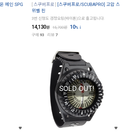
온 메인 SPG
스쿠버프로
[스쿠버프로/SCUBAPRO] 고압 스
위벨 핀
3번 신형도 검정오링(바이톤)으로 출고됩니다.
14,130
10
원
15,700
원
%
구매
93
리뷰
7
SOLD OUT!