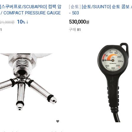
[스쿠버프로/SCUBAPRO] 컴팩 압
순토
[순토/SUUNTO] 순토 콤보 /
/ COMPACT PRESSURE GAUGE
- 503
10
530,000
21,000
원
%
원
1
구매
81