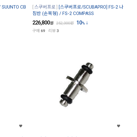
 SUUNTO CB
스쿠버프로
[스쿠버프로/SCUBAPRO] FS-2 나
침반 (손목형) / FS-2 COMPASS
226,800
10
원
252,000
원
%
구매
69
리뷰
3