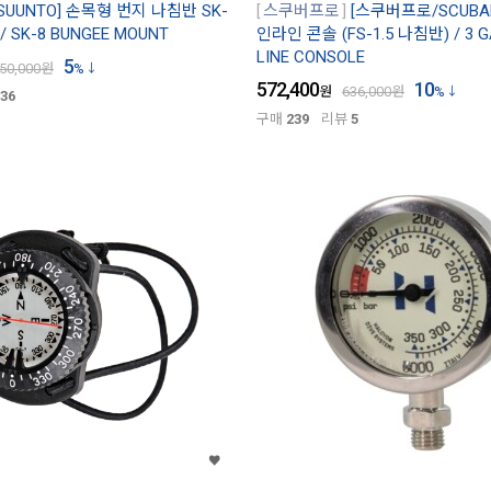
SUUNTO] 손목형 번지 나침반 SK-
스쿠버프로
[스쿠버프로/SCUBA
 SK-8 BUNGEE MOUNT
인라인 콘솔 (FS-1.5 나침반) / 3 G
LINE CONSOLE
5
50,000
원
%
572,400
10
원
636,000
원
%
36
구매
239
리뷰
5