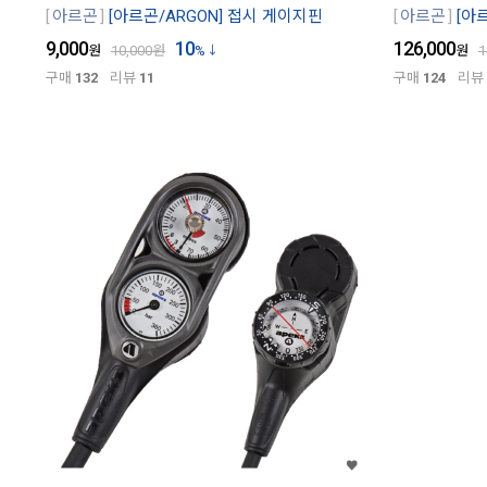
아르곤
[아르곤/ARGON] 접시 게이지핀
아르곤
[아
9,000
10
126,000
원
10,000
원
%
원
1
구매
132
리뷰
11
구매
124
리뷰