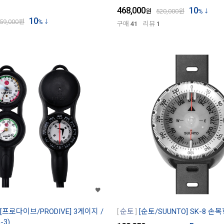
468,000
10
원
520,000
원
%
10
59,000
원
%
구매
41
리뷰
1
[프로다이브/PRODIVE] 3게이지 /
순토
[순토/SUUNTO] SK-8 손
-3)