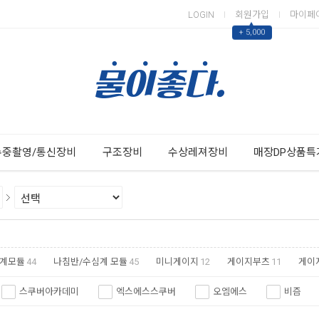
LOGIN
회원가입
마이페
▲
+ 5,000
Next
Previous
수중촬영/통신장비
구조장비
수상레져장비
매장DP상품특
계모듈
44
나침반/수심계 모듈
45
미니게이지
12
게이지부츠
11
게이
스쿠버아카데미
엑스에스스쿠버
오엠에스
비즘
쿠버포스
딥씨
트라이온
아쿠아텍
쎄악섭