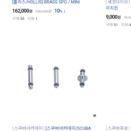
[홀리스/HOLLIS] BRASS SPG / MINI
세코다이브
이지핀
162,000
10
원
180,000
원
%
9,000
원
10,0
구매
56
리뷰
1
구매
51
리뷰
4
스쿠버아카데미
[스쿠버아카데미/SCUBA
스쿠버프로