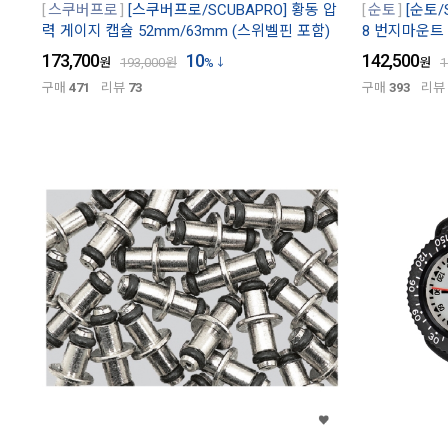
스쿠버프로
[스쿠버프로/SCUBAPRO] 황동 압
순토
[순토/
력 게이지 캡슐 52mm/63mm (스위벨핀 포함)
8 번지마운트 /
173,700
10
142,500
원
193,000
원
%
원
1
구매
471
리뷰
73
구매
393
리뷰