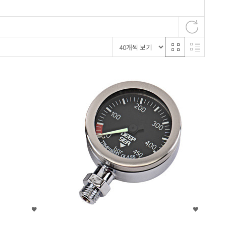
이즈
크레시섭
홀리스
워터프루프