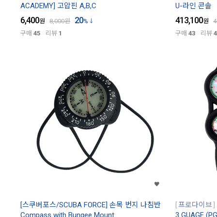
ACADEMY] 고압핀 A,B,C
U-라인 콘솔
6,400
20
413,100
원
8,000
원
%
원
4
구매
45
리뷰
1
구매
43
리뷰
4
[스쿠버포스/SCUBA FORCE] 손목 번지 나침반
프로다이브
Compass with Bungee Mount
3 GUAGE (PG