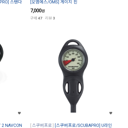
PRO] 스탠다
[오엠에스/OMS] 게이지 핀
7,000
원
구매
47
리뷰
3
 2 NAVCON
스쿠버프로
[스쿠버프로/SCUBAPRO] U라인