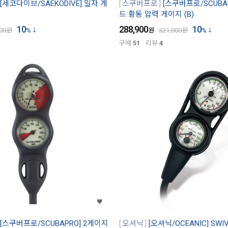
[세코다이브/SAEKODIVE] 일자 게
스쿠버프로
[스쿠버프로/SCUBA
드 황동 압력 게이지 (B)
10
288,900
10
00
원
%
원
321,000
원
%
구매
51
리뷰
4
[스쿠버프로/SCUBAPRO] 2게이지
오셔닉
[오셔닉/OCEANIC] SWIV