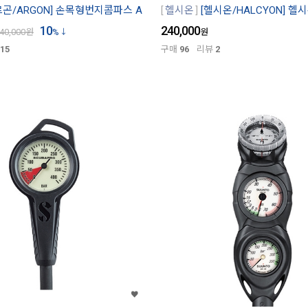
르곤/ARGON] 손목형번지콤파스 A
헬시온
[헬시온/HALCYON] 헬시
10
240,000
40,000
원
%
원
15
구매
96
리뷰
2