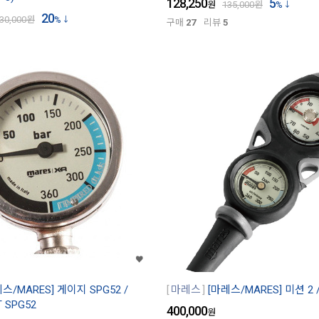
128,250
5
원
135,000
원
%
20
30,000
원
%
구매
27
리뷰
5
스/MARES] 게이지 SPG52 /
마레스
[마레스/MARES] 미션 2 /
 SPG52
400,000
원