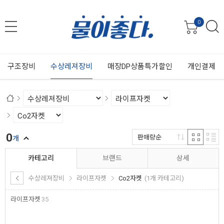
0
구조장비
수상레져장비
매장DP상품특가할인
개인결제
0
판매량순
개
카테고리
브랜드
상세
수상레져장비
라이프자켓
Co2자켓
(1개 카테고리)
라이프자켓
35