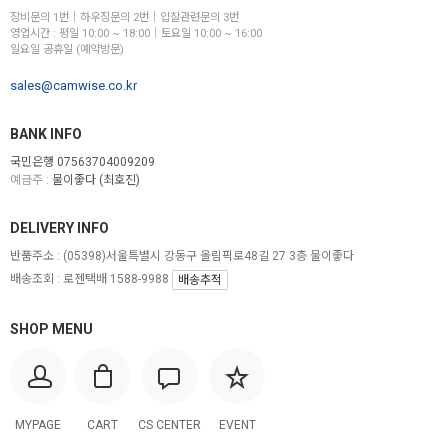
장비문의 1번│하우징문의 2번│입찰관련문의 3번
영업시간 : 평일 10:00 ~ 18:00│토요일 10:00 ~ 16:00
일요일 공휴일 (예약방문)
sales@camwise.co.kr
BANK INFO
국민은행 07563704009209
예금주 :
물이좋다 (최호진)
DELIVERY INFO
반품주소 :
(05398)서울특별시 강동구 올림픽로48길 27 3층 물이좋다
배송조회 : 로젠택배 1588-9988
배송추적
SHOP MENU
MYPAGE
CART
CS CENTER
EVENT