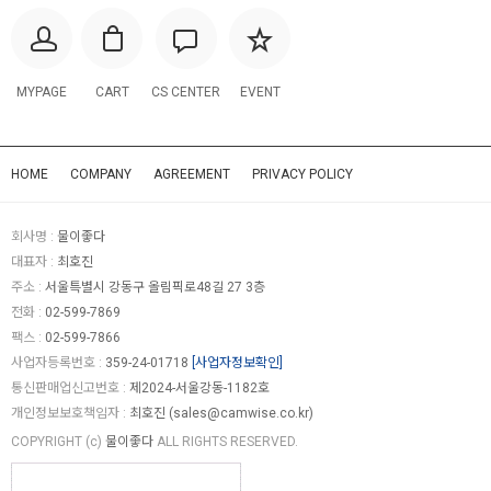
MYPAGE
CART
CS CENTER
EVENT
HOME
COMPANY
AGREEMENT
PRIVACY POLICY
회사명 :
물이좋다
대표자 :
최호진
주소 :
서울특별시 강동구 올림픽로48길 27 3층
전화 :
02-599-7869
팩스 :
02-599-7866
사업자등록번호 :
359-24-01718
[사업자정보확인]
통신판매업신고번호 :
제2024-서울강동-1182호
개인정보보호책임자 :
최호진 (
sales@camwise.co.kr
)
COPYRIGHT (c)
물이좋다
ALL RIGHTS RESERVED.