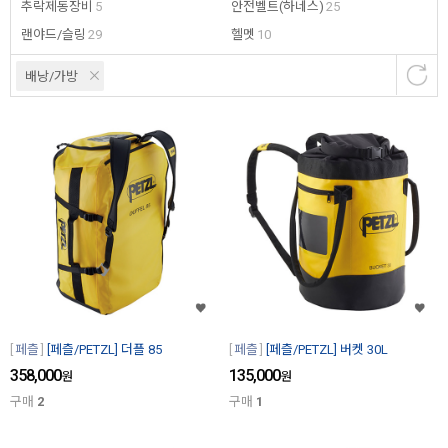
추락제동장비
5
안전벨트(하네스)
25
랜야드/슬링
29
헬멧
10
배낭/가방
페츨
[페츨/PETZL] 더플 85
페츨
[페츨/PETZL] 버켓 30L
358,000
135,000
원
원
구매
2
구매
1