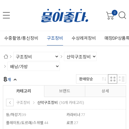
0
수중촬영/통신장비
구조장비
수상레져장비
매장DP상품
8
판매량순
개
카테고리
브랜드
상세
구조장비
산악구조장비
(10개 카테고리)
등/하강기
39
카라비너
77
플레이트/도르래/스위벨
44
로프
27