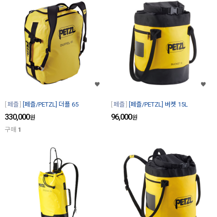
페츨
[페츨/PETZL] 더플 65
페츨
[페츨/PETZL] 버켓 15L
330,000
96,000
원
원
구매
1