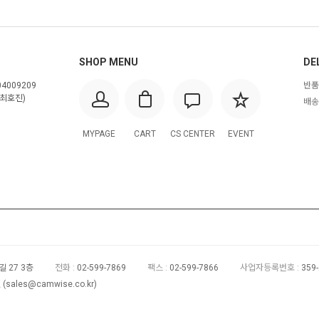
SHOP MENU
DE
4009209
반품
최호진)
배송
MYPAGE
CART
CS CENTER
EVENT
 27 3층
전화 :
02-599-7869
팩스 :
02-599-7866
사업자등록번호 :
359
(
sales@camwise.co.kr
)