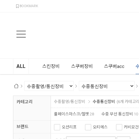
검색
BOOKMARK
ALL
스킨장비
스쿠버장비
스쿠버acc
카테고리
수중촬영/통신장비
수중통신장비
(6개 카테고리
풀페이스마스크/헬멧
28
수중 무선 통신장비
10
브랜드
오션리프
오티에스
커비모건