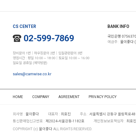
CS CENTER
BANK INFO
02-599-7869
국민은행 0756370
예금주 :
물이좋다 (
장비문의 1번│하우징문의 2번│입찰관련문의 3번
영업시간 : 평일 10:00 ~ 18:00│토요일 10:00 ~ 16:00
일요일 공휴일 (예약방문)
sales@camwise.co.kr
HOME
COMPANY
AGREEMENT
PRIVACY POLICY
회사명 :
물이좋다
대표자 :
최호진
주소 :
서울특별시 강동구 올림픽로48길
통신판매업신고번호 :
제2024-서울강동-1182호
개인정보보호책임자 :
최호진 
COPYRIGHT (c)
물이좋다
ALL RIGHTS RESERVED.