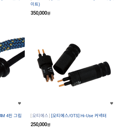
이트)
350,000
원
4M 4핀 그립
오티에스
[오티에스/OTS] Hi-Use 커넥터
250,000
원