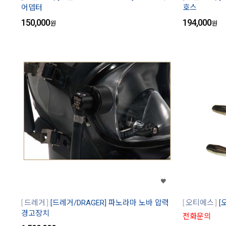
어뎁터
호스
150,000
194,000
원
원
드레거
[드레거/DRAGER] 파노라마 노바 압력
오티에스
[
경고장치
전화문의