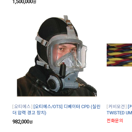
1,500,000
원
오티에스
[오티에스/OTS] 디베이터 CPD (실린
커비모건
[
더 압력 경고 장치)
TWISTED UM
전화문의
982,000
원