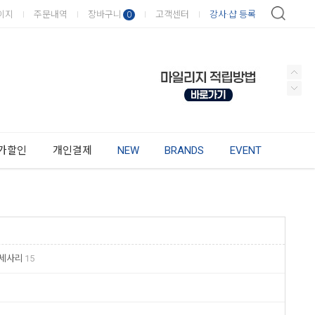
이지
주문내역
장바구니
고객센터
강사·샵 등록
0
가할인
개인결제
NEW
BRANDS
EVENT
세사리
15