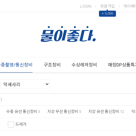
LOGIN
회원가입
마이페
▲
+ 5,000
Next
Previous
수중촬영/통신장비
구조장비
수상레져장비
매장DP상품특
)
수중 유선 통신장비
3
지상 무선 통신장비
5
지상 유선 통신장비
12
악
드레거