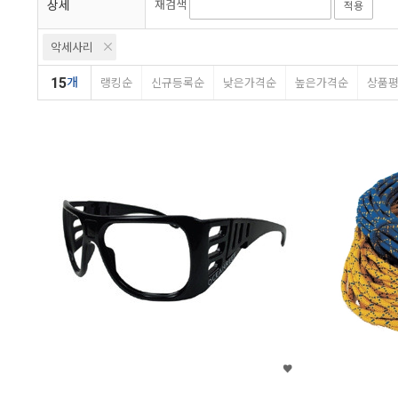
상세
재검색
적용
악세사리
15
개
랭킹순
신규등록순
낮은가격순
높은가격순
상품