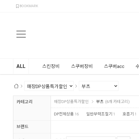
검색
BOOKMARK
ALL
스킨장비
스쿠버장비
스쿠버acc
카테고리
매장DP상품특가할인
부츠
(6개 카테고리)
DP전체상품
16
일반부력조절기
1
호흡기
1
브랜드