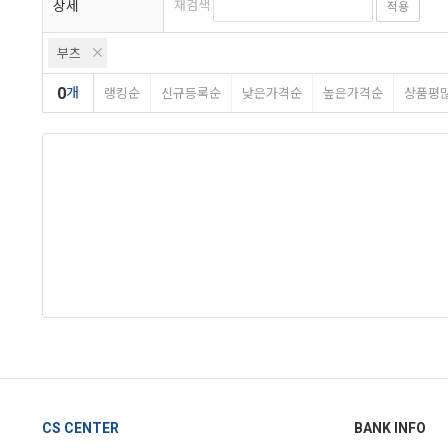
상세
재검색
적용
부츠
0
개
랭킹순
신규등록순
낮은가격순
높은가격순
상품평
CS CENTER
BANK INFO