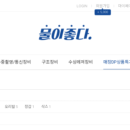
LOGIN
회원가입
마이페
▲
+ 5,000
Next
Previous
수중촬영/통신장비
구조장비
수상레져장비
매장DP상품특
오리발
5
장갑
1
삭스
1