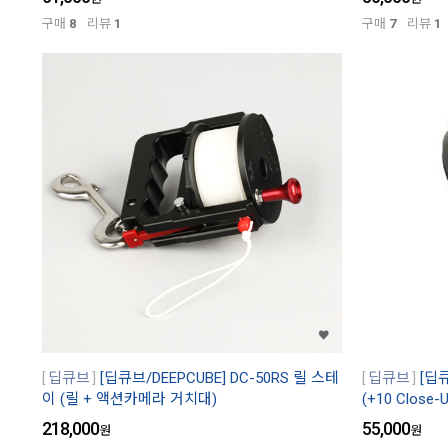
구매
8
리뷰
1
구매
7
리뷰
1
딥큐브
[딥큐브/DEEPCUBE] DC-50RS 릴 스테
딥큐브
[딥큐
이 (릴 + 액션카메라 거치대)
(+10 Close-U
218,000
55,000
원
원