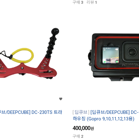
구매
3
리뷰
1
브/DEEPCUBE] DC-230TS 트라
딥큐브
[딥큐브/DEEPCUBE] DC-
하우징 (Gopro 9,10,11,12,13용)
400,000
원
구매
2