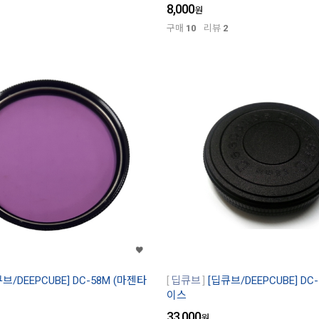
8,000
원
구매
10
리뷰
2
브/DEEPCUBE] DC-58M (마젠타
딥큐브
[딥큐브/DEEPCUBE] DC
이스
33,000
원