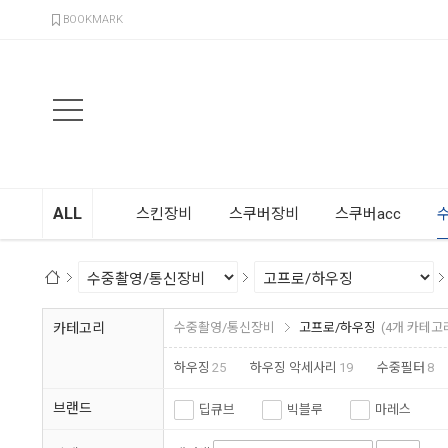
검색
BOOKMARK
ALL
스킨장비
스쿠버장비
스쿠버acc
카테고리
수중촬영/통신장비
고프로/하우징
(4개 카테고
하우징
25
하우징 악세사리
19
수중필터
8
브랜드
딥큐브
빅블루
마레스