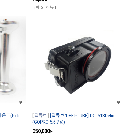
구매
5
리뷰
1
마운트(Pole
딥큐브
[딥큐브/DEEPCUBE] DC-513Delin
(GOPRO 5,6,7용)
350,000
원