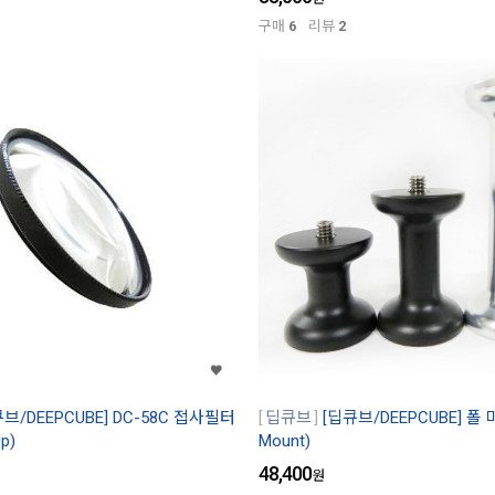
구매
6
리뷰
2
브/DEEPCUBE] DC-58C 접사필터
딥큐브
[딥큐브/DEEPCUBE] 폴 
p)
Mount)
48,400
원