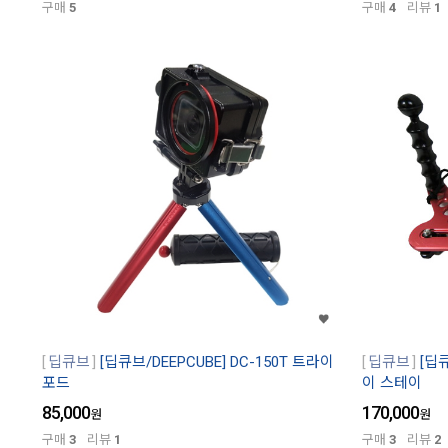
구매
5
구매
4
리뷰
1
딥큐브
[딥큐브/DEEPCUBE] DC-150T 트라이
딥큐브
[딥큐
포드
이 스테이
85,000
170,000
원
원
구매
3
리뷰
1
구매
3
리뷰
2