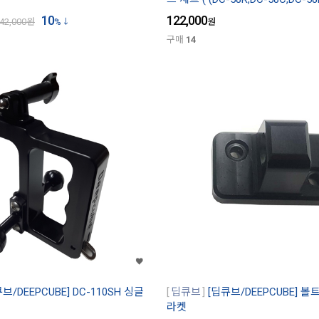
10
122,000
42,000
원
%
원
구매
14
브/DEEPCUBE] DC-110SH 싱글
딥큐브
[딥큐브/DEEPCUBE] 
라켓