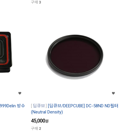
구매
3
999Delin 방수
딥큐브
[딥큐브/DEEPCUBE] DC-58ND ND필터
(Neutral Density)
45,000
원
구매
2