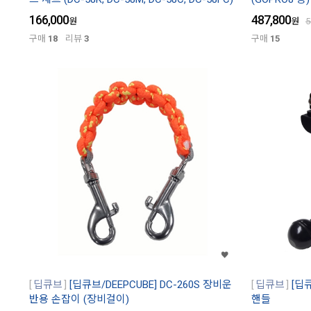
166,000
487,800
원
원
5
구매
18
리뷰
3
구매
15
딥큐브
[딥큐브/DEEPCUBE] DC-260S 장비운
딥큐브
[딥큐
반용 손잡이 (장비걸이)
핸들