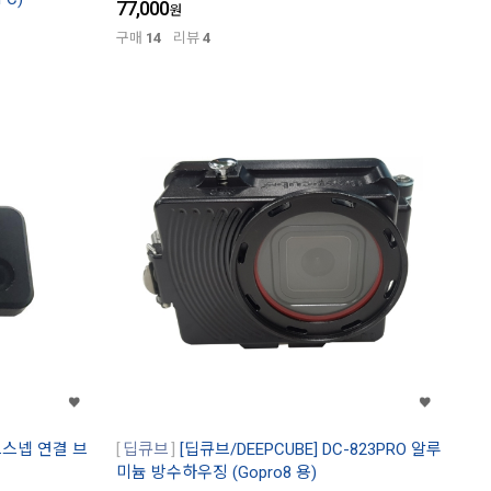
77,000
원
구매
14
리뷰
4
볼트스넵 연결 브
딥큐브
[딥큐브/DEEPCUBE] DC-823PRO 알루
미늄 방수하우징 (Gopro8 용)