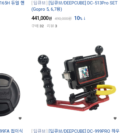
-165H 듀얼 핸
딥큐브
[딥큐브/DEEPCUBE] DC-513Pro SET
(Gopro 5, 6,7용)
441,000
10
원
490,000
원
%
구매
32
리뷰
3
-99FA 접이식
딥큐브
[딥큐브/DEEPCUBE] DC-999PRO 하우