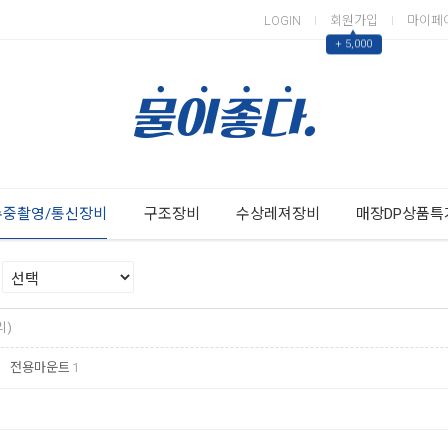
LOGIN
회원가입
마이페
▲
+ 5,000
Next
Previous
수중촬영/통신장비
구조장비
수상레져장비
매장DP상품특
리)
전용마운트
1