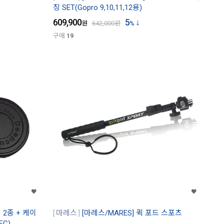
징 SET(Gopro 9,10,11,12용)
609,900
5
원
642,000
원
%
구매
19
 2종 + 케이
마레스
[마레스/MARES] 퀵 포드 스포츠
FC)