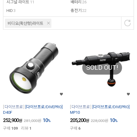
시그널 라이트
11
배터리
26
HID
3
충전기
22
비디오(확산형)라이트
SOLD OUT!
다이브프로
[다이브프로/DIVEPRO]
다이브프로
[다이브프로/DIVEPRO]
D40F
MP10
252,900
10
205,200
10
원
281,000
원
%
원
228,000
원
%
구매
109
리뷰
1
구매
6