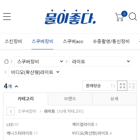
0
스킨장비
스쿠버장비
스쿠버acc
수중촬영/통신장비
4
판매량순
개
카테고리
브랜드
상세
스쿠버장비
라이트
(10개 카테고리)
LED
97
케미컬라이트
3
캐니스터라이트
11
비디오(확산형)라이트
4