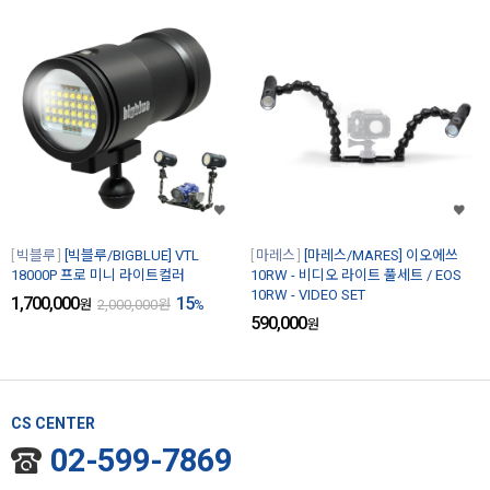
빅블루
[빅블루/BIGBLUE] VTL
마레스
[마레스/MARES] 이오에쓰
18000P 프로 미니 라이트컬러
10RW - 비디오 라이트 풀세트 / EOS
10RW - VIDEO SET
1,700,000
15
원
2,000,000
원
%
590,000
원
CS CENTER
02-599-7869