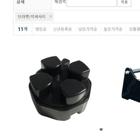
상세
재검색
적용
브라켓/악세사리
11
개
랭킹순
신규등록순
낮은가격순
높은가격순
상품