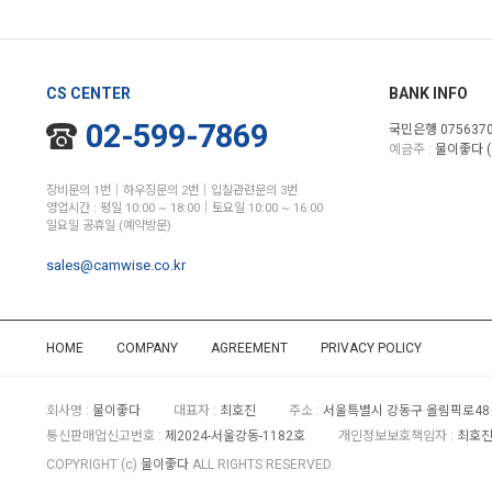
CS CENTER
BANK INFO
02-599-7869
국민은행 0756370
예금주 :
물이좋다 (
장비문의 1번│하우징문의 2번│입찰관련문의 3번
영업시간 : 평일 10:00 ~ 18:00│토요일 10:00 ~ 16:00
일요일 공휴일 (예약방문)
sales@camwise.co.kr
HOME
COMPANY
AGREEMENT
PRIVACY POLICY
회사명 :
물이좋다
대표자 :
최호진
주소 :
서울특별시 강동구 올림픽로48길
통신판매업신고번호 :
제2024-서울강동-1182호
개인정보보호책임자 :
최호진 
COPYRIGHT (c)
물이좋다
ALL RIGHTS RESERVED.