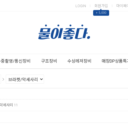
LOGIN
회원가입
마이페
▲
+ 5,000
Next
Previous
수중촬영/통신장비
구조장비
수상레져장비
매장DP상품특
/악세사리
11