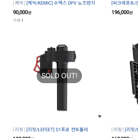
케믹
[케믹/KEMIC] 수엑스 DPV 노즈렌치
[씨크레프트/S
90,000
196,000
원
원
구매
1
SOLD OUT!
리핏
[리핏/LEFEET] S1프로 컨트롤러
리핏
[리핏/