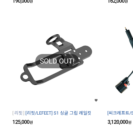
190,000
162,000
원
원
SOLD OUT!
리핏
[리핏/LEFEET] S1 싱글 그립 레일킷
[씨크레프트/S
125,000
3,120,000
원
원