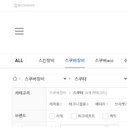
검색
BOOKMARK
ALL
스킨장비
스쿠버장비
스쿠버acc
카테고리
스쿠버장비
스쿠터
(4개 카테고리)
레져용
2
테크니컬용
8
배터리
1
브라켓
브랜드
리핏
씨크레프트
케믹