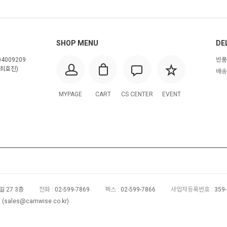
SHOP MENU
DE
4009209
반품
최호진)
배송
MYPAGE
CART
CS CENTER
EVENT
 27 3층
전화 :
02-599-7869
팩스 :
02-599-7866
사업자등록번호 :
359
(
sales@camwise.co.kr
)