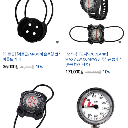
아르곤
[아르곤/ARGON] 손목형 번지
오셔닉
[오셔닉/OCEANIC]
마운트 커버
MAXVIEW COMPASS 맥스뷰 콤파스
(손목형/번지형)
36,000
10
원
40,000
원
%
171,000
10
원
190,000
원
%