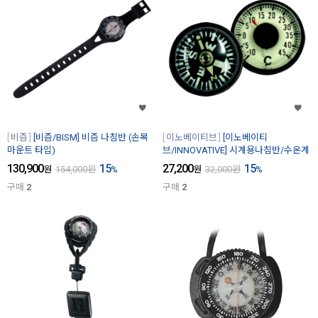
비즘
[비즘/BISM] 비즘 나침반 (손목
이노베이티브
[이노베이티
마운트 타입)
브/INNOVATIVE] 시계용나침반/수온계
130,900
15
27,200
15
원
154,000
원
%
원
32,000
원
%
구매
2
구매
2