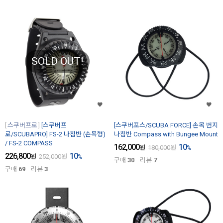
SOLD OUT!
스쿠버프로
[스쿠버프
[스쿠버포스/SCUBA FORCE] 손목 번지
로/SCUBAPRO] FS-2 나침반 (손목형)
나침반 Compass with Bungee Mount
/ FS-2 COMPASS
162,000
10
원
180,000
원
%
226,800
10
원
252,000
원
%
구매
30
리뷰
7
구매
69
리뷰
3