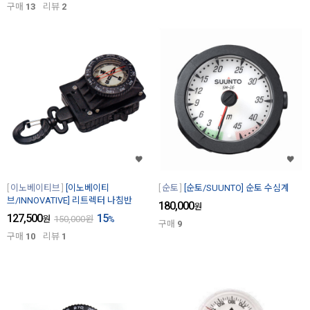
구매
13
리뷰
2
이노베이티브
[이노베이티
순토
[순토/SUUNTO] 순토 수심계
브/INNOVATIVE] 리트렉터 나침반
180,000
원
127,500
15
원
150,000
원
%
구매
9
구매
10
리뷰
1