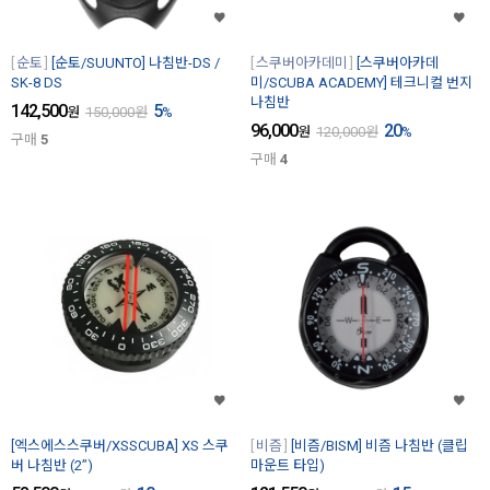
순토
[순토/SUUNTO] 나침반-DS /
스쿠버아카데미
[스쿠버아카데
SK-8 DS
미/SCUBA ACADEMY] 테크니컬 번지
나침반
142,500
5
원
150,000
원
%
96,000
20
원
120,000
원
%
구매
5
구매
4
[엑스에스스쿠버/XSSCUBA] XS 스쿠
비즘
[비즘/BISM] 비즘 나침반 (클립
버 나침반 (2”)
마운트 타입)