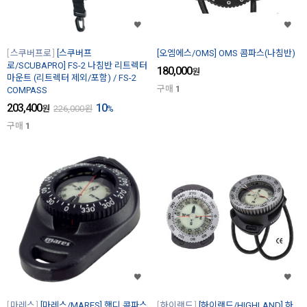
스쿠버프로
[스쿠버프
[오엠에스/OMS] OMS 콤파스(나침반)
로/SCUBAPRO] FS-2 나침반 리트렉터
180,000
원
마운트 (리트렉터 제외/포함) / FS-2
구매
1
COMPASS
203,400
10
원
226,000
원
%
구매
1
마레스
[마레스/MARES] 핸디 콤파스
하이랜드
[하이랜드/HIGHLAND] 하