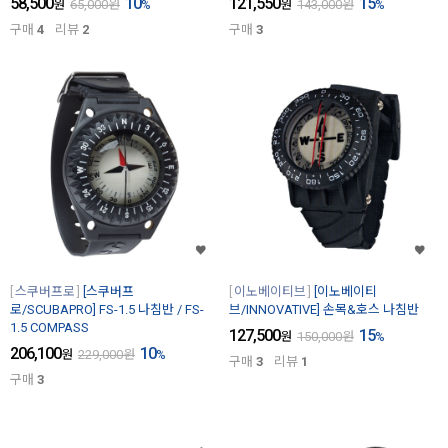
58,500
10
121,550
15
원
65,000
원
%
원
143,000
원
%
구매
4
리뷰
2
구매
3
스쿠버프로
[스쿠버프
이노베이티브
[이노베이티
로/SCUBAPRO] FS-1.5 나침반 / FS-
브/INNOVATIVE] 손목&호스 나침반
1.5 COMPASS
127,500
15
원
150,000
원
%
206,100
10
원
229,000
원
%
구매
3
리뷰
1
구매
3