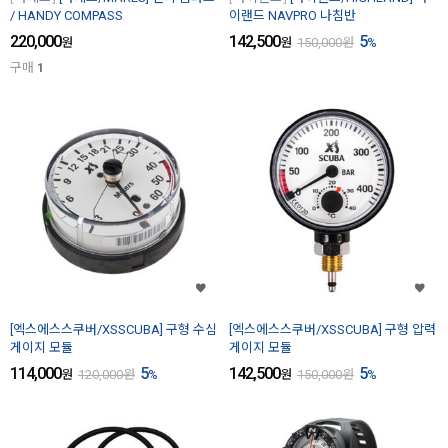
/ HANDY COMPASS
이랜드 NAVPRO 나침반
220,000
142,500
5
원
원
150,000
원
%
구매
1
[엑스에스스쿠버/XSSCUBA] 구형 수심
[엑스에스스쿠버/XSSCUBA] 구형 압력
게이지 모듈
게이지 모듈
114,000
5
142,500
5
원
120,000
원
%
원
150,000
원
%