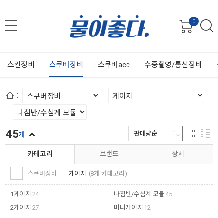
0
스킨장비
스쿠버장비
스쿠버acc
수중촬영/통신장비
45
판매량순
개
카테고리
브랜드
상세
스쿠버장비
게이지
(8개 카테고리)
1게이지
24
나침반/수심계 모듈
45
2게이지
27
미니게이지
12