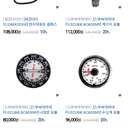
세코다이브
[세코다이
스쿠버아카데미
[스쿠버아카데
브/SAEKODIVE] 번지마운트 콤파스
미/SCUBA ACADEMY] 게이지 모듈
108,000
10
112,000
20
원
120,000
원
%
원
140,000
원
%
스쿠버아카데미
[스쿠버아카데
스쿠버아카데미
[스쿠버아카데
미/SCUBA ACADEMY] 나침반 모듈
미/SCUBA ACADEMY] 수심계 모듈
80,000
20
96,000
20
원
100,000
원
%
원
120,000
원
%