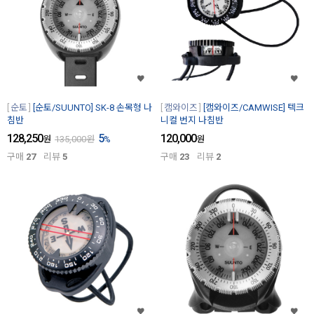
순토
[순토/SUUNTO] SK-8 손목형 나
캠와이즈
[캠와이즈/CAMWISE] 텍크
침반
니컬 번지 나침반
128,250
5
120,000
원
135,000
원
%
원
구매
27
리뷰
5
구매
23
리뷰
2