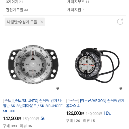
3게이지
21
게이지부츠
11
잔압계모듈
44
게이지핀
7
나침반/수심계 모듈
순토
[순토/SUUNTO] 손목형 번지 나
아르곤
[아르곤/ARGON] 손목형번지
침반 SK-8 번지마운트 / SK-8 BUNGEE
콤파스 A
MOUNT
126,000
10
원
140,000
원
%
142,500
5
원
150,000
원
%
구매
124
리뷰
15
구매
393
리뷰
36