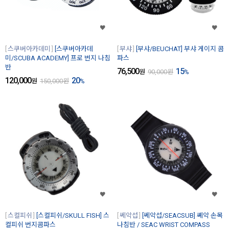
스쿠버아카데미
[스쿠버아카데
부샤
[부샤/BEUCHAT] 부샤 게이지 콤
미/SCUBA ACADEMY] 프로 번지 나침
파스
반
76,500
15
원
90,000
원
%
120,000
20
원
150,000
원
%
스컬피쉬
[스컬피쉬/SKULL FISH] 스
쎄악섭
[쎄악섭/SEACSUB] 쎼악 손목
컬피쉬 번지콤파스
나침반 / SEAC WRIST COMPASS