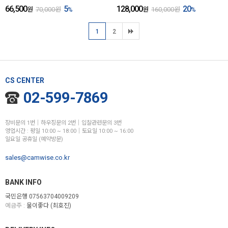
66,500
5
128,000
20
원
70,000
원
%
원
160,000
원
%
1
2
CS CENTER
02-599-7869
장비문의 1번│하우징문의 2번│입찰관련문의 3번
영업시간 : 평일 10:00 ~ 18:00│토요일 10:00 ~ 16:00
일요일 공휴일 (예약방문)
sales@camwise.co.kr
BANK INFO
국민은행 07563704009209
예금주 :
물이좋다 (최호진)