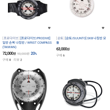
프로다이브
[프로다이브/PRODIVE]
순토
[순토/SUUNTO] SK8 나침반 모
일반 손목 나침반 / WRIST COMPASS
듈
(TAIWAN)
63,000
원
72,000
20
원
90,000
원
%
구매
6
구매
8
리뷰
2