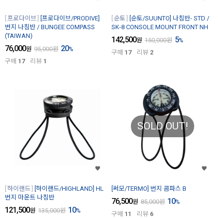
프로다이브
[프로다이브/PRODIVE]
순토
[순토/SUUNTO] 나침반- STD /
번지 나침반 / BUNGEE COMPASS
SK-8 CONSOLE MOUNT FRONT NH
(TAIWAN)
142,500
5
원
150,000
원
%
76,000
20
원
95,000
원
%
구매
17
리뷰
2
구매
17
리뷰
1
SOLD OUT!
하이랜드
[하이랜드/HIGHLAND] HL
[써모/TERMO] 번지 콤파스 B
번지 마운트 나침반
76,500
10
원
85,000
원
%
121,500
10
원
135,000
원
%
구매
11
리뷰
6