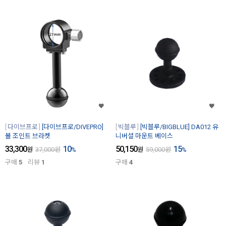
다이브프로
[다이브프로/DIVEPRO]
빅블루
[빅블루/BIGBLUE] DA012 유
볼 조인트 브라켓
니버셜 마운트 베이스
33,300
10
50,150
15
원
37,000
원
%
원
59,000
원
%
구매
5
리뷰
1
구매
4