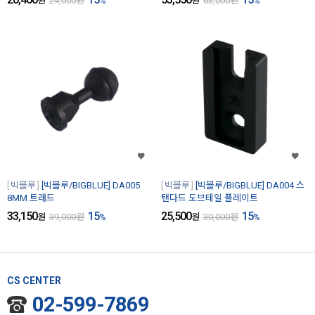
원
24,000
원
%
원
63,000
원
%
빅블루
[빅블루/BIGBLUE] DA005
빅블루
[빅블루/BIGBLUE] DA004 스
8MM 트래드
탠다드 도브테일 플레이트
33,150
15
25,500
15
원
39,000
원
%
원
30,000
원
%
CS CENTER
02-599-7869