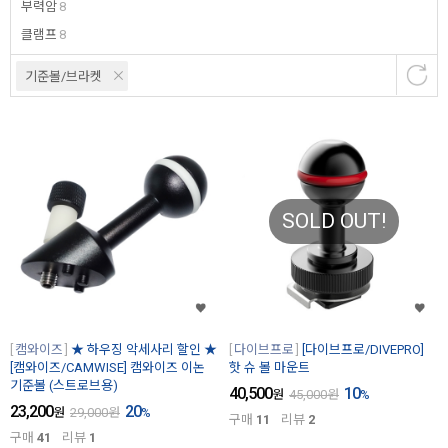
부력암
8
클램프
8
기준볼/브라켓
SOLD OUT!
캠와이즈
★ 하우징 악세사리 할인 ★
다이브프로
[다이브프로/DIVEPRO]
[캠와이즈/CAMWISE] 캠와이즈 이논
핫 슈 볼 마운트
기준볼 (스트로브용)
40,500
10
원
45,000
원
%
23,200
20
원
29,000
원
%
구매
11
리뷰
2
구매
41
리뷰
1