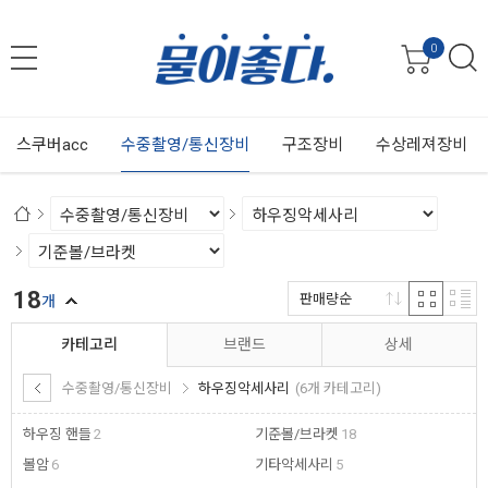
0
스쿠버acc
수중촬영/통신장비
구조장비
수상레져장비
18
판매량순
개
카테고리
브랜드
상세
수중촬영/통신장비
하우징악세사리
(6개 카테고리)
하우징 핸들
2
기준볼/브라켓
18
볼암
6
기타악세사리
5