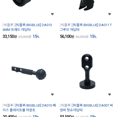
빅블루
[빅블루/BIGBLUE] DA013
빅블루
[빅블루/BIGBLUE] DA011 T
6MM 트래드 아답터
그루브 아답터
33,150
15
56,100
15
원
39,000
원
%
원
66,000
원
%
빅블루
[빅블루/BIGBLUE] DA010 베
빅블루
[빅블루/BIGBLUE] DA007 씨
이스 플레이트볼 마운트
앤씨 핫슈아답터
20,400
15
53,550
15