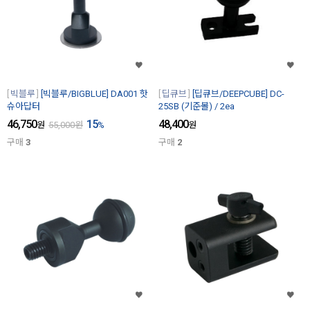
빅블루
[빅블루/BIGBLUE] DA001 핫
딥큐브
[딥큐브/DEEPCUBE] DC-
슈아답터
25SB (기준볼) / 2ea
46,750
15
48,400
원
55,000
원
%
원
구매
3
구매
2