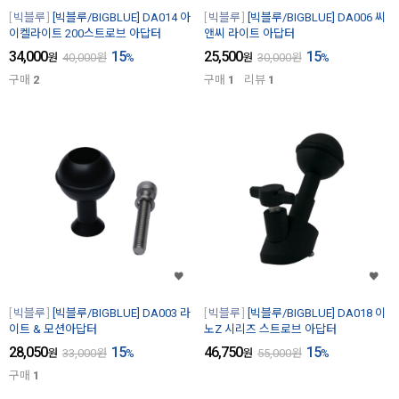
빅블루
[빅블루/BIGBLUE] DA014 아
빅블루
[빅블루/BIGBLUE] DA006 씨
이켈라이트 200스트로브 아답터
앤씨 라이트 아답터
34,000
15
25,500
15
원
40,000
원
%
원
30,000
원
%
구매
2
구매
1
리뷰
1
빅블루
[빅블루/BIGBLUE] DA003 라
빅블루
[빅블루/BIGBLUE] DA018 이
이트 & 모션아답터
노Z 시리즈 스트로브 아답터
28,050
15
46,750
15
원
33,000
원
%
원
55,000
원
%
구매
1