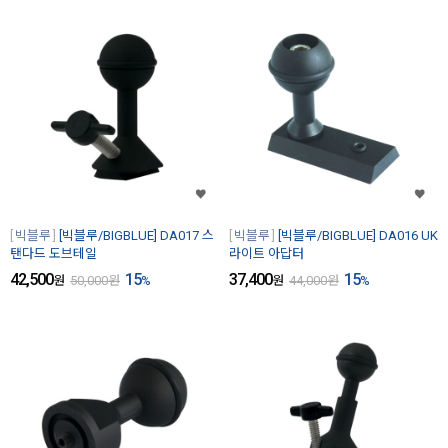
빅블루
[빅블루/BIGBLUE] DA017 스
빅블루
[빅블루/BIGBLUE] DA016 UK
탠다드 도브테일
라이트 아답터
42,500
15
37,400
15
원
50,000
원
%
원
44,000
원
%