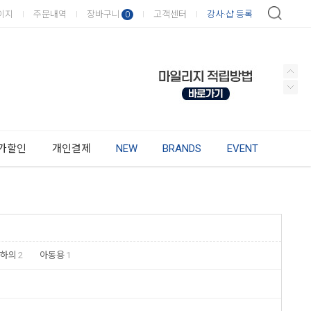
이지
주문내역
장바구니
고객센터
강사·샵 등록
0
가할인
개인결제
NEW
BRANDS
EVENT
 하의
2
아동용
1