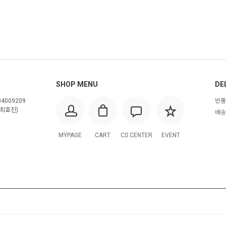
SHOP MENU
DE
4009209
반품
최호진)
배송
MYPAGE
CART
CS CENTER
EVENT