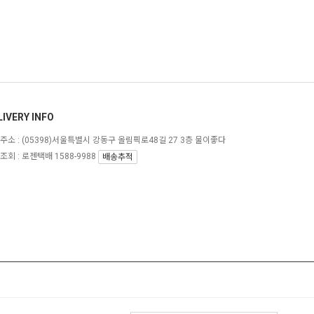
LIVERY INFO
주소 :
(05398)서울특별시 강동구 올림픽로48길 27 3층 물이좋다
조회 : 로젠택배 1588-9988
배송추적