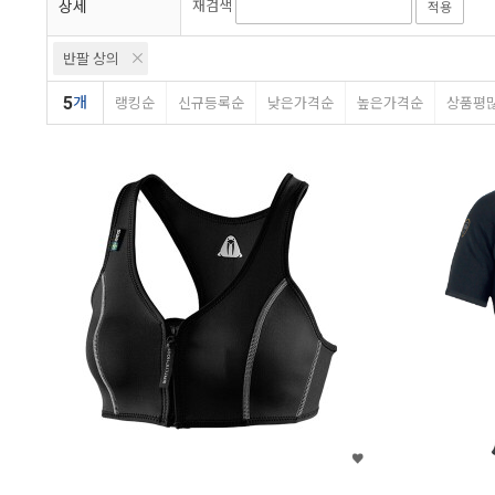
상세
재검색
적용
반팔 상의
5
개
랭킹순
신규등록순
낮은가격순
높은가격순
상품평