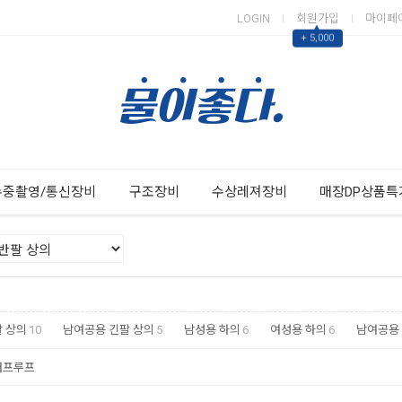
LOGIN
회원가입
마이페
▲
+ 5,000
Next
Previous
수중촬영/통신장비
구조장비
수상레져장비
매장DP상품특
 상의
10
남여공용 긴팔 상의
5
남성용 하의
6
여성용 하의
6
남여공용
터프루프