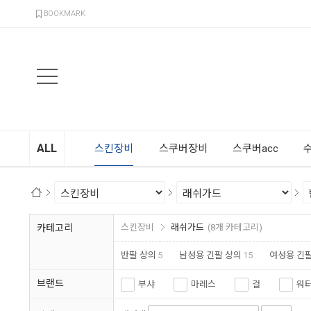
검색
BOOKMARK
ALL
스킨장비
스쿠버장비
스쿠버acc
카테고리
스킨장비
래쉬가드
(8개 카테고리)
반팔 상의
5
남성용 긴팔 상의
15
여성용 긴팔
브랜드
부샤
마레스
걸
워