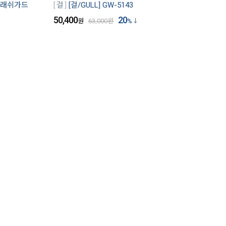
닉 래쉬가드
걸
[걸/GULL] GW-5143
50,400
20
원
63,000
원
%