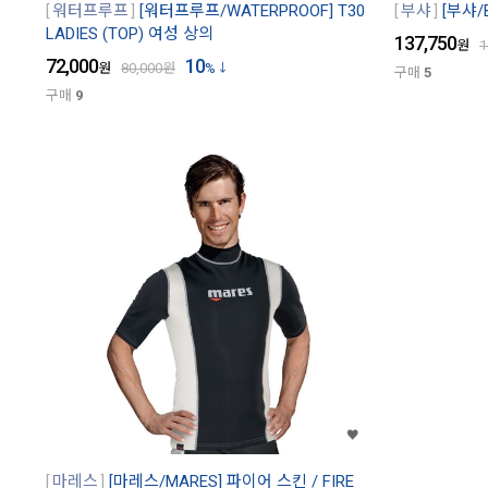
워터프루프
[워터프루프/WATERPROOF] T30
부샤
[부샤/
LADIES (TOP) 여성 상의
137,750
원
1
72,000
10
원
80,000
원
%
구매
5
구매
9
마레스
[마레스/MARES] 파이어 스킨 / FIRE