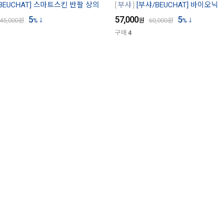
BEUCHAT] 스마트스킨 반팔 상의
부샤
[부샤/BEUCHAT] 바이오
5
57,000
5
45,000
원
%
원
60,000
원
%
구매
4