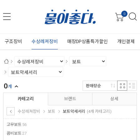
0
구조장비
수상레져장비
매장DP상품특가할인
개인결제
0
판매량순
개
카테고리
브랜드
상세
수상레져장비
보트
보트악세서리
(4개 카테고리)
고무보트
56
콤비보트
27