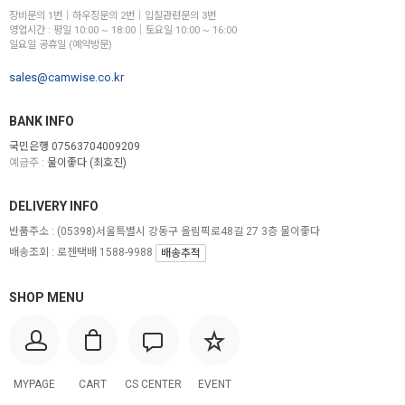
장비문의 1번│하우징문의 2번│입찰관련문의 3번
영업시간 : 평일 10:00 ~ 18:00│토요일 10:00 ~ 16:00
일요일 공휴일 (예약방문)
sales@camwise.co.kr
BANK INFO
국민은행 07563704009209
예금주 :
물이좋다 (최호진)
DELIVERY INFO
반품주소 :
(05398)서울특별시 강동구 올림픽로48길 27 3층 물이좋다
배송조회 : 로젠택배 1588-9988
배송추적
SHOP MENU
MYPAGE
CART
CS CENTER
EVENT