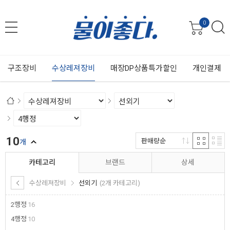
0
구조장비
수상레져장비
매장DP상품특가할인
개인결제
10
판매량순
개
카테고리
브랜드
상세
수상레져장비
선외기
(2개 카테고리)
2행정
16
4행정
10