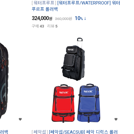
워터프루프
[워터프루프/WATERPROOF] 워터
푸르프 롤러백
324,000
10
원
360,000
원
%
구매
43
리뷰
5
롤러백
쎄악섭
[쎄악섭/SEACSUB] 쎄악 디럭스 롤러