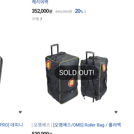
캐리어백
352,000
20
원
440,000
원
%
구매
7
SOLD OUT!
PRO] 데피니
오엠에스
[오엠에스/OMS] Roller Bag / 롤러백
520,000