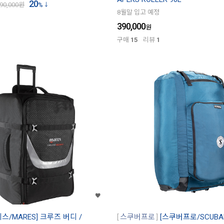
20
90,000
원
%
8월말 입고 예정
390,000
원
구매
15
리뷰
1
레스/MARES] 크루즈 버디 /
스쿠버프로
[스쿠버프로/SCUBA