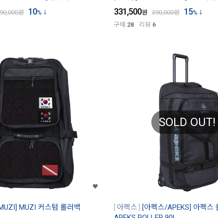
10
331,500
15
90,000
원
%
원
390,000
원
%
구매
28
리뷰
6
SOLD OUT!
MUZI] MUZI 커스텀 롤러백
아펙스
[아펙스/APEKS] 아펙스 
APEKS ROLLER 90L