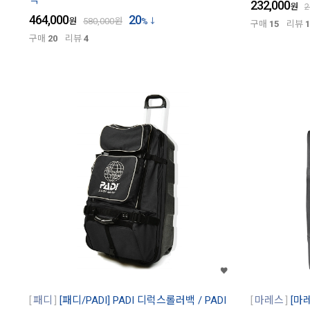
232,000
원
2
464,000
20
원
580,000
원
%
구매
15
리뷰
1
구매
20
리뷰
4
패디
[패디/PADI] PADI 디럭스롤러백 / PADI
마레스
[마