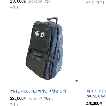
238,000
15
원
280,000
원
%
구매
3
리뷰
1
구매
3
[텍라인/TECLINE] 텍라인 여행용 롤백
마레스
[마
CRUISE CAP
225,000
10
원
250,000
원
%
270,000
원
구매
1