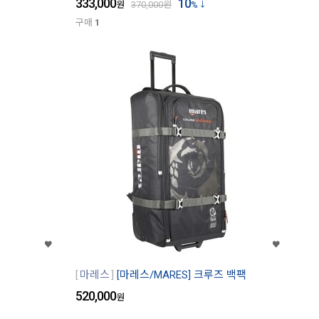
333,000
10
원
370,000
원
%
구매
1
마레스
[마레스/MARES] 크루즈 백팩
520,000
원