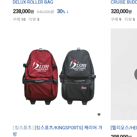
DELUX ROLLER BAG
CRUISE BUD
238,000
30
320,000
원
340,000
원
%
원
구매
10
리뷰
3
구매
9
리뷰
5
킹스포츠
[킹스포츠/KINGSPORTS] 캐리어 가
[헬리오스/HE
방
298,000