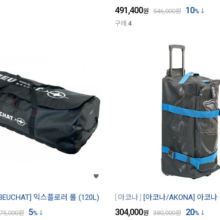
491,400
10
원
546,000
원
%
구매
4
BEUCHAT] 익스플로러 롤 (120L)
아코나
[아코나/AKONA] 아코
5
304,000
20
75,000
원
%
원
380,000
원
%