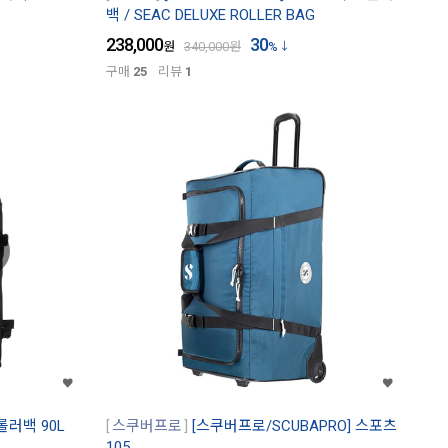
백 / SEAC DELUXE ROLLER BAG
238,000
30
원
340,000
원
%
구매
25
리뷰
1
롤러백 90L
스쿠버프로
[스쿠버프로/SCUBAPRO] 스포츠
105