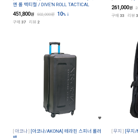
엔 롤 텍티컬 / DIVE‘N ROLL TACTICAL
261,000
원
2
451,800
10
원
502,000
원
%
구매
33
리뷰
3
구매
37
리뷰
2
아코나
[아코나/AKONA] 테라핀 스피너 롤러
무지
[무지/
백