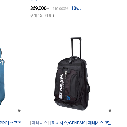
369,000
10
원
410,000
원
%
구매
13
리뷰
1
PRO] 스포츠
제네시스
[제네시스/GENESIS] 제네시스 3단