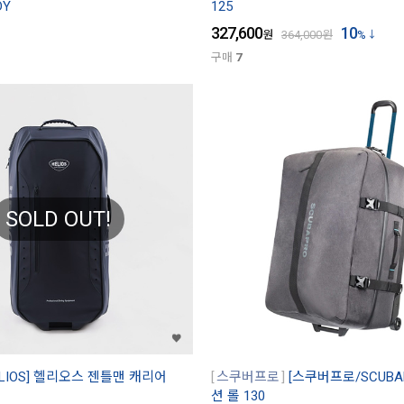
DY
125
327,600
10
원
364,000
원
%
구매
7
SOLD OUT!
LIOS] 헬리오스 젠틀맨 캐리어
스쿠버프로
[스쿠버프로/SCUBA
션 롤 130