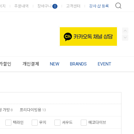
이지
주문내역
장바구니
고객센터
강사·샵 등록
0
가할인
개인결제
NEW
BRANDS
EVENT
형 가방
8
프리다이빙용
13
텍라인
무지
셔우드
에코다이브