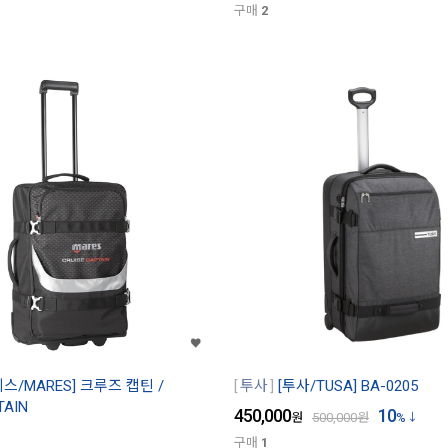
구매
2
레스/MARES] 크루즈 캡틴 /
투사
[투사/TUSA] BA-0205
TAIN
450,000
10
원
500,000
원
%
구매
1