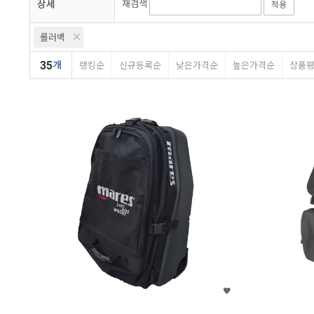
상세
재검색
적용
롤러백
35
개
랭킹순
신규등록순
낮은가격순
높은가격순
상품