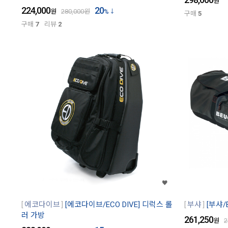
원
224,000
20
원
280,000
원
%
구매
5
구매
7
리뷰
2
에코다이브
[에코다이브/ECO DIVE] 디럭스 롤
부샤
[부샤/
러 가방
261,250
원
2