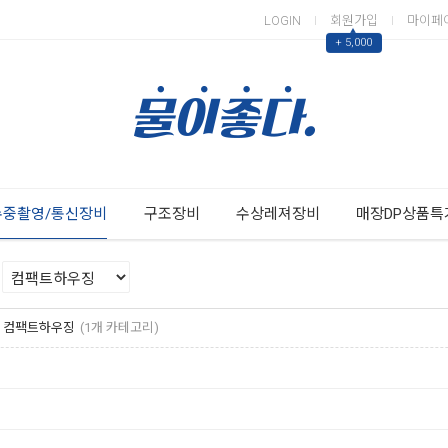
LOGIN
회원가입
마이페
▲
+ 5,000
Next
Previous
수중촬영/통신장비
구조장비
수상레져장비
매장DP상품특
컴팩트하우징
(1개 카테고리)