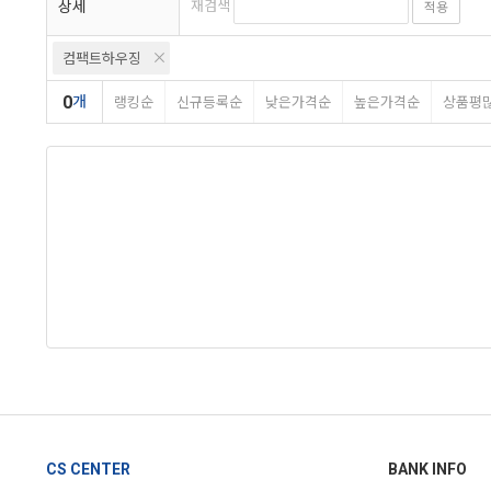
상세
재검색
적용
컴팩트하우징
0
개
랭킹순
신규등록순
낮은가격순
높은가격순
상품평
CS CENTER
BANK INFO