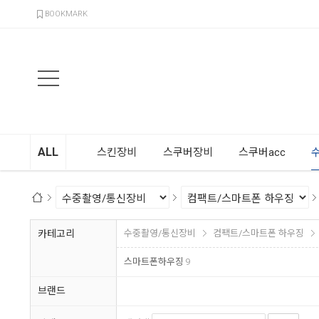
검색
BOOKMARK
ALL
스킨장비
스쿠버장비
스쿠버acc
카테고리
수중촬영/통신장비
컴팩트/스마트폰 하우징
스마트폰하우징
9
브랜드