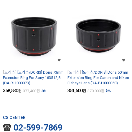
도리스
[도리스/DORIS] Doris 73mm
도리스
[도리스/DORIS] Doris 50mm
Extension Ring For Sony 1635 f2,8
Extension Ring For Canon and Nikon
(DA-PJ1000073)
Fisheye Lens (DA-PJ1000050)
358,530
5
351,500
5
원
377,400
원
%
원
370,000
원
%
CS CENTER
02-599-7869