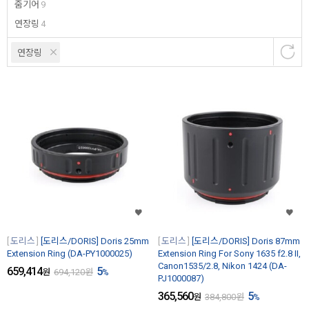
줌기어
9
연장링
4
연장링
도리스
[도리스/DORIS] Doris 25mm
도리스
[도리스/DORIS] Doris 87mm
Extension Ring (DA-PY1000025)
Extension Ring For Sony 1635 f2.8 II,
Canon1535/2.8, Nikon 1424 (DA-
659,414
5
원
694,120
원
%
PJ1000087)
365,560
5
원
384,800
원
%