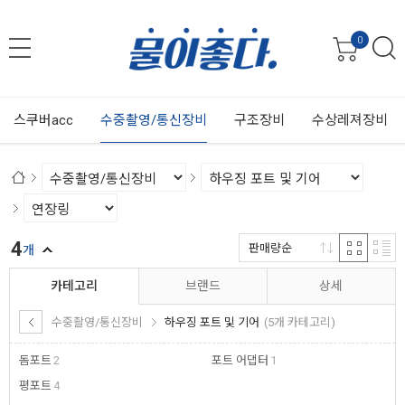
0
스쿠버acc
수중촬영/통신장비
구조장비
수상레져장비
4
판매량순
개
카테고리
브랜드
상세
수중촬영/통신장비
하우징 포트 및 기어
(5개 카테고리)
돔포트
2
포트 어댑터
1
평포트
4