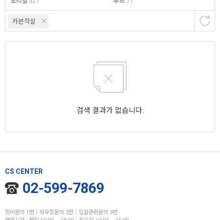
오리발
327
후드
71
카본작살
검색 결과가 없습니다.
CS CENTER
02-599-7869
장비문의 1번│하우징문의 2번│입찰관련문의 3번