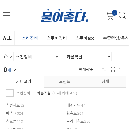
0
ALL
스킨장비
스쿠버장비
스쿠버acc
수중촬영/통
0
판매량순
개
카테고리
브랜드
상세
스킨장비
카본작살
(16개 카테고리)
스킨세트
82
래쉬가드
47
마스크
324
웻슈트
261
스노클
113
드라이슈트
250