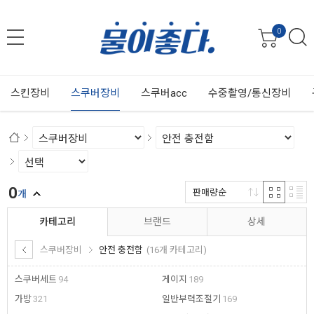
0
스킨장비
스쿠버장비
스쿠버acc
수중촬영/통신장비
0
판매량순
개
카테고리
브랜드
상세
스쿠버장비
안전 충전함
(16개 카테고리)
스쿠버세트
94
게이지
189
가방
321
일반부력조절기
169