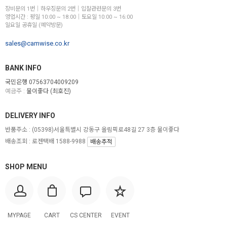
장비문의 1번│하우징문의 2번│입찰관련문의 3번
영업시간 : 평일 10:00 ~ 18:00│토요일 10:00 ~ 16:00
일요일 공휴일 (예약방문)
sales@camwise.co.kr
BANK INFO
국민은행 07563704009209
예금주 :
물이좋다 (최호진)
DELIVERY INFO
반품주소 :
(05398)서울특별시 강동구 올림픽로48길 27 3층 물이좋다
배송조회 : 로젠택배 1588-9988
배송추적
SHOP MENU
MYPAGE
CART
CS CENTER
EVENT