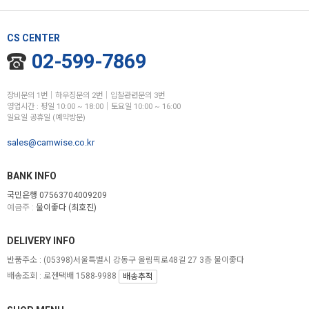
CS CENTER
02-599-7869
장비문의 1번│하우징문의 2번│입찰관련문의 3번
영업시간 : 평일 10:00 ~ 18:00│토요일 10:00 ~ 16:00
일요일 공휴일 (예약방문)
sales@camwise.co.kr
BANK INFO
국민은행 07563704009209
예금주 :
물이좋다 (최호진)
DELIVERY INFO
반품주소 :
(05398)서울특별시 강동구 올림픽로48길 27 3층 물이좋다
배송조회 : 로젠택배 1588-9988
배송추적