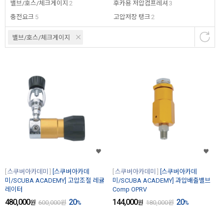
밸브/호스/체크게이지
2
후카용 저압컴프레셔
3
충전요크
5
고압저장 탱크
2
밸브/호스/체크게이지
스쿠버아카데미
[스쿠버아카데
스쿠버아카데미
[스쿠버아카데
미/SCUBA ACADEMY] 고압조절 레귤
미/SCUBA ACADEMY] 과압배출밸브
레이터
Comp OPRV
480,000
20
144,000
20
원
600,000
원
%
원
180,000
원
%