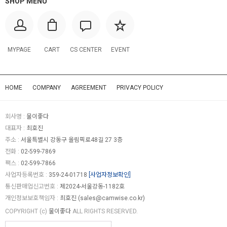
SHOP MENU
MYPAGE
CART
CS CENTER
EVENT
HOME
COMPANY
AGREEMENT
PRIVACY POLICY
회사명 :
물이좋다
대표자 :
최호진
주소 :
서울특별시 강동구 올림픽로48길 27 3층
전화 :
02-599-7869
팩스 :
02-599-7866
사업자등록번호 :
359-24-01718
[사업자정보확인]
통신판매업신고번호 :
제2024-서울강동-1182호
개인정보보호책임자 :
최호진 (
sales@camwise.co.kr
)
COPYRIGHT (c)
물이좋다
ALL RIGHTS RESERVED.