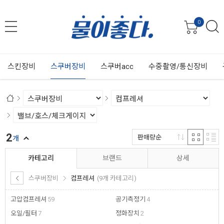
0
스킨장비
스쿠버장비
스쿠버acc
수중촬영/통신장비
2
판매량순
개
카테고리
브랜드
상세
스쿠버장비
컴프레셔
(9개 카테고리)
고압컴프레셔
59
공기측정기
4
오일/필터
7
정화장치
2